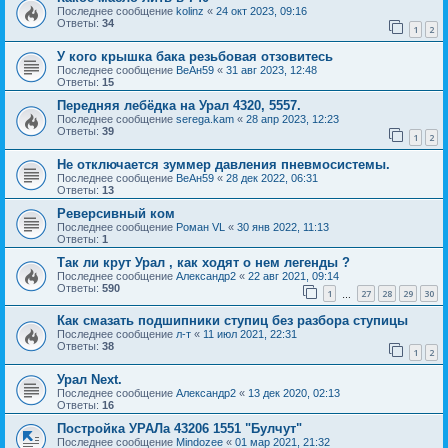
Последнее сообщение
kolinz
«
24 окт 2023, 09:16
Ответы:
34
1
2
У кого крышка бака резьбовая отзовитесь
Последнее сообщение
ВеАн59
«
31 авг 2023, 12:48
Ответы:
15
Передняя лебёдка на Урал 4320, 5557.
Последнее сообщение
serega.kam
«
28 апр 2023, 12:23
Ответы:
39
1
2
Не отключается зуммер давления пневмосистемы.
Последнее сообщение
ВеАн59
«
28 дек 2022, 06:31
Ответы:
13
Реверсивный ком
Последнее сообщение
Роман VL
«
30 янв 2022, 11:13
Ответы:
1
Так ли крут Урал , как ходят о нем легенды ?
Последнее сообщение
Александр2
«
22 авг 2021, 09:14
Ответы:
590
1
27
28
29
30
…
Как смазать подшипники ступиц без разбора ступицы
Последнее сообщение
л-т
«
11 июл 2021, 22:31
Ответы:
38
1
2
Урал Next.
Последнее сообщение
Александр2
«
13 дек 2020, 02:13
Ответы:
16
Постройка УРАЛа 43206 1551 "Булчут"
Последнее сообщение
Mindozee
«
01 мар 2021, 21:32