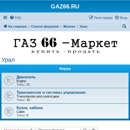
GAZ66.RU
FAQ
Регистрация
Вход
П
На главную
Список форумов
Железо
Урал
о
и
с
к
Урал
Форум
Двигатель
Engine
Темы:
21
Трансмиссия и системы управления
Transmission and control gear
Темы:
30
Кузов, кабина
Cabin
Темы:
9
Поиск
Расширенный по