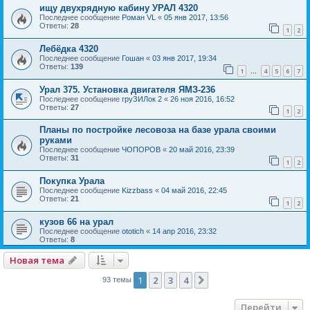
ищу двухрядную кабину УРАЛ 4320
Последнее сообщение
Роман VL
«
05 янв 2017, 13:56
Ответы:
28
1
2
Лебёдка 4320
Последнее сообщение
Гошан
«
03 янв 2017, 19:34
Ответы:
139
1
4
5
6
7
…
Урал 375. Установка двигателя ЯМЗ-236
Последнее сообщение
груЗИЛок 2
«
26 ноя 2016, 16:52
Ответы:
27
1
2
Планы по постройке лесовоза на базе урала своими
руками
Последнее сообщение
ЧОПОРОВ
«
20 май 2016, 23:39
Ответы:
31
1
2
Покупка Урала
Последнее сообщение
Kizzbass
«
04 май 2016, 22:45
Ответы:
21
1
2
кузов 66 на урал
Последнее сообщение
ototich
«
14 апр 2016, 23:32
Ответы:
8
Новая тема
1
2
3
4
След.
93 темы
Перейти