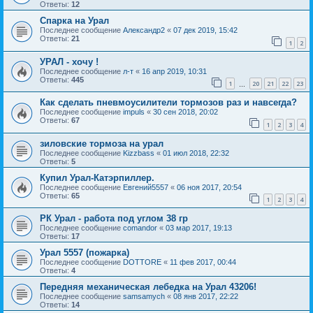
Ответы:
12
Спарка на Урал
Последнее сообщение
Александр2
«
07 дек 2019, 15:42
Ответы:
21
1
2
УРАЛ - хочу !
Последнее сообщение
л-т
«
16 апр 2019, 10:31
Ответы:
445
1
20
21
22
23
…
Как сделать пневмоусилители тормозов раз и навсегда?
Последнее сообщение
impuls
«
30 сен 2018, 20:02
Ответы:
67
1
2
3
4
зиловские тормоза на урал
Последнее сообщение
Kizzbass
«
01 июл 2018, 22:32
Ответы:
5
Купил Урал-Катэрпиллер.
Последнее сообщение
Евгений5557
«
06 ноя 2017, 20:54
Ответы:
65
1
2
3
4
РК Урал - работа под углом 38 гр
Последнее сообщение
comandor
«
03 мар 2017, 19:13
Ответы:
17
Урал 5557 (пожарка)
Последнее сообщение
DOTTORE
«
11 фев 2017, 00:44
Ответы:
4
Передняя механическая лебедка на Урал 43206!
Последнее сообщение
samsamych
«
08 янв 2017, 22:22
Ответы:
14