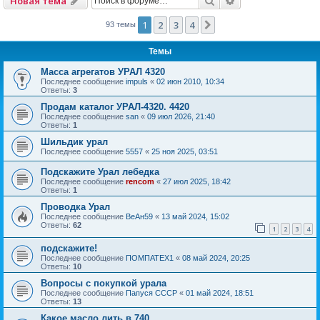
Новая тема
1
2
3
4
След.
93 темы
Темы
Масса агрегатов УРАЛ 4320
Последнее сообщение
impuls
«
02 июн 2010, 10:34
Ответы:
3
Продам каталог УРАЛ-4320. 4420
Последнее сообщение
san
«
09 июл 2026, 21:40
Ответы:
1
Шильдик урал
Последнее сообщение
5557
«
25 ноя 2025, 03:51
Подскажите Урал лебедка
Последнее сообщение
rencom
«
27 июл 2025, 18:42
Ответы:
1
Проводка Урал
Последнее сообщение
ВеАн59
«
13 май 2024, 15:02
Ответы:
62
1
2
3
4
подскажите!
Последнее сообщение
ПОМПАТЕХ1
«
08 май 2024, 20:25
Ответы:
10
Вопросы с покупкой урала
Последнее сообщение
Папуся СССР
«
01 май 2024, 18:51
Ответы:
13
Какое масло лить в 740