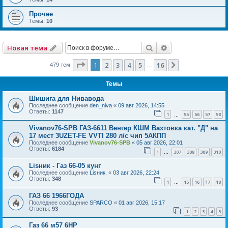
Прочее
Темы:
10
Поиск
Расширенный по
Новая тема
Страница
1
из
16
1
2
3
4
5
16
След.
479 тем
…
Темы
Шишига для Нивавода
Последнее сообщение
den_niva
«
09 авг 2026, 14:55
Ответы:
1147
1
55
56
57
58
…
Vivanov76-SPB ГАЗ-6611 Венгер КШМ Вахтовка кат. "Д" на
17 мест 3UZET-FE VVTI 280 л/с чип 5АКПП
Последнее сообщение
Vivanov76-SPB
«
05 авг 2026, 22:01
Ответы:
6184
1
307
308
309
310
…
Lisник - Газ 66-05 кунг
Последнее сообщение
Lisник.
«
03 авг 2026, 22:24
Ответы:
348
1
15
16
17
18
…
ГАЗ 66 1966ГОДА
Последнее сообщение
SPARCO
«
01 авг 2026, 15:17
Ответы:
93
1
2
3
4
5
Газ 66 м57 6HP