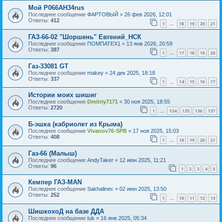
Мой Р066АН34rus
Последнее сообщение
ФАРТОВЫЙ
«
26 фев 2026, 12:01
Ответы:
412
1
18
19
20
21
…
ГАЗ-66-02 "Шоршень" Евгений_НСК
Последнее сообщение
ПОМПАТЕХ1
«
13 янв 2026, 20:59
Ответы:
387
1
17
18
19
20
…
Газ-33081 GT
Последнее сообщение
makey
«
24 дек 2025, 18:18
Ответы:
337
1
14
15
16
17
…
Истории моих шишиг
Последнее сообщение
Dmitriy7171
«
30 ноя 2025, 18:55
Ответы:
2720
1
134
135
136
137
…
Б-эшка (кабриолет из Крыма)
Последнее сообщение
Vivanov76-SPB
«
17 ноя 2025, 15:03
Ответы:
408
1
18
19
20
21
…
Газ-66 (Малыш)
Последнее сообщение
AndyTaker
«
12 июн 2025, 11:21
Ответы:
96
1
2
3
4
5
Кемпер ГАЗ-MAN
Последнее сообщение
Sakhalinec
«
02 июн 2025, 13:50
Ответы:
252
1
10
11
12
13
…
ШишкохоД на базе ДДА
Последнее сообщение
tuk
«
16 янв 2025, 05:34