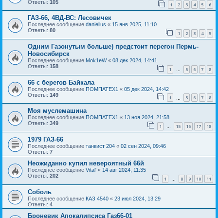
Ответы:
105
1
2
3
4
5
6
ГАЗ-66, 4ВД-ВС: Лесовичек
Последнее сообщение
daniellus
«
15 янв 2025, 11:10
Ответы:
80
1
2
3
4
5
Одним Газонутым больше) предстоит перегон Пермь-
Новосибирск
Последнее сообщение
Mok1eW
«
08 дек 2024, 14:41
Ответы:
158
1
5
6
7
8
…
66 с берегов Байкала
Последнее сообщение
ПОМПАТЕХ1
«
05 дек 2024, 14:42
Ответы:
149
1
5
6
7
8
…
Моя муслемашина
Последнее сообщение
ПОМПАТЕХ1
«
13 ноя 2024, 21:58
Ответы:
349
1
15
16
17
18
…
1979 ГАЗ-66
Последнее сообщение
танкист 204
«
02 сен 2024, 09:46
Ответы:
7
Неожиданно купил невероятный 66й
Последнее сообщение
Vital'
«
14 авг 2024, 11:35
Ответы:
202
1
8
9
10
11
…
Соболь
Последнее сообщение
КАЗ 4540
«
23 июл 2024, 13:29
Ответы:
4
Броневик Апокалипсиса Газ66-01