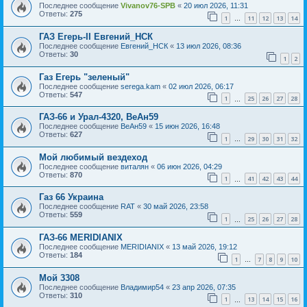
Последнее сообщение
Vivanov76-SPB
«
20 июл 2026, 11:31
Ответы:
275
1
11
12
13
14
…
ГАЗ Егерь-II Евгений_НСК
Последнее сообщение
Евгений_НСК
«
13 июл 2026, 08:36
Ответы:
30
1
2
Газ Егерь "зеленый"
Последнее сообщение
serega.kam
«
02 июл 2026, 06:17
Ответы:
547
1
25
26
27
28
…
ГАЗ-66 и Урал-4320, ВеАн59
Последнее сообщение
ВеАн59
«
15 июн 2026, 16:48
Ответы:
627
1
29
30
31
32
…
Мой любимый вездеход
Последнее сообщение
виталян
«
06 июн 2026, 04:29
Ответы:
870
1
41
42
43
44
…
Газ 66 Украина
Последнее сообщение
RAT
«
30 май 2026, 23:58
Ответы:
559
1
25
26
27
28
…
ГАЗ-66 MERIDIANIX
Последнее сообщение
MERIDIANIX
«
13 май 2026, 19:12
Ответы:
184
1
7
8
9
10
…
Мой 3308
Последнее сообщение
Владимир54
«
23 апр 2026, 07:35
Ответы:
310
1
13
14
15
16
…