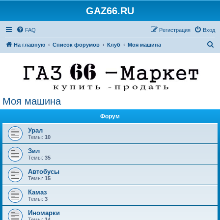
GAZ66.RU
FAQ
Регистрация
Вход
П
На главную
Список форумов
Клуб
Моя машина
о
и
с
к
Моя машина
Форум
Урал
Темы:
10
Зил
Темы:
35
Автобусы
Темы:
15
Камаз
Темы:
3
Иномарки
Темы:
14