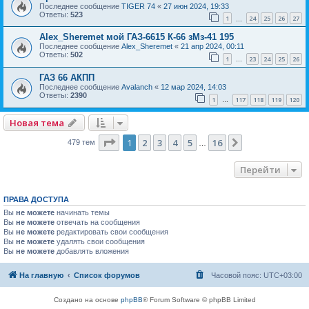
Последнее сообщение
TIGER 74
«
27 июн 2024, 19:33
Ответы:
523
1
24
25
26
27
…
Alex_Sheremet мой ГАЗ-6615 К-66 зМз-41 195
Последнее сообщение
Alex_Sheremet
«
21 апр 2024, 00:11
Ответы:
502
1
23
24
25
26
…
ГАЗ 66 АКПП
Последнее сообщение
Avalanch
«
12 мар 2024, 14:03
Ответы:
2390
1
117
118
119
120
…
Новая тема
Страница
1
из
16
1
2
3
4
5
16
След.
479 тем
…
Перейти
ПРАВА ДОСТУПА
Вы
не можете
начинать темы
Вы
не можете
отвечать на сообщения
Вы
не можете
редактировать свои сообщения
Вы
не можете
удалять свои сообщения
Вы
не можете
добавлять вложения
На главную
Список форумов
Часовой пояс:
UTC+03:00
Создано на основе
phpBB
® Forum Software © phpBB Limited