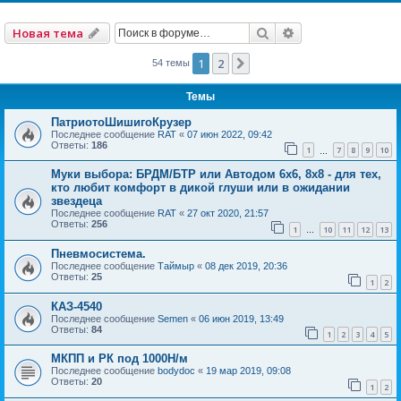
Поиск
Расширенный по
Новая тема
1
2
След.
54 темы
Темы
ПатриотоШишигоКрузер
Последнее сообщение
RAT
«
07 июн 2022, 09:42
Ответы:
186
1
7
8
9
10
…
Муки выбора: БРДМ/БТР или Автодом 6х6, 8х8 - для тех,
кто любит комфорт в дикой глуши или в ожидании
звездеца
Последнее сообщение
RAT
«
27 окт 2020, 21:57
Ответы:
256
1
10
11
12
13
…
Пневмосистема.
Последнее сообщение
Таймыр
«
08 дек 2019, 20:36
Ответы:
25
1
2
КАЗ-4540
Последнее сообщение
Semen
«
06 июн 2019, 13:49
Ответы:
84
1
2
3
4
5
МКПП и РК под 1000Н/м
Последнее сообщение
bodydoc
«
19 мар 2019, 09:08
Ответы:
20
1
2