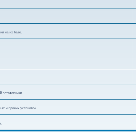
и на их базе.
й автотехники.
ых и прочих установок.
а.