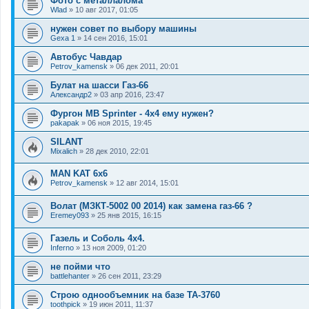
Фото с металлалома
Wlad
»
10 авг 2017, 01:05
нужен совет по выбору машины
Gexa 1
»
14 сен 2016, 15:01
Автобус Чавдар
Petrov_kamensk
»
06 дек 2011, 20:01
Булат на шасси Газ-66
Александр2
»
03 апр 2016, 23:47
Фургон MB Sprinter - 4x4 ему нужен?
pakapak
»
06 ноя 2015, 19:45
SILANT
Mixalich
»
28 дек 2010, 22:01
MAN KAT 6х6
Petrov_kamensk
»
12 авг 2014, 15:01
Волат (МЗКТ-5002 00 2014) как замена газ-66 ?
Eremey093
»
25 янв 2015, 16:15
Газель и Соболь 4х4.
Inferno
»
13 ноя 2009, 01:20
не пойми что
battlehanter
»
26 сен 2011, 23:29
Строю однообъемник на базе ТА-3760
toothpick
»
19 июн 2011, 11:37