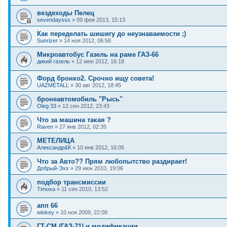
вездеходы Пелец
sevendaysss
»
09 фев 2013, 15:13
Как переделать шишигу до неузнаваемости ;)
Sunrizer
»
14 ноя 2012, 06:58
Микроавтобус Газель на раме ГАЗ-66
дикий газель
»
12 июн 2012, 16:18
Форд бронко2. Срочно ищу совета!
UAZMETALL
»
30 авг 2012, 18:45
бронеавтомобиль "Рысь"
Oleg 33
»
12 сен 2012, 23:43
Что за машина такая ?
Raven
»
27 янв 2012, 02:35
МЕТЕЛИЦА
Александр&К
»
10 янв 2012, 16:05
Что за Авто?? Прям любопытство раздирает!
Добрый-Эхх
»
29 июн 2010, 19:06
подбор трансмиссии
Timoxa
»
11 сен 2010, 13:52
апп 66
wiskey
»
10 ноя 2009, 22:08
ГТ-СМ (ГАЗ-71) и модификации.