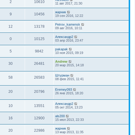
2
10610
11 авг 2017, 21:30
жарник
9
10456
19 сен 2016, 12:22
Petrov_kamensk
12
13178
09 авг 2016, 10:11
Александр2
0
10125
03 апр 2016, 23:47
pakapak
5
9842
10 ноя 2015, 09:19
Andrew
30
26481
20 мар 2015, 14:18
Штурман
58
26583
08 фев 2015, 11:41
Eremey093
20
20796
26 янв 2015, 18:20
Александр2
10
13551
05 окт 2014, 13:23
als200
16
12900
15 июл 2013, 22:33
жарник
20
22986
13 мар 2013, 11:35