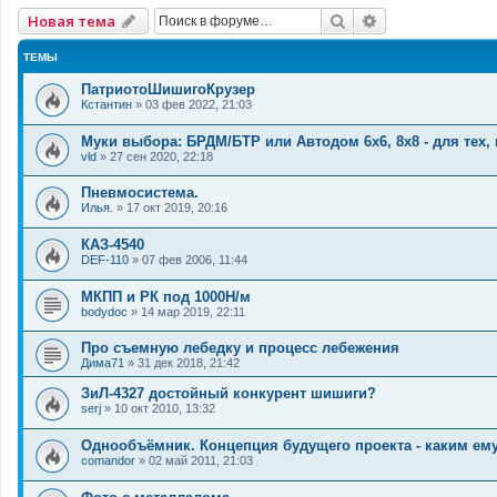
Поиск
Расширенный 
Новая тема
ТЕМЫ
ПатриотоШишигоКрузер
Кстантин
»
03 фев 2022, 21:03
Муки выбора: БРДМ/БТР или Автодом 6х6, 8х8 - для тех,
vld
»
27 сен 2020, 22:18
Пневмосистема.
Илья.
»
17 окт 2019, 20:16
КАЗ-4540
DEF-110
»
07 фев 2006, 11:44
МКПП и РК под 1000Н/м
bodydoc
»
14 мар 2019, 22:11
Про съемную лебедку и процесс лебежения
Дима71
»
31 дек 2018, 21:42
ЗиЛ-4327 достойный конкурент шишиги?
serj
»
10 окт 2010, 13:32
Однообъёмник. Концепция будущего проекта - каким ем
comandor
»
02 май 2011, 21:03