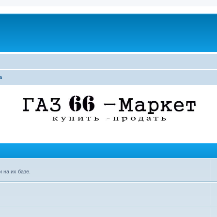
а
 на их базе.