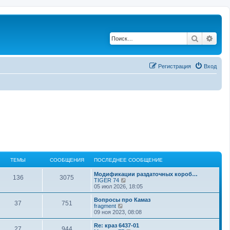
Поиск
Рас
Регистрация
Вход
ТЕМЫ
СООБЩЕНИЯ
ПОСЛЕДНЕЕ СООБЩЕНИЕ
Модификации раздаточных короб…
136
3075
П
TIGER 74
е
05 июл 2026, 18:05
р
е
Вопросы про Камаз
37
751
й
П
fragment
т
е
09 ноя 2023, 08:08
и
р
к
е
Re: краз 6437-01
27
944
п