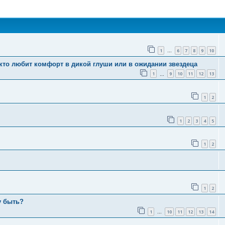
поиск
1
6
7
8
9
10
…
 кто любит комфорт в дикой глуши или в ожидании звездеца
1
9
10
11
12
13
…
1
2
1
2
3
4
5
1
2
1
2
у быть?
1
10
11
12
13
14
…