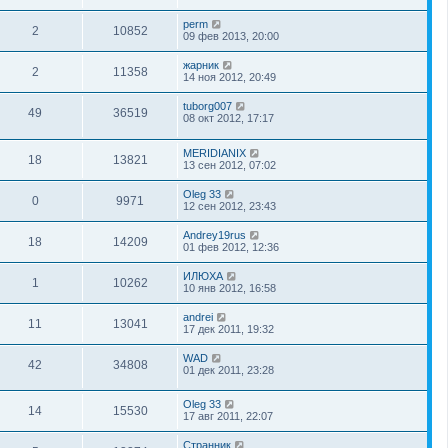
perm
2
10852
09 фев 2013, 20:00
жарник
2
11358
14 ноя 2012, 20:49
tuborg007
49
36519
08 окт 2012, 17:17
MERIDIANIX
18
13821
13 сен 2012, 07:02
Oleg 33
0
9971
12 сен 2012, 23:43
Andrey19rus
18
14209
01 фев 2012, 12:36
ИЛЮХА
1
10262
10 янв 2012, 16:58
andrei
11
13041
17 дек 2011, 19:32
WAD
42
34808
01 дек 2011, 23:28
Oleg 33
14
15530
17 авг 2011, 22:07
Странник