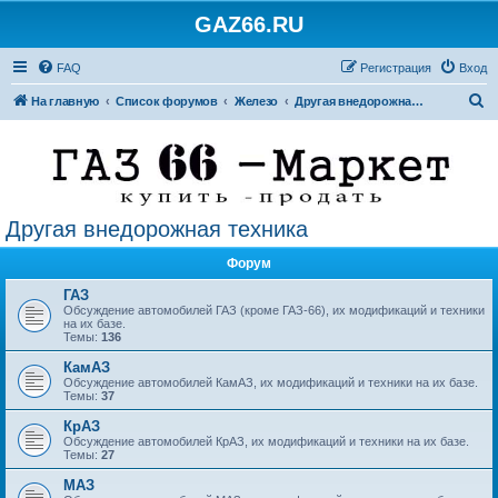
GAZ66.RU
FAQ
Регистрация
Вход
П
На главную
Список форумов
Железо
Другая внедорожная техника
о
и
с
к
Другая внедорожная техника
Форум
ГАЗ
Обсуждение автомобилей ГАЗ (кроме ГАЗ-66), их модификаций и техники
на их базе.
Темы:
136
КамАЗ
Обсуждение автомобилей КамАЗ, их модификаций и техники на их базе.
Темы:
37
КрАЗ
Обсуждение автомобилей КрАЗ, их модификаций и техники на их базе.
Темы:
27
МАЗ