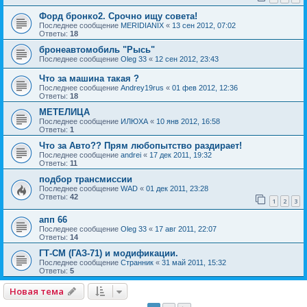
Форд бронко2. Срочно ищу совета!
Последнее сообщение
MERIDIANIX
«
13 сен 2012, 07:02
Ответы:
18
бронеавтомобиль "Рысь"
Последнее сообщение
Oleg 33
«
12 сен 2012, 23:43
Что за машина такая ?
Последнее сообщение
Andrey19rus
«
01 фев 2012, 12:36
Ответы:
18
МЕТЕЛИЦА
Последнее сообщение
ИЛЮХА
«
10 янв 2012, 16:58
Ответы:
1
Что за Авто?? Прям любопытство раздирает!
Последнее сообщение
andrei
«
17 дек 2011, 19:32
Ответы:
11
подбор трансмиссии
Последнее сообщение
WAD
«
01 дек 2011, 23:28
Ответы:
42
1
2
3
апп 66
Последнее сообщение
Oleg 33
«
17 авг 2011, 22:07
Ответы:
14
ГТ-СМ (ГАЗ-71) и модификации.
Последнее сообщение
Странник
«
31 май 2011, 15:32
Ответы:
5
Новая тема