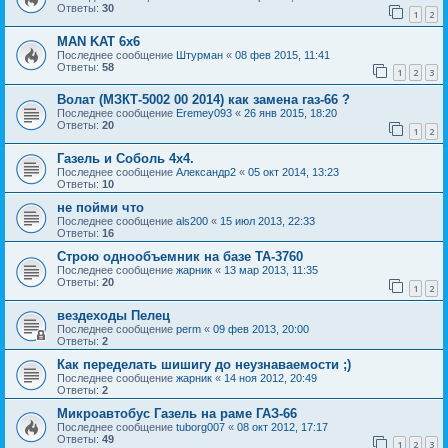
Ответы:
30
1
2
MAN KAT 6х6
Последнее сообщение
Штурман
«
08 фев 2015, 11:41
Ответы:
58
1
2
3
Волат (МЗКТ-5002 00 2014) как замена газ-66 ?
Последнее сообщение
Eremey093
«
26 янв 2015, 18:20
Ответы:
20
1
2
Газель и Соболь 4х4.
Последнее сообщение
Александр2
«
05 окт 2014, 13:23
Ответы:
10
не пойми что
Последнее сообщение
als200
«
15 июл 2013, 22:33
Ответы:
16
Строю однообъемник на базе ТА-3760
Последнее сообщение
жарник
«
13 мар 2013, 11:35
Ответы:
20
1
2
вездеходы Пелец
Последнее сообщение
perm
«
09 фев 2013, 20:00
Ответы:
2
Как переделать шишигу до неузнаваемости ;)
Последнее сообщение
жарник
«
14 ноя 2012, 20:49
Ответы:
2
Микроавтобус Газель на раме ГАЗ-66
Последнее сообщение
tuborg007
«
08 окт 2012, 17:17
Ответы:
49
1
2
3