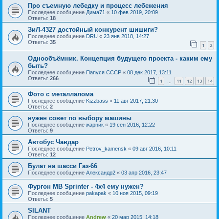
Про съемную лебедку и процесс лебежения
Последнее сообщение
Дима71
«
10 фев 2019, 20:09
Ответы:
18
ЗиЛ-4327 достойный конкурент шишиги?
Последнее сообщение
DRU
«
23 янв 2018, 14:27
Ответы:
35
1
2
Однообъёмник. Концепция будущего проекта - каким ему
быть?
Последнее сообщение
Папуся СССР
«
08 дек 2017, 13:11
Ответы:
266
1
11
12
13
14
…
Фото с металлалома
Последнее сообщение
Kizzbass
«
11 авг 2017, 21:30
Ответы:
2
нужен совет по выбору машины
Последнее сообщение
жарник
«
19 сен 2016, 12:22
Ответы:
9
Автобус Чавдар
Последнее сообщение
Petrov_kamensk
«
09 авг 2016, 10:11
Ответы:
12
Булат на шасси Газ-66
Последнее сообщение
Александр2
«
03 апр 2016, 23:47
Фургон MB Sprinter - 4x4 ему нужен?
Последнее сообщение
pakapak
«
10 ноя 2015, 09:19
Ответы:
5
SILANT
Последнее сообщение
Andrew
«
20 мар 2015, 14:18