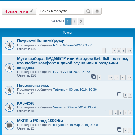
Поиск
Расширенный по
Новая тема
1
2
След.
54 темы
Темы
ПатриотоШишигоКрузер
Последнее сообщение
RAT
«
07 июн 2022, 09:42
Ответы:
186
1
7
8
9
10
…
Муки выбора: БРДМ/БТР или Автодом 6х6, 8х8 - для тех,
кто любит комфорт в дикой глуши или в ожидании
звездеца
Последнее сообщение
RAT
«
27 окт 2020, 21:57
Ответы:
256
1
10
11
12
13
…
Пневмосистема.
Последнее сообщение
Таймыр
«
08 дек 2019, 20:36
Ответы:
25
1
2
КАЗ-4540
Последнее сообщение
Semen
«
06 июн 2019, 13:49
Ответы:
84
1
2
3
4
5
МКПП и РК под 1000Н/м
Последнее сообщение
bodydoc
«
19 мар 2019, 09:08
Ответы:
20
1
2