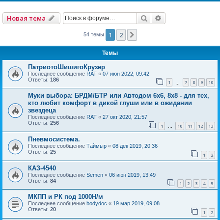
Поиск
Расширенный по
Новая тема
1
2
След.
54 темы
Темы
ПатриотоШишигоКрузер
Последнее сообщение
RAT
«
07 июн 2022, 09:42
Ответы:
186
1
7
8
9
10
…
Муки выбора: БРДМ/БТР или Автодом 6х6, 8х8 - для тех,
кто любит комфорт в дикой глуши или в ожидании
звездеца
Последнее сообщение
RAT
«
27 окт 2020, 21:57
Ответы:
256
1
10
11
12
13
…
Пневмосистема.
Последнее сообщение
Таймыр
«
08 дек 2019, 20:36
Ответы:
25
1
2
КАЗ-4540
Последнее сообщение
Semen
«
06 июн 2019, 13:49
Ответы:
84
1
2
3
4
5
МКПП и РК под 1000Н/м
Последнее сообщение
bodydoc
«
19 мар 2019, 09:08
Ответы:
20
1
2