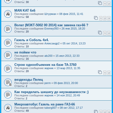
Ответы:
30
1
2
MAN KAT 6х6
Последнее сообщение
Штурман
«
08 фев 2015, 11:41
Ответы:
58
1
2
3
Волат (МЗКТ-5002 00 2014) как замена газ-66 ?
Последнее сообщение
Eremey093
«
26 янв 2015, 18:20
Ответы:
20
1
2
Газель и Соболь 4х4.
Последнее сообщение
Александр2
«
05 окт 2014, 13:23
Ответы:
10
не пойми что
Последнее сообщение
als200
«
15 июл 2013, 22:33
Ответы:
16
Строю однообъемник на базе ТА-3760
Последнее сообщение
жарник
«
13 мар 2013, 11:35
Ответы:
20
1
2
вездеходы Пелец
Последнее сообщение
perm
«
09 фев 2013, 20:00
Ответы:
2
Как переделать шишигу до неузнаваемости ;)
Последнее сообщение
жарник
«
14 ноя 2012, 20:49
Ответы:
2
Микроавтобус Газель на раме ГАЗ-66
Последнее сообщение
tuborg007
«
08 окт 2012, 17:17
Ответы:
49
1
2
3