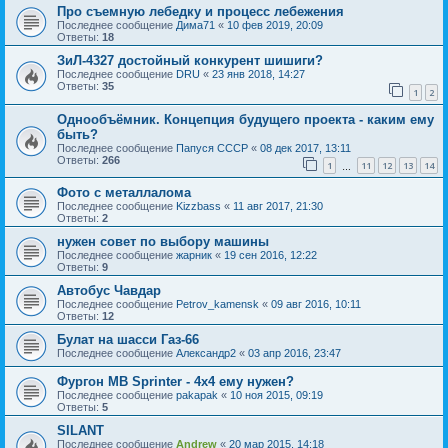
Про съемную лебедку и процесс лебежения
Последнее сообщение
Дима71
«
10 фев 2019, 20:09
Ответы:
18
ЗиЛ-4327 достойный конкурент шишиги?
Последнее сообщение
DRU
«
23 янв 2018, 14:27
Ответы:
35
1
2
Однообъёмник. Концепция будущего проекта - каким ему
быть?
Последнее сообщение
Папуся СССР
«
08 дек 2017, 13:11
Ответы:
266
1
11
12
13
14
…
Фото с металлалома
Последнее сообщение
Kizzbass
«
11 авг 2017, 21:30
Ответы:
2
нужен совет по выбору машины
Последнее сообщение
жарник
«
19 сен 2016, 12:22
Ответы:
9
Автобус Чавдар
Последнее сообщение
Petrov_kamensk
«
09 авг 2016, 10:11
Ответы:
12
Булат на шасси Газ-66
Последнее сообщение
Александр2
«
03 апр 2016, 23:47
Фургон MB Sprinter - 4x4 ему нужен?
Последнее сообщение
pakapak
«
10 ноя 2015, 09:19
Ответы:
5
SILANT
Последнее сообщение
Andrew
«
20 мар 2015, 14:18