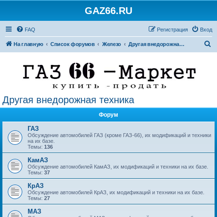
GAZ66.RU
FAQ
Регистрация
Вход
П
На главную
Список форумов
Железо
Другая внедорожная техника
о
и
с
к
Другая внедорожная техника
Форум
ГАЗ
Обсуждение автомобилей ГАЗ (кроме ГАЗ-66), их модификаций и техники
на их базе.
Темы:
136
КамАЗ
Обсуждение автомобилей КамАЗ, их модификаций и техники на их базе.
Темы:
37
КрАЗ
Обсуждение автомобилей КрАЗ, их модификаций и техники на их базе.
Темы:
27
МАЗ