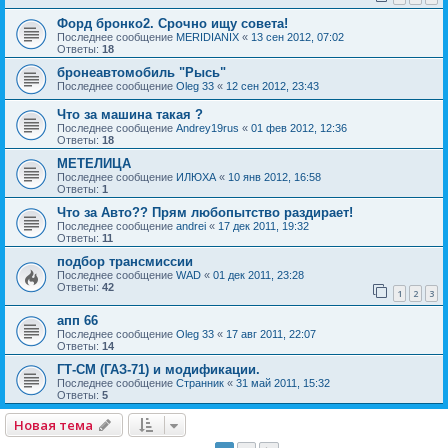
Форд бронко2. Срочно ищу совета!
Последнее сообщение
MERIDIANIX
«
13 сен 2012, 07:02
Ответы:
18
бронеавтомобиль "Рысь"
Последнее сообщение
Oleg 33
«
12 сен 2012, 23:43
Что за машина такая ?
Последнее сообщение
Andrey19rus
«
01 фев 2012, 12:36
Ответы:
18
МЕТЕЛИЦА
Последнее сообщение
ИЛЮХА
«
10 янв 2012, 16:58
Ответы:
1
Что за Авто?? Прям любопытство раздирает!
Последнее сообщение
andrei
«
17 дек 2011, 19:32
Ответы:
11
подбор трансмиссии
Последнее сообщение
WAD
«
01 дек 2011, 23:28
Ответы:
42
1
2
3
апп 66
Последнее сообщение
Oleg 33
«
17 авг 2011, 22:07
Ответы:
14
ГТ-СМ (ГАЗ-71) и модификации.
Последнее сообщение
Странник
«
31 май 2011, 15:32
Ответы:
5
Новая тема