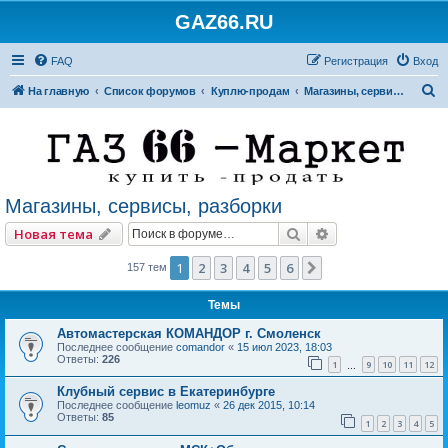
GAZ66.RU
FAQ
Регистрация
Вход
П
На главную
Список форумов
Куплю-продам
Магазины, сервисы, разборки
о
и
с
к
Магазины, сервисы, разборки
Поиск
Расширенный по
Новая тема
1
2
3
4
5
6
След.
157 тем
Темы
Автомастерская КОМАНДОР г. Смоленск
Последнее сообщение
comandor
«
15 июл 2023, 18:03
Ответы:
226
1
9
10
11
12
…
Клубный сервис в Екатеринбурге
Последнее сообщение
leomuz
«
26 дек 2015, 10:14
Ответы:
85
1
2
3
4
5