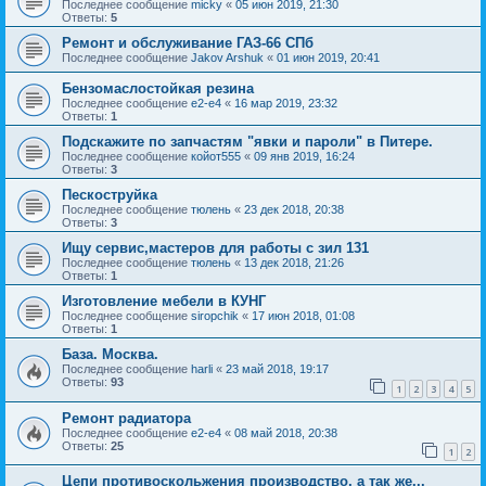
Последнее сообщение
micky
«
05 июн 2019, 21:30
Ответы:
5
Ремонт и обслуживание ГАЗ-66 СПб
Последнее сообщение
Jakov Arshuk
«
01 июн 2019, 20:41
Бензомаслостойкая резина
Последнее сообщение
e2-e4
«
16 мар 2019, 23:32
Ответы:
1
Подскажите по запчастям "явки и пароли" в Питере.
Последнее сообщение
койот555
«
09 янв 2019, 16:24
Ответы:
3
Пескоструйка
Последнее сообщение
тюлень
«
23 дек 2018, 20:38
Ответы:
3
Ищу сервис,мастеров для работы с зил 131
Последнее сообщение
тюлень
«
13 дек 2018, 21:26
Ответы:
1
Изготовление мебели в КУНГ
Последнее сообщение
siropchik
«
17 июн 2018, 01:08
Ответы:
1
База. Москва.
Последнее сообщение
harli
«
23 май 2018, 19:17
Ответы:
93
1
2
3
4
5
Ремонт радиатора
Последнее сообщение
e2-e4
«
08 май 2018, 20:38
Ответы:
25
1
2
Цепи противоскольжения производство, а так же...