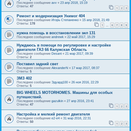
Последнее сообщение
avv
«
23 апр 2018, 15:19
Ответы:
47
1
2
3
Ремонт и модернизация Унимог 404
Последнее сообщение
Игорь Степаненко
«
15 апр 2018, 21:49
Ответы:
178
1
6
7
8
9
…
нужна помощь в восстановлении зил 131
Последнее сообщение
andrewk
«
22 май 2017, 15:29
Нуждаюсь в помощи по регулировке и настройке
двигателя ГАЗ 66 Калужская Область
Последнее сообщение
Desant
«
21 мар 2017, 09:39
Ответы:
2
Поставил задний свет
Последнее сообщение
AlexanderN
«
17 мар 2017, 08:37
Ответы:
5
ЗМЗ 402
Последнее сообщение
Эдуард100
«
26 ноя 2016, 22:29
Ответы:
5
BIG WHEELS MOTORHOMES. Машины для особых
путешествий.
Последнее сообщение
gazulkin
«
27 апр 2016, 23:41
Ответы:
47
1
2
3
Настройка и мелкий ремонт двигателя
Последнее сообщение
e2-e4
«
31 мар 2016, 22:31
Ответы:
50
1
2
3