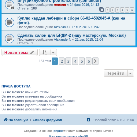
Внутриклубное строительство (comandor)
Последнее сообщение
rencom
«
24 фев 2016, 14:13
Ответы:
108
1
2
3
4
5
6
Куплю кардан лебедки в сборе 66-02-4502045-А (как на
фото).
Последнее сообщение
Alex2480
«
17 янв 2016, 01:47
Сделать салон для БРДМ-2 (ищу мастерскую, Москва!)
Последнее сообщение
AlexanderN
«
21 дек 2015, 21:04
Ответы:
1
Новая тема
1
2
3
4
5
6
След.
157 тем
Перейти
ПРАВА ДОСТУПА
Вы
не можете
начинать темы
Вы
не можете
отвечать на сообщения
Вы
не можете
редактировать свои сообщения
Вы
не можете
удалять свои сообщения
Вы
не можете
добавлять вложения
На главную
Список форумов
Часовой пояс:
UTC+03:00
Создано на основе
phpBB
® Forum Software © phpBB Limited
Русская поддержка phpBB