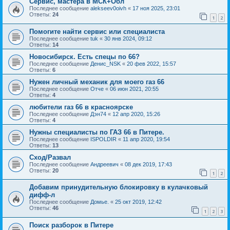
Сервис, мастера в МСК+Обл
Последнее сообщение
alekseev0oivh
«
17 ноя 2025, 23:01
Ответы:
24
1
2
Помогите найти сервис или специалиста
Последнее сообщение
tuk
«
30 янв 2024, 09:12
Ответы:
14
Новосибирск. Есть спецы по 66?
Последнее сообщение
Денис_NSK
«
20 фев 2022, 15:57
Ответы:
6
Нужен личный механик для моего газ 66
Последнее сообщение
Отче
«
06 июн 2021, 20:55
Ответы:
4
любители газ 66 в красноярске
Последнее сообщение
Дэн74
«
12 апр 2020, 15:26
Ответы:
4
Нужны специалисты по ГАЗ 66 в Питере.
Последнее сообщение
ISPOLDIR
«
11 апр 2020, 19:54
Ответы:
13
Сход/Развал
Последнее сообщение
Андреевич
«
08 дек 2019, 17:43
Ответы:
20
1
2
Добавим принудительную блокировку в кулачковый
дифф-л
Последнее сообщение
Домье.
«
25 окт 2019, 12:42
Ответы:
46
1
2
3
Поиск разборок в Питере