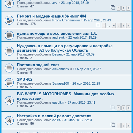
Последнее сообщение
avv
«
23 апр 2018, 15:19
Ответы:
47
1
2
3
Ремонт и модернизация Унимог 404
Последнее сообщение
Игорь Степаненко
«
15 апр 2018, 21:49
Ответы:
178
1
6
7
8
9
…
нужна помощь в восстановлении зил 131
Последнее сообщение
andrewk
«
22 май 2017, 15:29
Нуждаюсь в помощи по регулировке и настройке
двигателя ГАЗ 66 Калужская Область
Последнее сообщение
Desant
«
21 мар 2017, 09:39
Ответы:
2
Поставил задний свет
Последнее сообщение
AlexanderN
«
17 мар 2017, 08:37
Ответы:
5
ЗМЗ 402
Последнее сообщение
Эдуард100
«
26 ноя 2016, 22:29
Ответы:
5
BIG WHEELS MOTORHOMES. Машины для особых
путешествий.
Последнее сообщение
gazulkin
«
27 апр 2016, 23:41
Ответы:
47
1
2
3
Настройка и мелкий ремонт двигателя
Последнее сообщение
e2-e4
«
31 мар 2016, 22:31
Ответы:
50
1
2
3