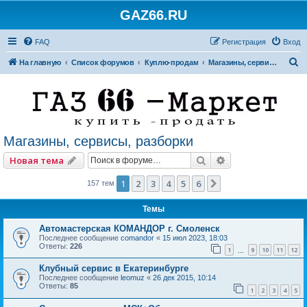
GAZ66.RU
FAQ
Регистрация
Вход
П
На главную
Список форумов
Куплю-продам
Магазины, сервисы, разборки
о
и
с
к
Магазины, сервисы, разборки
Поиск
Расширенный по
Новая тема
1
2
3
4
5
6
След.
157 тем
Темы
Автомастерская КОМАНДОР г. Смоленск
Последнее сообщение
comandor
«
15 июл 2023, 18:03
Ответы:
226
1
9
10
11
12
…
Клубный сервис в Екатеринбурге
Последнее сообщение
leomuz
«
26 дек 2015, 10:14
Ответы:
85
1
2
3
4
5