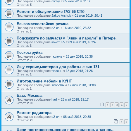
Последнее сообщение
micky
«
05 июн 2019, 21:30
Ответы:
5
Ремонт и обслуживание ГАЗ-66 СПб
Последнее сообщение
Jakov Arshuk
«
01 июн 2019, 20:41
Бензомаслостойкая резина
Последнее сообщение
e2-e4
«
16 мар 2019, 23:32
Ответы:
1
Подскажите по запчастям "явки и пароли" в Питере.
Последнее сообщение
койот555
«
09 янв 2019, 16:24
Ответы:
3
Пескоструйка
Последнее сообщение
тюлень
«
23 дек 2018, 20:38
Ответы:
3
Ищу сервис,мастеров для работы с зил 131
Последнее сообщение
тюлень
«
13 дек 2018, 21:26
Ответы:
1
Изготовление мебели в КУНГ
Последнее сообщение
siropchik
«
17 июн 2018, 01:08
Ответы:
1
База. Москва.
Последнее сообщение
harli
«
23 май 2018, 19:17
Ответы:
93
1
2
3
4
5
Ремонт радиатора
Последнее сообщение
e2-e4
«
08 май 2018, 20:38
Ответы:
25
1
2
Цепи противоскольжения производство, а так же...