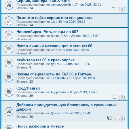
Сервис, мастера в МСК+Обл
Последнее сообщение
alekseev0oivh
«
17 ноя 2025, 23:01
Ответы:
24
1
2
Помогите найти сервис или специалиста
Последнее сообщение
tuk
«
30 янв 2024, 09:12
Ответы:
14
Новосибирск. Есть спецы по 66?
Последнее сообщение
Денис_NSK
«
20 фев 2022, 15:57
Ответы:
6
Нужен личный механик для моего газ 66
Последнее сообщение
Отче
«
06 июн 2021, 20:55
Ответы:
4
любители газ 66 в красноярске
Последнее сообщение
Дэн74
«
12 апр 2020, 15:26
Ответы:
4
Нужны специалисты по ГАЗ 66 в Питере.
Последнее сообщение
ISPOLDIR
«
11 апр 2020, 19:54
Ответы:
13
Сход/Развал
Последнее сообщение
Андреевич
«
08 дек 2019, 17:43
Ответы:
20
1
2
Добавим принудительную блокировку в кулачковый
дифф-л
Последнее сообщение
Домье.
«
25 окт 2019, 12:42
Ответы:
46
1
2
3
Поиск разборок в Питере