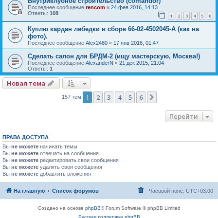
Внутриклубное строительство (comandor)
Последнее сообщение
rencom
«
24 фев 2016, 14:13
Ответы:
108
1
2
3
4
5
6
Куплю кардан лебедки в сборе 66-02-4502045-А (как на
фото).
Последнее сообщение
Alex2480
«
17 янв 2016, 01:47
Сделать салон для БРДМ-2 (ищу мастерскую, Москва!)
Последнее сообщение
AlexanderN
«
21 дек 2015, 21:04
Ответы:
1
Новая тема
1
2
3
4
5
6
След.
157 тем
Перейти
ПРАВА ДОСТУПА
Вы
не можете
начинать темы
Вы
не можете
отвечать на сообщения
Вы
не можете
редактировать свои сообщения
Вы
не можете
удалять свои сообщения
Вы
не можете
добавлять вложения
На главную
Список форумов
Часовой пояс:
UTC+03:00
Создано на основе
phpBB
® Forum Software © phpBB Limited
Русская поддержка phpBB