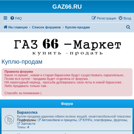
GAZ66.RU
FAQ
Регистрация
Вход
П
На главную
Список форумов
Куплю-продам
о
и
с
к
Куплю-продам
Правила форума
Какое то время , новая и старая барахолки будут существовать параллельно .
Позже вся купля - продажа будет отделена от форума .
НА переходный период , просьба дублировать свои лоты в новой барахолке .
Либо продавать только там .
Спасибо за понимание )
Форум
Барахолка
Купля-продажа-дарение-обмен всяких вещей, неавтомобильной тематики
Подфорумы:
Автомобили и прицепы
,
КУНГи, платформы, фургоны
,
Запчасти
Темы:
4