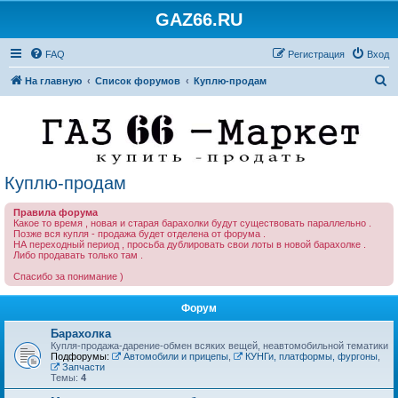
GAZ66.RU
FAQ
Регистрация
Вход
П
На главную
Список форумов
Куплю-продам
о
и
с
к
Куплю-продам
Правила форума
Какое то время , новая и старая барахолки будут существовать параллельно .
Позже вся купля - продажа будет отделена от форума .
НА переходный период , просьба дублировать свои лоты в новой барахолке .
Либо продавать только там .
Спасибо за понимание )
Форум
Барахолка
Купля-продажа-дарение-обмен всяких вещей, неавтомобильной тематики
Подфорумы:
Автомобили и прицепы
,
КУНГи, платформы, фургоны
,
Запчасти
Темы:
4