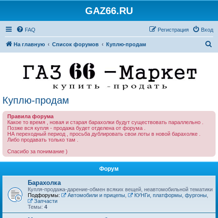
GAZ66.RU
FAQ
Регистрация
Вход
П
На главную
Список форумов
Куплю-продам
о
и
с
к
Куплю-продам
Правила форума
Какое то время , новая и старая барахолки будут существовать параллельно .
Позже вся купля - продажа будет отделена от форума .
НА переходный период , просьба дублировать свои лоты в новой барахолке .
Либо продавать только там .
Спасибо за понимание )
Форум
Барахолка
Купля-продажа-дарение-обмен всяких вещей, неавтомобильной тематики
Подфорумы:
Автомобили и прицепы
,
КУНГи, платформы, фургоны
,
Запчасти
Темы:
4