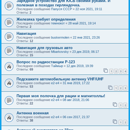
Зарядное устройство для ЮСБ своими руками. И
полезная в походах гирляндочка.
Последнее сообщение
Папуся СССР
«
22 ноя 2021, 19:11
Ответы:
2
Железяка требует определения
Последнее сообщение
темнокот
«
28 май 2021, 19:14
Ответы:
2
Навигация
Последнее сообщение
buskermolen
«
22 янв 2021, 23:26
Ответы:
12
Навигация для грузовых авто
Последнее сообщение
Mbarkovsky
«
23 дек 2019, 06:17
Ответы:
15
Вопрос по радиостанции Р-123
Последнее сообщение
Таймыр
«
12 дек 2019, 19:39
Ответы:
69
1
2
3
4
Подскажите автомобильную антенну VHF/UHF
Последнее сообщение
e2-e4
«
31 янв 2019, 17:22
Ответы:
53
1
2
3
Первая моя полочка для рации и магнитоллы!
Последнее сообщение
e2-e4
«
08 авг 2018, 21:06
Ответы:
22
1
2
Антенна военная
Последнее сообщение
e2-e4
«
06 сен 2017, 21:37
Ответы:
38
1
2