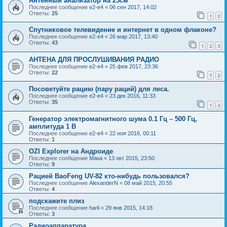
Антенный анализатор на 23см
Последнее сообщение
e2-e4
«
06 сен 2017, 14:02
Ответы:
25
1
2
Спутниковое телевидение и интернет в одном флаконе?
Последнее сообщение
e2-e4
«
26 мар 2017, 13:40
Ответы:
43
1
2
3
АНТЕНА ДЛЯ ПРОСЛУШИВАНИЯ РАДИО
Последнее сообщение
e2-e4
«
25 фев 2017, 23:36
Ответы:
22
1
2
Посоветуйте рацию (пару раций) для леса.
Последнее сообщение
e2-e4
«
23 дек 2016, 11:33
Ответы:
35
1
2
Генератор электромагнитного шума 0.1 Гц – 500 Гц,
амплитуда 1 В
Последнее сообщение
e2-e4
«
22 ноя 2016, 00:11
Ответы:
1
OZI Explorer на Андроиде
Последнее сообщение
Мака
«
13 окт 2015, 23:50
Ответы:
9
Рацией BaoFeng UV-82 кто-нибудь пользовался?
Последнее сообщение
AlexanderN
«
08 май 2015, 20:55
Ответы:
4
подскажите плиз
Последнее сообщение
harli
«
29 янв 2015, 14:18
Ответы:
3
Радиоаппаратура