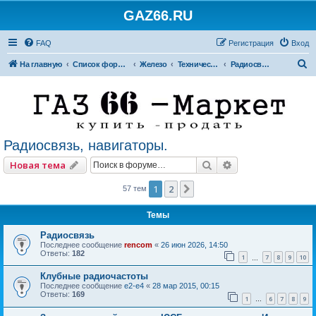
GAZ66.RU
FAQ
Регистрация
Вход
П
На главную
Список форумов
Железо
Технический форум
Радиосвязь, навигаторы.
о
и
с
к
Радиосвязь, навигаторы.
Поиск
Расширенный по
Новая тема
1
2
След.
57 тем
Темы
Радиосвязь
Последнее сообщение
rencom
«
26 июн 2026, 14:50
Ответы:
182
1
7
8
9
10
…
Клубные радиочастоты
Последнее сообщение
e2-e4
«
28 мар 2015, 00:15
Ответы:
169
1
6
7
8
9
…