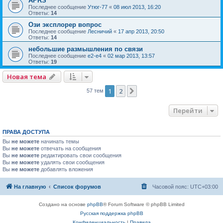
APRS
Последнее сообщение
Утюг-77
«
08 июл 2013, 16:20
Ответы:
14
Ози эксплорер вопрос
Последнее сообщение
Лесничий
«
17 апр 2013, 20:50
Ответы:
14
небольшие размышления по связи
Последнее сообщение
e2-e4
«
02 мар 2013, 13:57
Ответы:
19
Новая тема
1
2
След.
57 тем
Перейти
ПРАВА ДОСТУПА
Вы
не можете
начинать темы
Вы
не можете
отвечать на сообщения
Вы
не можете
редактировать свои сообщения
Вы
не можете
удалять свои сообщения
Вы
не можете
добавлять вложения
На главную
Список форумов
Часовой пояс:
UTC+03:00
Создано на основе
phpBB
® Forum Software © phpBB Limited
Русская поддержка phpBB
Конфиденциальность
|
Правила