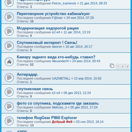
Последнее сообщение
Petrov_kamensk
«
21 дек 2014, 08:33
Ответы:
3
Переговорное устройство кабина/кунг
Последнее сообщение
F@stor
«
24 ноя 2014, 07:29
Ответы:
15
Модернизация недорогой рации
Последнее сообщение
e2-e4
«
11 авг 2014, 13:19
Ответы:
9
Спутниковый интернет ! Связь!
Последнее сообщение
oboron
«
10 авг 2014, 20:17
Ответы:
5
Камеру заднего вида кто-нибудь ставил?
Последнее сообщение
AlexanderN
«
24 июн 2014, 00:43
Ответы:
52
1
2
3
Антирадар.
Последнее сообщение
UAZMETALL
«
13 апр 2014, 15:50
Ответы:
1
спутниковая связь
Последнее сообщение
e2-e4
«
06 дек 2013, 12:24
Ответы:
9
фото со спутника, подскажите где заказать
Последнее сообщение
Aleksey_n
«
05 дек 2013, 17:24
Ответы:
5
телефон RugGear P860 Explorer
Последнее сообщение
Добрый Фей
«
03 сен 2013, 18:14
Ответы:
13