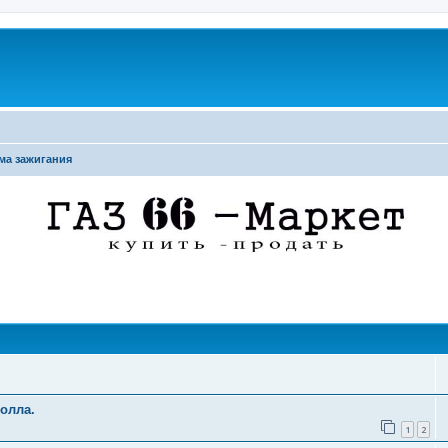
ма зажигания
поиск
олла.
1
2