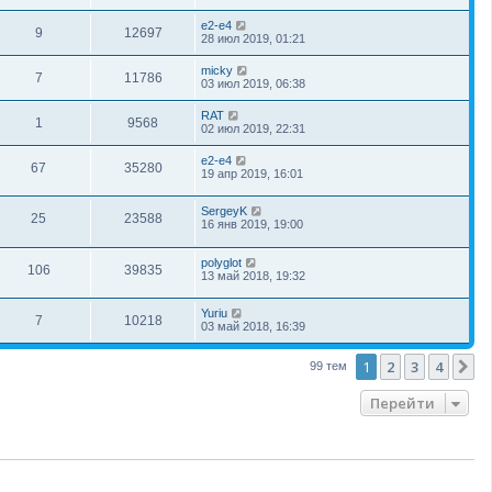
e2-e4
9
12697
28 июл 2019, 01:21
micky
7
11786
03 июл 2019, 06:38
RAT
1
9568
02 июл 2019, 22:31
e2-e4
67
35280
19 апр 2019, 16:01
SergeyK
25
23588
16 янв 2019, 19:00
polyglot
106
39835
13 май 2018, 19:32
Yuriu
7
10218
03 май 2018, 16:39
1
2
3
4
С
99 тем
Перейти