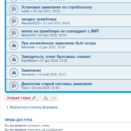
Установка зажигания по стробоскопу
ru2dx
»
25 сен 2017, 20:52
загадка трамблера
Михаил3110
»
22 ноя 2015, 00:41
метки на трамблере не совпадают с ВМТ
dimych78
»
02 июл 2019, 18:54
При включённом зажигании бьёт искра
Bashmak
»
12 дек 2015, 15:50
Заводиться, ключ бросаешь глахнет
DarkBeard
»
07 дек 2018, 13:26
Зажигание
Vassavec
»
11 май 2016, 16:17
Демонтаж старой системы зажигания
Yuriu
»
29 апр 2018, 16:36
Новая тема
Вернуться к списку форумов
ПРАВА ДОСТУПА
Вы
не можете
начинать темы
Вы
не можете
отвечать на сообщения