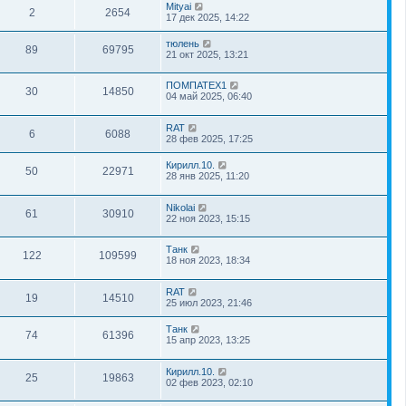
Mityai
2
2654
17 дек 2025, 14:22
тюлень
89
69795
21 окт 2025, 13:21
ПОМПАТЕХ1
30
14850
04 май 2025, 06:40
RAT
6
6088
28 фев 2025, 17:25
Кирилл.10.
50
22971
28 янв 2025, 11:20
Nikolai
61
30910
22 ноя 2023, 15:15
Танк
122
109599
18 ноя 2023, 18:34
RAT
19
14510
25 июл 2023, 21:46
Танк
74
61396
15 апр 2023, 13:25
Кирилл.10.
25
19863
02 фев 2023, 02:10