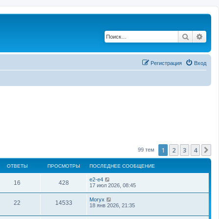
Поиск
Рас
Регистрация
Вход
1
2
3
4
С
99 тем
ОТВЕТЫ
ПРОСМОТРЫ
ПОСЛЕДНЕЕ СООБЩЕНИЕ
e2-e4
16
428
17 июл 2026, 08:45
Moryx
22
14533
18 янв 2026, 21:35