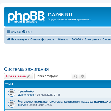
GAZ66.RU
Форум о внедорожных грузовиках
Ссылки
FAQ
На главную
Список форумов
Железо
ГАЗ-66
Электрика
Систе
Система зажигания
Поиск
Расширенный 
Новая тема
ТЕМЫ
Трамблёр
Денис Косов
»
15 июл 2026, 07:48
Четырехканальная система зажигания на двух датчиках х
Moryx
»
29 ноя 2019, 17:25