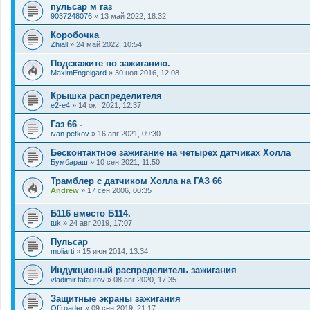
пульсар м газ
9037248076
»
13 май 2022, 18:32
Коробочка
Zhiall
»
24 май 2022, 10:54
Подскажите по зажиганию.
MaximEngelgard
»
30 ноя 2016, 12:08
Крышка распределителя
e2-e4
»
14 окт 2021, 12:37
Газ 66 -
ivan.petkov
»
16 авг 2021, 09:30
Бесконтактное зажигание на четырех датчиках Холла
Бумбараш
»
10 сен 2021, 11:50
Трамблер с датчиком Холла на ГАЗ 66
Andrew
»
17 сен 2006, 00:35
Б116 вместо Б114.
tuk
»
24 авг 2019, 17:07
Пульсар
moliarti
»
15 июн 2014, 13:34
Индукционый распределитель зажигания
vladimir.tataurov
»
08 авг 2020, 17:35
Защитные экраны зажигания
Offroader
»
09 сен 2019, 21:17