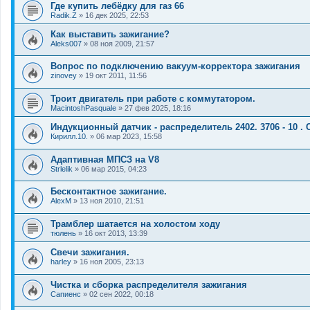
Где купить лебёдку для газ 66
Radik.Z
»
16 дек 2025, 22:53
Как выставить зажигание?
Aleks007
»
08 ноя 2009, 21:57
Вопрос по подключению вакуум-корректора зажигания
zinovey
»
19 окт 2011, 11:56
Троит двигатель при работе с коммутатором.
MacintoshPasquale
»
27 фев 2025, 18:16
Индукционный датчик - распределитель 2402. 3706 - 10 .
Кирилл.10.
»
06 мар 2023, 15:58
Адаптивная МПСЗ на V8
Strlelik
»
06 мар 2015, 04:23
Бесконтактное зажигание.
AlexM
»
13 ноя 2010, 21:51
Трамблер шатается на холостом ходу
тюлень
»
16 окт 2013, 13:39
Свечи зажигания.
harley
»
16 ноя 2005, 23:13
Чистка и сборка распределителя зажигания
Сапиенс
»
02 сен 2022, 00:18