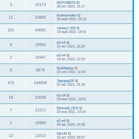
9037248076
3
10173
28 окт 2022, 15:17
buskermolen
11
10683
26 май 2022, 15:23
танкист 204
101
43091
10 май 2022, 18:42
e2-e4
6
10563
14 окт 2021, 15:26
e2-e4
2
15947
14 окт 2021, 12:29
Бумбараш
0
9678
10 сен 2021, 11:50
Эдуард100
472
144659
02 авг 2021, 01:16
e2-e4
19
15036
29 июл 2021, 16:51
Евгений_НСК
7
11571
20 янв 2021, 14:19
e2-e4
1
10992
08 авг 2020, 19:38
foks44
12
11012
15 окт 2019, 09:57