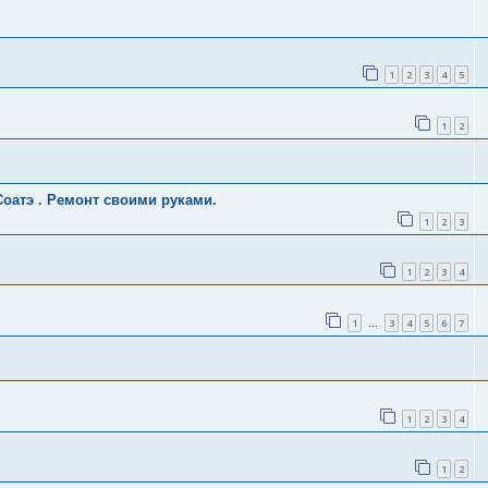
1
2
3
4
5
1
2
 Соатэ . Ремонт своими руками.
1
2
3
1
2
3
4
1
3
4
5
6
7
…
1
2
3
4
1
2