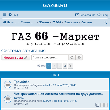
GAZ66.RU
FAQ
Регистрация
Вход
П
На главную
Список форумов
Железо
ГАЗ-66
Электрика
Система зажигания
о
и
с
к
Система зажигания
Поиск
Расширенный по
Новая тема
1
2
3
4
След.
99 тем
Темы
Трамблёр
Последнее сообщение
e2-e4
«
17 июл 2026, 08:45
Ответы:
16
Четырехканальная система зажигания на двух датчиках
холла.
Последнее сообщение
Moryx
«
18 янв 2026, 21:35
Ответы:
22
1
2