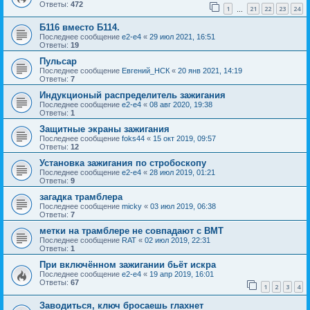
Ответы:
472
1
21
22
23
24
…
Б116 вместо Б114.
Последнее сообщение
e2-e4
«
29 июл 2021, 16:51
Ответы:
19
Пульсар
Последнее сообщение
Евгений_НСК
«
20 янв 2021, 14:19
Ответы:
7
Индукционый распределитель зажигания
Последнее сообщение
e2-e4
«
08 авг 2020, 19:38
Ответы:
1
Защитные экраны зажигания
Последнее сообщение
foks44
«
15 окт 2019, 09:57
Ответы:
12
Установка зажигания по стробоскопу
Последнее сообщение
e2-e4
«
28 июл 2019, 01:21
Ответы:
9
загадка трамблера
Последнее сообщение
micky
«
03 июл 2019, 06:38
Ответы:
7
метки на трамблере не совпадают с ВМТ
Последнее сообщение
RAT
«
02 июл 2019, 22:31
Ответы:
1
При включённом зажигании бьёт искра
Последнее сообщение
e2-e4
«
19 апр 2019, 16:01
Ответы:
67
1
2
3
4
Заводиться, ключ бросаешь глахнет