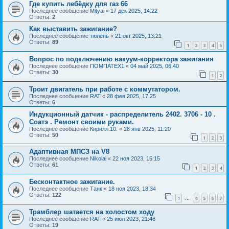
Где купить лебёдку для газ 66
Последнее сообщение
Mityai
«
17 дек 2025, 14:22
Ответы:
2
Как выставить зажигание?
Последнее сообщение
тюлень
«
21 окт 2025, 13:21
Ответы:
89
1
2
3
4
5
Вопрос по подключению вакуум-корректора зажигания
Последнее сообщение
ПОМПАТЕХ1
«
04 май 2025, 06:40
Ответы:
30
1
2
Троит двигатель при работе с коммутатором.
Последнее сообщение
RAT
«
28 фев 2025, 17:25
Ответы:
6
Индукционный датчик - распределитель 2402. 3706 - 10 .
Соатэ . Ремонт своими руками.
Последнее сообщение
Кирилл.10.
«
28 янв 2025, 11:20
Ответы:
50
1
2
3
Адаптивная МПСЗ на V8
Последнее сообщение
Nikolai
«
22 ноя 2023, 15:15
Ответы:
61
1
2
3
4
Бесконтактное зажигание.
Последнее сообщение
Танк
«
18 ноя 2023, 18:34
Ответы:
122
1
4
5
6
7
…
Трамблер шатается на холостом ходу
Последнее сообщение
RAT
«
25 июл 2023, 21:46
Ответы:
19