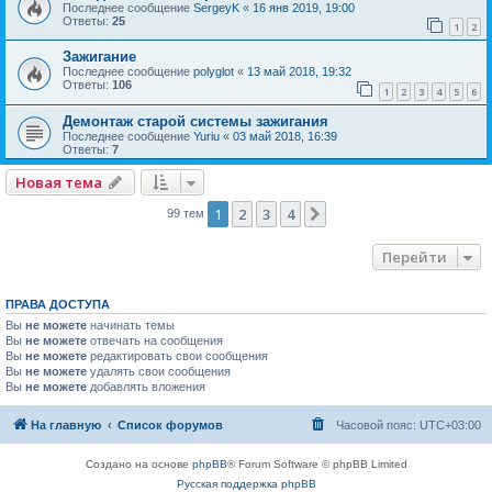
Последнее сообщение
SergeyK
«
16 янв 2019, 19:00
Ответы:
25
1
2
Зажигание
Последнее сообщение
polyglot
«
13 май 2018, 19:32
Ответы:
106
1
2
3
4
5
6
Демонтаж старой системы зажигания
Последнее сообщение
Yuriu
«
03 май 2018, 16:39
Ответы:
7
Новая тема
1
2
3
4
След.
99 тем
Перейти
ПРАВА ДОСТУПА
Вы
не можете
начинать темы
Вы
не можете
отвечать на сообщения
Вы
не можете
редактировать свои сообщения
Вы
не можете
удалять свои сообщения
Вы
не можете
добавлять вложения
На главную
Список форумов
Часовой пояс:
UTC+03:00
Создано на основе
phpBB
® Forum Software © phpBB Limited
Русская поддержка phpBB