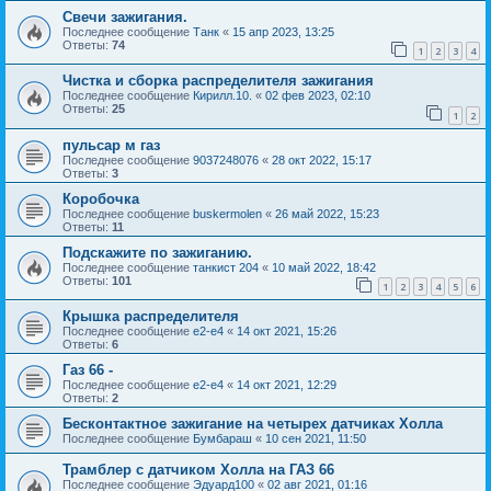
Свечи зажигания.
Последнее сообщение
Танк
«
15 апр 2023, 13:25
Ответы:
74
1
2
3
4
Чистка и сборка распределителя зажигания
Последнее сообщение
Кирилл.10.
«
02 фев 2023, 02:10
Ответы:
25
1
2
пульсар м газ
Последнее сообщение
9037248076
«
28 окт 2022, 15:17
Ответы:
3
Коробочка
Последнее сообщение
buskermolen
«
26 май 2022, 15:23
Ответы:
11
Подскажите по зажиганию.
Последнее сообщение
танкист 204
«
10 май 2022, 18:42
Ответы:
101
1
2
3
4
5
6
Крышка распределителя
Последнее сообщение
e2-e4
«
14 окт 2021, 15:26
Ответы:
6
Газ 66 -
Последнее сообщение
e2-e4
«
14 окт 2021, 12:29
Ответы:
2
Бесконтактное зажигание на четырех датчиках Холла
Последнее сообщение
Бумбараш
«
10 сен 2021, 11:50
Трамблер с датчиком Холла на ГАЗ 66
Последнее сообщение
Эдуард100
«
02 авг 2021, 01:16