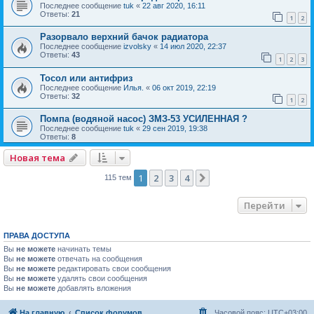
Последнее сообщение
tuk
«
22 авг 2020, 16:11
Ответы:
21
1
2
Разорвало верхний бачок радиатора
Последнее сообщение
izvolsky
«
14 июл 2020, 22:37
Ответы:
43
1
2
3
Тосол или антифриз
Последнее сообщение
Илья.
«
06 окт 2019, 22:19
Ответы:
32
1
2
Помпа (водяной насос) ЗМЗ-53 УСИЛЕННАЯ ?
Последнее сообщение
tuk
«
29 сен 2019, 19:38
Ответы:
8
Новая тема
1
2
3
4
След.
115 тем
Перейти
ПРАВА ДОСТУПА
Вы
не можете
начинать темы
Вы
не можете
отвечать на сообщения
Вы
не можете
редактировать свои сообщения
Вы
не можете
удалять свои сообщения
Вы
не можете
добавлять вложения
На главную
Список форумов
Часовой пояс:
UTC+03:00