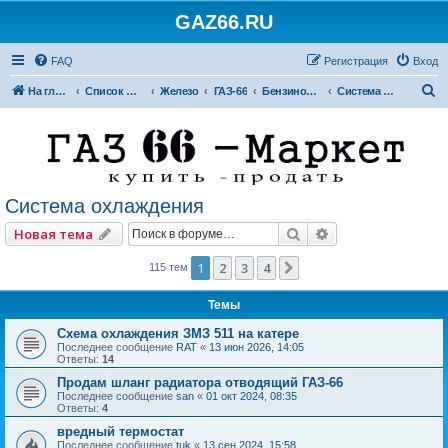
GAZ66.RU
FAQ
Регистрация
Вход
П
На главную
Список форумов
Железо
ГАЗ-66
Бензиновые двигатели
Система охлаждения
о
и
с
к
Система охлаждения
Поиск
Расширенный по
Новая тема
1
2
3
4
След.
115 тем
Темы
Схема охлаждения ЗМЗ 511 на катере
Последнее сообщение
RAT
«
13 июн 2026, 14:05
Ответы:
14
Продам шланг радиатора отводящий ГАЗ-66
Последнее сообщение
san
«
01 окт 2024, 08:35
Ответы:
4
вредный термостат
Последнее сообщение
tuk
«
13 сен 2024, 15:58