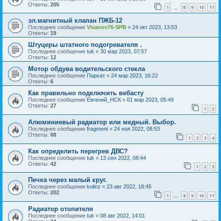
Ответы:
205
1
8
9
10
11
…
эл.магнитный клапан ПЖБ-12
Последнее сообщение
Vivanov76-SPB
«
24 окт 2023, 13:53
Ответы:
19
Штуцеры штатного подогревателя .
Последнее сообщение
tuk
«
30 мар 2023, 07:57
Ответы:
12
Мотор обдува водительского стекла
Последнее сообщение
Пархат
«
24 мар 2023, 16:22
Ответы:
6
Как правильно подключить вебасту
Последнее сообщение
Евгений_НСК
«
01 мар 2023, 05:49
Ответы:
27
1
2
Алюминиевый радиатор или медный. Выбор.
Последнее сообщение
fragment
«
24 ноя 2022, 08:53
Ответы:
68
1
2
3
4
Как определить перегрев ДВС?
Последнее сообщение
tuk
«
13 сен 2022, 08:44
Ответы:
42
1
2
3
Печка через малый круг.
Последнее сообщение
kolinz
«
23 авг 2022, 18:45
Ответы:
202
1
8
9
10
11
…
Радиатор отопителя
Последнее сообщение
tuk
«
08 авг 2022, 14:01