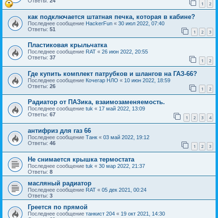
Ответы:
24
1
2
как подключается штатная печка, которая в кабине?
Последнее сообщение
HackerFun
«
30 июл 2022, 07:40
Ответы:
51
1
2
3
Пластиковая крыльчатка
Последнее сообщение
RAT
«
26 июн 2022, 20:55
Ответы:
37
1
2
Где купить комплект патрубков и шлангов на ГАЗ-66?
Последнее сообщение
Кочегар НЛО
«
10 июн 2022, 18:59
Ответы:
26
1
2
Радиатор от ПАЗика, взаимозаменяемость.
Последнее сообщение
tuk
«
17 май 2022, 13:09
Ответы:
67
1
2
3
4
антифриз для газ 66
Последнее сообщение
Танк
«
03 май 2022, 19:12
Ответы:
46
1
2
3
Не снимается крышка термостата
Последнее сообщение
tuk
«
30 мар 2022, 21:37
Ответы:
8
масляный радиатор
Последнее сообщение
RAT
«
05 дек 2021, 00:24
Ответы:
3
Греется по прямой
Последнее сообщение
танкист 204
«
19 окт 2021, 14:30