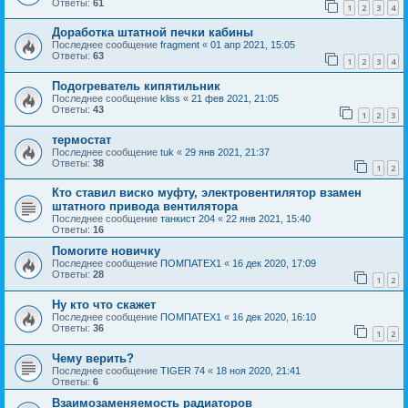
Ответы:
61
1
2
3
4
Доработка штатной печки кабины
Последнее сообщение
fragment
«
01 апр 2021, 15:05
Ответы:
63
1
2
3
4
Подогреватель кипятильник
Последнее сообщение
kliss
«
21 фев 2021, 21:05
Ответы:
43
1
2
3
термостат
Последнее сообщение
tuk
«
29 янв 2021, 21:37
Ответы:
38
1
2
Кто ставил виско муфту, электровентилятор взамен
штатного привода вентилятора
Последнее сообщение
танкист 204
«
22 янв 2021, 15:40
Ответы:
16
Помогите новичку
Последнее сообщение
ПОМПАТЕХ1
«
16 дек 2020, 17:09
Ответы:
28
1
2
Ну кто что скажет
Последнее сообщение
ПОМПАТЕХ1
«
16 дек 2020, 16:10
Ответы:
36
1
2
Чему верить?
Последнее сообщение
TIGER 74
«
18 ноя 2020, 21:41
Ответы:
6
Взаимозаменяемость радиаторов