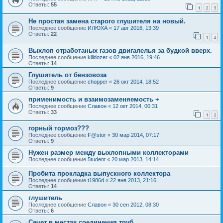
Ответы:
55
1
2
3
Не простая замена старого глушителя на новый.
Последнее сообщение
ИЛЮХА
«
17 авг 2016, 13:39
Ответы:
22
1
2
Выхлоп отработаных газов двигалелья за будкой вверх.
Последнее сообщение
killdozer
«
02 янв 2016, 19:46
Ответы:
14
Глушитель от бензовоза
Последнее сообщение
chopper
«
26 окт 2014, 18:52
Ответы:
9
применимость и взаимозаменяемость +
Последнее сообщение
Славон
«
12 окт 2014, 00:31
Ответы:
33
1
2
горный тормоз???
Последнее сообщение
F@stor
«
30 мар 2014, 07:17
Ответы:
9
Нужен размер между выхлопными коллекторами
Последнее сообщение
5tudent
«
20 мар 2013, 14:14
Пробита прокладка выпускного коллектора
Последнее сообщение
t1986d
«
22 янв 2013, 21:16
Ответы:
14
глушитель
Последнее сообщение
Славон
«
30 сен 2012, 08:30
Ответы:
6
Сечет в местах соединения труб