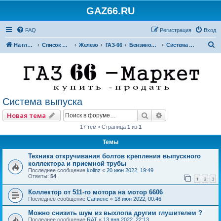
GAZ66.RU
FAQ
Регистрация
Вход
П
На главную
Список форумов
Железо
ГАЗ-66
Бензиновые двигатели
Система выпуска
о
и
с
к
Система выпуска
Поиск
Расширенный по
Новая тема
17 тем • Страница
1
из
1
Темы
Техника откручивания болтов крепления выпускного
коллектора и приемной трубы
Последнее сообщение
kolinz
«
20 июн 2022, 19:49
Ответы:
54
1
2
3
Коллектор от 511-го мотора на мотор 6606
Последнее сообщение
Сапиенс
«
18 июн 2022, 00:46
Можно снизить шум из выхлопа другим глушителем ?
Последнее сообщение
RAT
«
13 янв 2022, 22:13