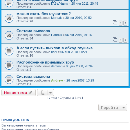
Последнее сообщение
ГАЗеЛёшик
«
20 янв 2011, 20:48
Ответы:
4
можно ехать без глушителя?
Последнее сообщение
Morcak
«
30 окт 2010, 00:52
Ответы:
26
1
2
Система выхлопа
Последнее сообщение
Павлик
«
06 окт 2010, 01:16
Ответы:
34
1
2
А если пустить выхлоп в обход глушака
Последнее сообщение
harli
«
06 янв 2010, 00:21
Ответы:
10
Расположение приёмных труб
Последнее сообщение
demon6
«
08 дек 2008, 20:34
Ответы:
2
Система выхлопа
Последнее сообщение
Andrew
«
26 июл 2007, 13:29
Ответы:
4
Новая тема
17 тем • Страница
1
из
1
Перейти
ПРАВА ДОСТУПА
Вы
не можете
начинать темы
Вы
не можете
отвечать на сообщения