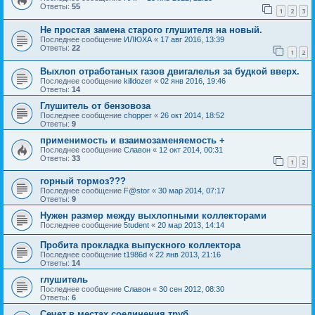
Ответы:
55
1
2
3
Не простая замена старого глушителя на новый.
Последнее сообщение
ИЛЮХА
«
17 авг 2016, 13:39
Ответы:
22
1
2
Выхлоп отработаных газов двигалелья за будкой вверх.
Последнее сообщение
killdozer
«
02 янв 2016, 19:46
Ответы:
14
Глушитель от бензовоза
Последнее сообщение
chopper
«
26 окт 2014, 18:52
Ответы:
9
применимость и взаимозаменяемость +
Последнее сообщение
Славон
«
12 окт 2014, 00:31
Ответы:
33
1
2
горный тормоз???
Последнее сообщение
F@stor
«
30 мар 2014, 07:17
Ответы:
9
Нужен размер между выхлопными коллекторами
Последнее сообщение
5tudent
«
20 мар 2013, 14:14
Пробита прокладка выпускного коллектора
Последнее сообщение
t1986d
«
22 янв 2013, 21:16
Ответы:
14
глушитель
Последнее сообщение
Славон
«
30 сен 2012, 08:30
Ответы:
6
Сечет в местах соединения труб