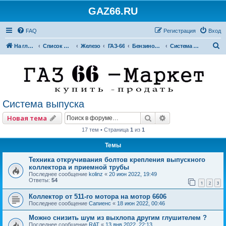
GAZ66.RU
FAQ
Регистрация
Вход
П
На главную
Список форумов
Железо
ГАЗ-66
Бензиновые двигатели
Система выпуска
о
и
с
к
Система выпуска
Поиск
Расширенный по
Новая тема
17 тем • Страница
1
из
1
Темы
Техника откручивания болтов крепления выпускного
коллектора и приемной трубы
Последнее сообщение
kolinz
«
20 июн 2022, 19:49
Ответы:
54
1
2
3
Коллектор от 511-го мотора на мотор 6606
Последнее сообщение
Сапиенс
«
18 июн 2022, 00:46
Можно снизить шум из выхлопа другим глушителем ?
Последнее сообщение
RAT
«
13 янв 2022, 22:13