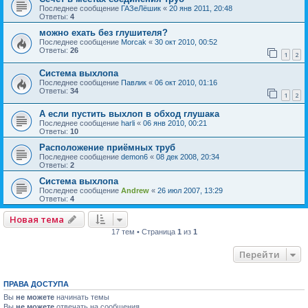
Последнее сообщение
ГАЗеЛёшик
«
20 янв 2011, 20:48
Ответы:
4
можно ехать без глушителя?
Последнее сообщение
Morcak
«
30 окт 2010, 00:52
Ответы:
26
1
2
Система выхлопа
Последнее сообщение
Павлик
«
06 окт 2010, 01:16
Ответы:
34
1
2
А если пустить выхлоп в обход глушака
Последнее сообщение
harli
«
06 янв 2010, 00:21
Ответы:
10
Расположение приёмных труб
Последнее сообщение
demon6
«
08 дек 2008, 20:34
Ответы:
2
Система выхлопа
Последнее сообщение
Andrew
«
26 июл 2007, 13:29
Ответы:
4
Новая тема
17 тем • Страница
1
из
1
Перейти
ПРАВА ДОСТУПА
Вы
не можете
начинать темы
Вы
не можете
отвечать на сообщения