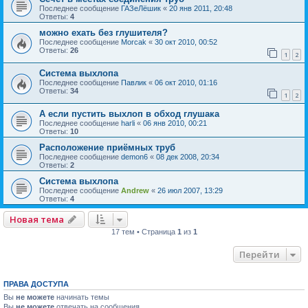
Последнее сообщение
ГАЗеЛёшик
«
20 янв 2011, 20:48
Ответы:
4
можно ехать без глушителя?
Последнее сообщение
Morcak
«
30 окт 2010, 00:52
Ответы:
26
1
2
Система выхлопа
Последнее сообщение
Павлик
«
06 окт 2010, 01:16
Ответы:
34
1
2
А если пустить выхлоп в обход глушака
Последнее сообщение
harli
«
06 янв 2010, 00:21
Ответы:
10
Расположение приёмных труб
Последнее сообщение
demon6
«
08 дек 2008, 20:34
Ответы:
2
Система выхлопа
Последнее сообщение
Andrew
«
26 июл 2007, 13:29
Ответы:
4
Новая тема
17 тем • Страница
1
из
1
Перейти
ПРАВА ДОСТУПА
Вы
не можете
начинать темы
Вы
не можете
отвечать на сообщения