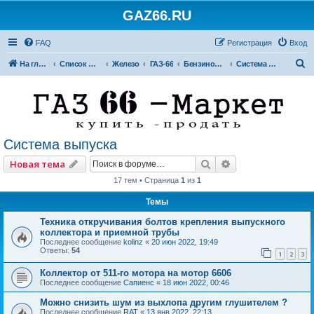
GAZ66.RU
FAQ
Регистрация
Вход
П
На главную
Список форумов
Железо
ГАЗ-66
Бензиновые двигатели
Система выпуска
о
и
с
к
Система выпуска
Поиск
Расширенный по
Новая тема
17 тем • Страница
1
из
1
Темы
Техника откручивания болтов крепления выпускного
коллектора и приемной трубы
Последнее сообщение
kolinz
«
20 июн 2022, 19:49
Ответы:
54
1
2
3
Коллектор от 511-го мотора на мотор 6606
Последнее сообщение
Сапиенс
«
18 июн 2022, 00:46
Можно снизить шум из выхлопа другим глушителем ?
Последнее сообщение
RAT
«
13 янв 2022, 22:13