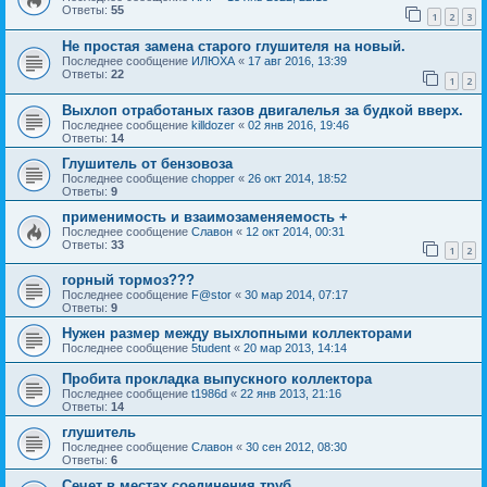
Ответы:
55
1
2
3
Не простая замена старого глушителя на новый.
Последнее сообщение
ИЛЮХА
«
17 авг 2016, 13:39
Ответы:
22
1
2
Выхлоп отработаных газов двигалелья за будкой вверх.
Последнее сообщение
killdozer
«
02 янв 2016, 19:46
Ответы:
14
Глушитель от бензовоза
Последнее сообщение
chopper
«
26 окт 2014, 18:52
Ответы:
9
применимость и взаимозаменяемость +
Последнее сообщение
Славон
«
12 окт 2014, 00:31
Ответы:
33
1
2
горный тормоз???
Последнее сообщение
F@stor
«
30 мар 2014, 07:17
Ответы:
9
Нужен размер между выхлопными коллекторами
Последнее сообщение
5tudent
«
20 мар 2013, 14:14
Пробита прокладка выпускного коллектора
Последнее сообщение
t1986d
«
22 янв 2013, 21:16
Ответы:
14
глушитель
Последнее сообщение
Славон
«
30 сен 2012, 08:30
Ответы:
6
Сечет в местах соединения труб