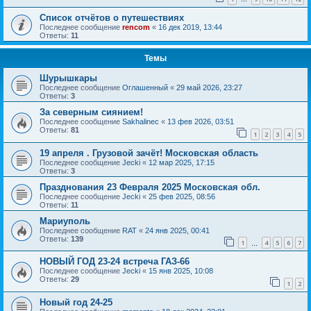
Список отчётов о путешествиях
Последнее сообщение
rencom
«
16 дек 2019, 13:44
Ответы:
11
Темы
Шурышкары
Последнее сообщение
Оглашенный
«
29 май 2026, 23:27
Ответы:
3
За северным сиянием!
Последнее сообщение
Sakhalinec
«
13 фев 2026, 03:51
Ответы:
81
1
2
3
4
5
19 апреля . Грузовой зачёт! Московская область
Последнее сообщение
Jecki
«
12 мар 2025, 17:15
Ответы:
3
Празднования 23 Февраля 2025 Московская обл.
Последнее сообщение
Jecki
«
25 фев 2025, 08:56
Ответы:
11
Мариуполь
Последнее сообщение
RAT
«
24 янв 2025, 00:41
Ответы:
139
1
4
5
6
7
…
НОВЫЙ ГОД 23-24 встреча ГАЗ-66
Последнее сообщение
Jecki
«
15 янв 2025, 10:08
Ответы:
29
1
2
Новый год 24-25