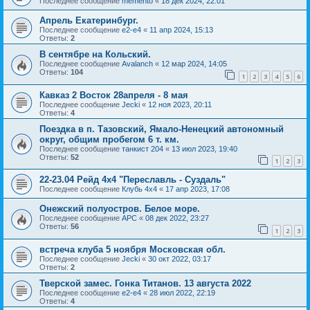
Последнее сообщение
memento
«
18 дек 2024, 22:01
Апрель Екатеринбург.
Последнее сообщение
e2-e4
«
11 апр 2024, 15:13
Ответы:
2
В сентябре на Кольский.
Последнее сообщение
Avalanch
«
12 мар 2024, 14:05
Ответы:
104
1
2
3
4
5
6
Кавказ 2 Восток 28апреля - 8 мая
Последнее сообщение
Jecki
«
12 ноя 2023, 20:11
Ответы:
4
Поездка в п. Тазовский, Ямало-Ненецкий автономный
округ, общим пробегом 6 т. км.
Последнее сообщение
танкист 204
«
13 июл 2023, 19:40
Ответы:
52
1
2
3
22-23.04 Рейд 4х4 "Переславль - Суздаль"
Последнее сообщение
Клубь 4х4
«
17 апр 2023, 17:08
Онежский полуостров. Белое море.
Последнее сообщение
АРС
«
08 дек 2022, 23:27
Ответы:
56
1
2
3
встреча клуба 5 ноября Московская обл.
Последнее сообщение
Jecki
«
30 окт 2022, 03:17
Ответы:
2
Тверской замес. Гонка Титанов. 13 августа 2022
Последнее сообщение
e2-e4
«
28 июл 2022, 22:19
Ответы:
4