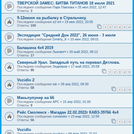
ТВЕРСКОЙ ЗАМЕС: БИТВА ТИТАНОВ 18 июля 2021
Последнее сообщение
Парк Павлова
«
25 июл 2022, 12:47
Ответы:
3
9-12июня на рыбалку в Стрельчиху.
Последнее сообщение
e2-e4
«
19 июн 2022, 20:05
Ответы:
100
1
2
3
4
5
6
Экспедиция "Средний Дон 2022", 26 июня - 3 июля
Последнее сообщение
Dmitriy_K
«
10 июн 2022, 09:01
Балашиха 4х4 2019
Последнее сообщение
ЛьвовиЧ
«
20 май 2022, 08:12
Ответы:
17
Северный Урал. Западный путь на перевал Дятлова.
Последнее сообщение
Зедияров
«
17 май 2022, 20:58
Ответы:
95
1
2
3
4
5
Vozidlo 2
Последнее сообщение
tuk
«
28 апр 2022, 09:30
Ответы:
58
1
2
3
Маньпупунер на 66
Последнее сообщение
АРС
«
15 апр 2022, 01:00
Ответы:
9
Рейс Смоленск - Магадан 22.02.2022г КАВЗ-39766 4х4
Последнее сообщение
comandor
«
23 мар 2022, 12:55
Ответы:
56
1
2
3
Vozidlo
Последнее сообщение
izvolsky
«
09 фев 2022, 21:02