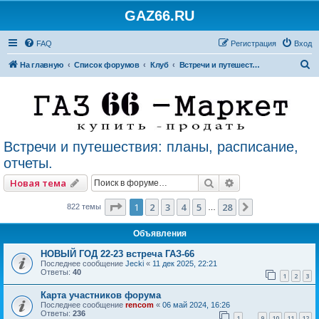
GAZ66.RU
FAQ
Регистрация
Вход
П
На главную
Список форумов
Клуб
Встречи и путешествия: планы, расписание, отчеты.
о
и
с
к
Встречи и путешествия: планы, расписание,
отчеты.
Поиск
Расширенный по
Новая тема
Страница
1
из
28
1
2
3
4
5
28
След.
822 темы
…
Объявления
НОВЫЙ ГОД 22-23 встреча ГАЗ-66
Последнее сообщение
Jecki
«
11 дек 2025, 22:21
Ответы:
40
1
2
3
Карта участников форума
Последнее сообщение
rencom
«
06 май 2024, 16:26
Ответы:
236
1
9
10
11
12
…