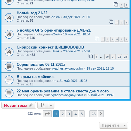
Ответы:
21
1
2
Новый год 21-22
Последнее сообщение
e2-e4
«
30 дек 2021, 21:00
Ответы:
56
1
2
3
6 ноября GPS ореинтирование ДМБ-21
Последнее сообщение
e2-e4
«
10 ноя 2021, 18:54
Ответы:
116
1
2
3
4
5
6
Сибирский коннект ШИШКОВОДОВ
Последнее сообщение
Hawk
«
23 сен 2021, 05:04
Ответы:
453
1
20
21
22
23
…
Соревнование 06.11.2021г
Последнее сообщение
vyacheslav.ganyushin
«
19 сен 2021, 12:10
В крым на майские.
Последнее сообщение
л-т
«
21 май 2021, 15:08
Ответы:
15
22 мая орентирование в стиле квеста джип лото
Последнее сообщение
vyacheslav.ganyushin
«
05 май 2021, 19:45
Новая тема
Страница
1
из
28
1
2
3
4
5
28
След.
822 темы
…
Перейти