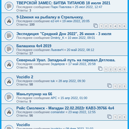
ТВЕРСКОЙ ЗАМЕС: БИТВА ТИТАНОВ 18 июля 2021
Последнее сообщение
Парк Павлова
«
25 июл 2022, 12:47
Ответы:
3
9-12июня на рыбалку в Стрельчиху.
Последнее сообщение
e2-e4
«
19 июн 2022, 20:05
Ответы:
100
1
2
3
4
5
6
Экспедиция "Средний Дон 2022", 26 июня - 3 июля
Последнее сообщение
Dmitriy_K
«
10 июн 2022, 09:01
Балашиха 4х4 2019
Последнее сообщение
ЛьвовиЧ
«
20 май 2022, 08:12
Ответы:
17
Северный Урал. Западный путь на перевал Дятлова.
Последнее сообщение
Зедияров
«
17 май 2022, 20:58
Ответы:
95
1
2
3
4
5
Vozidlo 2
Последнее сообщение
tuk
«
28 апр 2022, 09:30
Ответы:
58
1
2
3
Маньпупунер на 66
Последнее сообщение
АРС
«
15 апр 2022, 01:00
Ответы:
9
Рейс Смоленск - Магадан 22.02.2022г КАВЗ-39766 4х4
Последнее сообщение
comandor
«
23 мар 2022, 12:55
Ответы:
56
1
2
3
Vozidlo
Последнее сообщение
izvolsky
«
09 фев 2022, 21:02