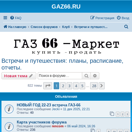
GAZ66.RU
FAQ
Регистрация
Вход
П
На главную
Список форумов
Клуб
Встречи и путешествия: планы, расписание, отчеты.
о
и
с
к
Встречи и путешествия: планы, расписание,
отчеты.
Поиск
Расширенный по
Новая тема
Страница
1
из
28
1
2
3
4
5
28
След.
822 темы
…
Объявления
НОВЫЙ ГОД 22-23 встреча ГАЗ-66
Последнее сообщение
Jecki
«
11 дек 2025, 22:21
Ответы:
40
1
2
3
Карта участников форума
Последнее сообщение
rencom
«
06 май 2024, 16:26
Ответы:
236
1
9
10
11
12
…