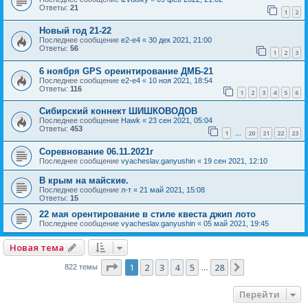
Ответы:
21
1
2
Новый год 21-22
Последнее сообщение
e2-e4
«
30 дек 2021, 21:00
Ответы:
56
1
2
3
6 ноября GPS ореинтирование ДМБ-21
Последнее сообщение
e2-e4
«
10 ноя 2021, 18:54
Ответы:
116
1
2
3
4
5
6
Сибирский коннект ШИШКОВОДОВ
Последнее сообщение
Hawk
«
23 сен 2021, 05:04
Ответы:
453
1
20
21
22
23
…
Соревнование 06.11.2021г
Последнее сообщение
vyacheslav.ganyushin
«
19 сен 2021, 12:10
В крым на майские.
Последнее сообщение
л-т
«
21 май 2021, 15:08
Ответы:
15
22 мая орентирование в стиле квеста джип лото
Последнее сообщение
vyacheslav.ganyushin
«
05 май 2021, 19:45
Новая тема
Страница
1
из
28
1
2
3
4
5
28
След.
822 темы
…
Перейти