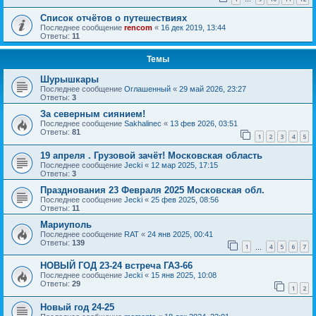
Список отчётов о путешествиях
Последнее сообщение
rencom
«
16 дек 2019, 13:44
Ответы:
11
Темы
Шурышкары
Последнее сообщение
Оглашенный
«
29 май 2026, 23:27
Ответы:
3
За северным сиянием!
Последнее сообщение
Sakhalinec
«
13 фев 2026, 03:51
Ответы:
81
1
2
3
4
5
19 апреля . Грузовой зачёт! Московская область
Последнее сообщение
Jecki
«
12 мар 2025, 17:15
Ответы:
3
Празднования 23 Февраля 2025 Московская обл.
Последнее сообщение
Jecki
«
25 фев 2025, 08:56
Ответы:
11
Мариуполь
Последнее сообщение
RAT
«
24 янв 2025, 00:41
Ответы:
139
1
4
5
6
7
…
НОВЫЙ ГОД 23-24 встреча ГАЗ-66
Последнее сообщение
Jecki
«
15 янв 2025, 10:08
Ответы:
29
1
2
Новый год 24-25