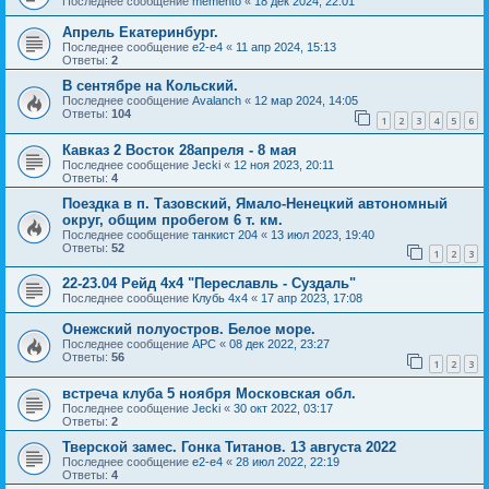
Последнее сообщение
memento
«
18 дек 2024, 22:01
Апрель Екатеринбург.
Последнее сообщение
e2-e4
«
11 апр 2024, 15:13
Ответы:
2
В сентябре на Кольский.
Последнее сообщение
Avalanch
«
12 мар 2024, 14:05
Ответы:
104
1
2
3
4
5
6
Кавказ 2 Восток 28апреля - 8 мая
Последнее сообщение
Jecki
«
12 ноя 2023, 20:11
Ответы:
4
Поездка в п. Тазовский, Ямало-Ненецкий автономный
округ, общим пробегом 6 т. км.
Последнее сообщение
танкист 204
«
13 июл 2023, 19:40
Ответы:
52
1
2
3
22-23.04 Рейд 4х4 "Переславль - Суздаль"
Последнее сообщение
Клубь 4х4
«
17 апр 2023, 17:08
Онежский полуостров. Белое море.
Последнее сообщение
АРС
«
08 дек 2022, 23:27
Ответы:
56
1
2
3
встреча клуба 5 ноября Московская обл.
Последнее сообщение
Jecki
«
30 окт 2022, 03:17
Ответы:
2
Тверской замес. Гонка Титанов. 13 августа 2022
Последнее сообщение
e2-e4
«
28 июл 2022, 22:19
Ответы:
4