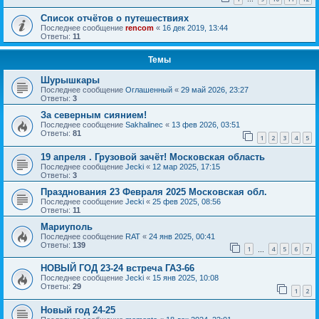
Список отчётов о путешествиях
Последнее сообщение
rencom
«
16 дек 2019, 13:44
Ответы:
11
Темы
Шурышкары
Последнее сообщение
Оглашенный
«
29 май 2026, 23:27
Ответы:
3
За северным сиянием!
Последнее сообщение
Sakhalinec
«
13 фев 2026, 03:51
Ответы:
81
1
2
3
4
5
19 апреля . Грузовой зачёт! Московская область
Последнее сообщение
Jecki
«
12 мар 2025, 17:15
Ответы:
3
Празднования 23 Февраля 2025 Московская обл.
Последнее сообщение
Jecki
«
25 фев 2025, 08:56
Ответы:
11
Мариуполь
Последнее сообщение
RAT
«
24 янв 2025, 00:41
Ответы:
139
1
4
5
6
7
…
НОВЫЙ ГОД 23-24 встреча ГАЗ-66
Последнее сообщение
Jecki
«
15 янв 2025, 10:08
Ответы:
29
1
2
Новый год 24-25