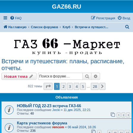
GAZ66.RU
FAQ
Регистрация
Вход
П
На главную
Список форумов
Клуб
Встречи и путешествия: планы, расписание, отчеты.
о
и
с
к
Встречи и путешествия: планы, расписание,
отчеты.
Поиск
Расширенный по
Новая тема
Страница
1
из
28
1
2
3
4
5
28
След.
822 темы
…
Объявления
НОВЫЙ ГОД 22-23 встреча ГАЗ-66
Последнее сообщение
Jecki
«
11 дек 2025, 22:21
Ответы:
40
1
2
3
Карта участников форума
Последнее сообщение
rencom
«
06 май 2024, 16:26
Ответы:
236
1
9
10
11
12
…