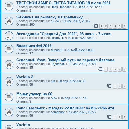
ТВЕРСКОЙ ЗАМЕС: БИТВА ТИТАНОВ 18 июля 2021
Последнее сообщение
Парк Павлова
«
25 июл 2022, 12:47
Ответы:
3
9-12июня на рыбалку в Стрельчиху.
Последнее сообщение
e2-e4
«
19 июн 2022, 20:05
Ответы:
100
1
2
3
4
5
6
Экспедиция "Средний Дон 2022", 26 июня - 3 июля
Последнее сообщение
Dmitriy_K
«
10 июн 2022, 09:01
Балашиха 4х4 2019
Последнее сообщение
ЛьвовиЧ
«
20 май 2022, 08:12
Ответы:
17
Северный Урал. Западный путь на перевал Дятлова.
Последнее сообщение
Зедияров
«
17 май 2022, 20:58
Ответы:
95
1
2
3
4
5
Vozidlo 2
Последнее сообщение
tuk
«
28 апр 2022, 09:30
Ответы:
58
1
2
3
Маньпупунер на 66
Последнее сообщение
АРС
«
15 апр 2022, 01:00
Ответы:
9
Рейс Смоленск - Магадан 22.02.2022г КАВЗ-39766 4х4
Последнее сообщение
comandor
«
23 мар 2022, 12:55
Ответы:
56
1
2
3
Vozidlo
Последнее сообщение
izvolsky
«
09 фев 2022, 21:02