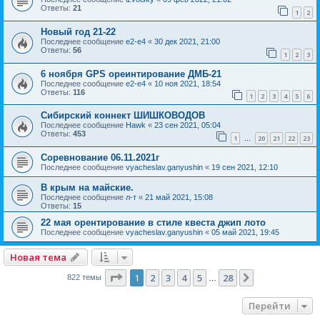
Ответы:
21
1
2
Новый год 21-22
Последнее сообщение
e2-e4
«
30 дек 2021, 21:00
Ответы:
56
1
2
3
6 ноября GPS ореинтирование ДМБ-21
Последнее сообщение
e2-e4
«
10 ноя 2021, 18:54
Ответы:
116
1
2
3
4
5
6
Сибирский коннект ШИШКОВОДОВ
Последнее сообщение
Hawk
«
23 сен 2021, 05:04
Ответы:
453
1
20
21
22
23
…
Соревнование 06.11.2021г
Последнее сообщение
vyacheslav.ganyushin
«
19 сен 2021, 12:10
В крым на майские.
Последнее сообщение
л-т
«
21 май 2021, 15:08
Ответы:
15
22 мая орентирование в стиле квеста джип лото
Последнее сообщение
vyacheslav.ganyushin
«
05 май 2021, 19:45
Новая тема
Страница
1
из
28
1
2
3
4
5
28
След.
822 темы
…
Перейти