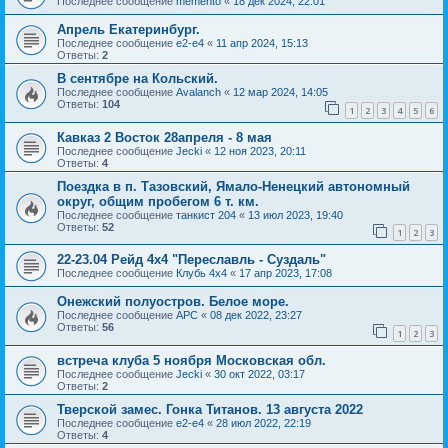
Последнее сообщение
memento
«
18 дек 2024, 22:01
Апрель Екатеринбург.
Последнее сообщение
e2-e4
«
11 апр 2024, 15:13
Ответы:
2
В сентябре на Кольский.
Последнее сообщение
Avalanch
«
12 мар 2024, 14:05
Ответы:
104
1
2
3
4
5
6
Кавказ 2 Восток 28апреля - 8 мая
Последнее сообщение
Jecki
«
12 ноя 2023, 20:11
Ответы:
4
Поездка в п. Тазовский, Ямало-Ненецкий автономный
округ, общим пробегом 6 т. км.
Последнее сообщение
танкист 204
«
13 июл 2023, 19:40
Ответы:
52
1
2
3
22-23.04 Рейд 4х4 "Переславль - Суздаль"
Последнее сообщение
Клубь 4х4
«
17 апр 2023, 17:08
Онежский полуостров. Белое море.
Последнее сообщение
АРС
«
08 дек 2022, 23:27
Ответы:
56
1
2
3
встреча клуба 5 ноября Московская обл.
Последнее сообщение
Jecki
«
30 окт 2022, 03:17
Ответы:
2
Тверской замес. Гонка Титанов. 13 августа 2022
Последнее сообщение
e2-e4
«
28 июл 2022, 22:19
Ответы:
4