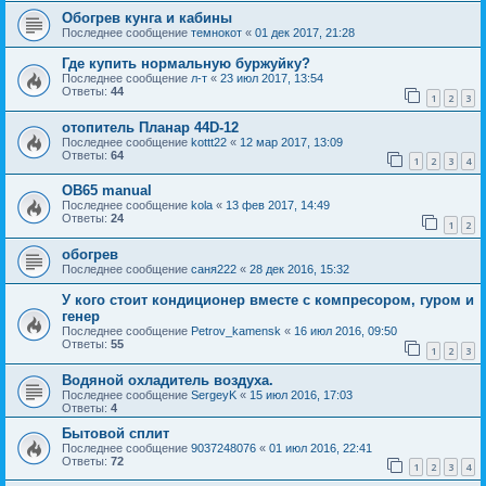
Обогрев кунга и кабины
Последнее сообщение
темнокот
«
01 дек 2017, 21:28
Где купить нормальную буржуйку?
Последнее сообщение
л-т
«
23 июл 2017, 13:54
Ответы:
44
1
2
3
отопитель Планар 44D-12
Последнее сообщение
kottt22
«
12 мар 2017, 13:09
Ответы:
64
1
2
3
4
OB65 manual
Последнее сообщение
kola
«
13 фев 2017, 14:49
Ответы:
24
1
2
обогрев
Последнее сообщение
саня222
«
28 дек 2016, 15:32
У кого стоит кондиционер вместе с компресором, гуром и
генер
Последнее сообщение
Petrov_kamensk
«
16 июл 2016, 09:50
Ответы:
55
1
2
3
Водяной охладитель воздуха.
Последнее сообщение
SergeyK
«
15 июл 2016, 17:03
Ответы:
4
Бытовой сплит
Последнее сообщение
9037248076
«
01 июл 2016, 22:41
Ответы:
72
1
2
3
4