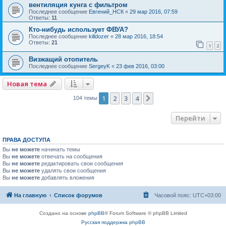
вентиляция кунга с фильтром
Последнее сообщение
Евгений_НСК
«
29 мар 2016, 07:59
Ответы:
11
Кто-нибудь использует ФВУА?
Последнее сообщение
killdozer
«
28 мар 2016, 18:54
Ответы:
21
1
2
Визжащий отопитель
Последнее сообщение
SergeyK
«
23 фев 2016, 03:00
Новая тема
1
2
3
4
След.
104 темы
Перейти
ПРАВА ДОСТУПА
Вы
не можете
начинать темы
Вы
не можете
отвечать на сообщения
Вы
не можете
редактировать свои сообщения
Вы
не можете
удалять свои сообщения
Вы
не можете
добавлять вложения
На главную
Список форумов
Часовой пояс:
UTC+03:00
Создано на основе
phpBB
® Forum Software © phpBB Limited
Русская поддержка phpBB