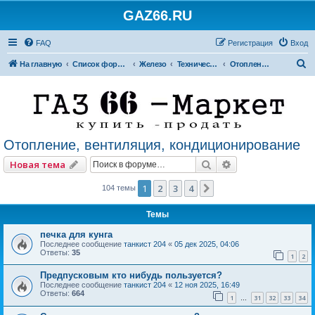
GAZ66.RU
FAQ
Регистрация
Вход
П
На главную
Список форумов
Железо
Технический форум
Отопление, вентиляция, кондиционирование
о
и
с
к
Отопление, вентиляция, кондиционирование
Поиск
Расширенный по
Новая тема
1
2
3
4
След.
104 темы
Темы
печка для кунга
Последнее сообщение
танкист 204
«
05 дек 2025, 04:06
Ответы:
35
1
2
Предпусковым кто нибудь пользуется?
Последнее сообщение
танкист 204
«
12 ноя 2025, 16:49
Ответы:
664
1
31
32
33
34
…