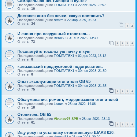
Самодельная вентиляция в кунге?
Последнее сообщение
ПОМПАТЕХ1
«
22 авг 2025, 22:57
Ответы:
10
Достался авто без печки, какую поставить?
Последнее сообщение
remtm
«
22 мар 2025, 06:23
Ответы:
34
1
2
И снова про воздушный отопитель..
Последнее сообщение
ВеАн59
«
31 янв 2025, 13:30
Ответы:
73
1
2
3
4
Посоветуйте тосольную печку в кунг
Последнее сообщение
ПОМПАТЕХ1
«
02 дек 2023, 13:12
Ответы:
8
камазовский предпусковой подогреватель
Последнее сообщение
ПОМПАТЕХ1
«
30 ноя 2023, 21:50
Ответы:
8
Опыт эксплуатации отопителя ОВ-65
Последнее сообщение
ПОМПАТЕХ1
«
30 ноя 2023, 21:35
Ответы:
75
1
2
3
4
Обслуживание, ремонт, модернизация отопителей
Последнее сообщение
Lisник.
«
25 окт 2022, 14:06
Ответы:
18
Отопитель ОВ-65
Последнее сообщение
Vivanov76-SPB
«
28 окт 2021, 23:13
Ответы:
61
1
2
3
4
Ищу доку на установку отопительную ШААЗ 030.
Последнее сообщение
dimych78
«
23 янв 2021, 20:29