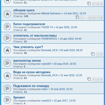
Ответы:
51
1
2
3
обогрев кунга
Последнее сообщение
Mikhail.Sukhanov
«
14 янв 2021, 15:43
Ответы:
148
1
5
6
7
8
…
Кател подогревателя
Последнее сообщение
TIGER 74
«
14 дек 2020, 15:45
Ответы:
15
отопитель от маслосистемы
Последнее сообщение
ПОМПАТЕХ1
«
14 дек 2020, 04:46
Ответы:
16
Чем утеплять кунг?
Последнее сообщение
Евгений_НСК
«
03 май 2018, 08:20
Ответы:
28
1
2
вентилятор печки
Последнее сообщение
сергейЛ
«
03 мар 2018, 18:35
Ответы:
6
Вода на кухне автодома
Последнее сообщение
Евгений_НСК
«
31 янв 2018, 12:29
Ответы:
54
1
2
3
Подскажете по планару
Последнее сообщение
kolinz
«
20 янв 2018, 15:53
Ответы:
14
брезент
Последнее сообщение
саня222
«
10 дек 2017, 12:53
Ответы:
4