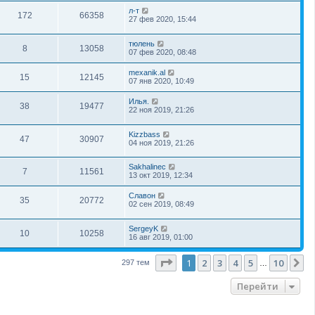
л-т
172
66358
27 фев 2020, 15:44
тюлень
8
13058
07 фев 2020, 08:48
mexanik.al
15
12145
07 янв 2020, 10:49
Илья.
38
19477
22 ноя 2019, 21:26
Kizzbass
47
30907
04 ноя 2019, 21:26
Sakhalinec
7
11561
13 окт 2019, 12:34
Славон
35
20772
02 сен 2019, 08:49
SergeyK
10
10258
16 авг 2019, 01:00
Страница
1
из
10
1
2
3
4
5
10
С
297 тем
…
Перейти