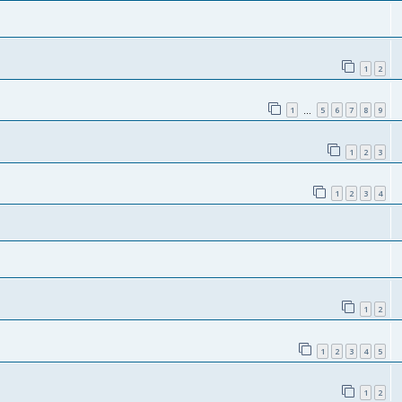
1
2
1
5
6
7
8
9
…
1
2
3
1
2
3
4
1
2
1
2
3
4
5
1
2