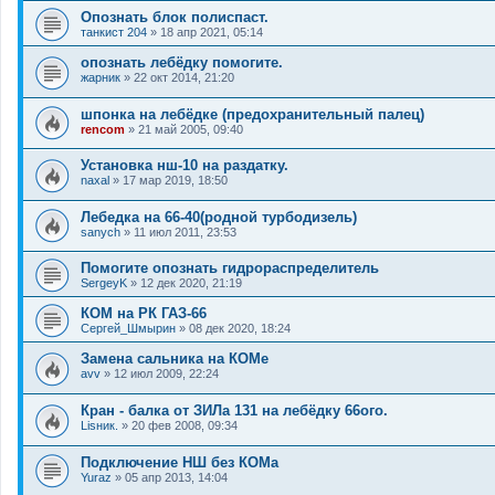
Опознать блок полиспаст.
танкист 204
»
18 апр 2021, 05:14
опознать лебёдку помогите.
жарник
»
22 окт 2014, 21:20
шпонка на лебёдке (предохранительный палец)
rencom
»
21 май 2005, 09:40
Установка нш-10 на раздатку.
naxal
»
17 мар 2019, 18:50
Лебедка на 66-40(родной турбодизель)
sanych
»
11 июл 2011, 23:53
Помогите опознать гидрораспределитель
SergeyK
»
12 дек 2020, 21:19
КОМ на РК ГАЗ-66
Сергей_Шмырин
»
08 дек 2020, 18:24
Замена сальника на КОМе
avv
»
12 июл 2009, 22:24
Кран - балка от ЗИЛа 131 на лебёдку 66ого.
Lisник.
»
20 фев 2008, 09:34
Подключение НШ без КОМа
Yuraz
»
05 апр 2013, 14:04