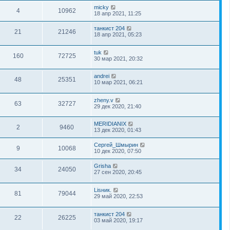
micky
4
10962
18 апр 2021, 11:25
танкист 204
21
21246
18 апр 2021, 05:23
tuk
160
72725
30 мар 2021, 20:32
andrei
48
25351
10 мар 2021, 06:21
zheny.v
63
32727
29 дек 2020, 21:40
MERIDIANIX
2
9460
13 дек 2020, 01:43
Сергей_Шмырин
9
10068
10 дек 2020, 07:50
Grisha
34
24050
27 сен 2020, 20:45
Lisник.
81
79044
29 май 2020, 22:53
танкист 204
22
26225
03 май 2020, 19:17