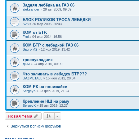
Задняя лебёдка на ГАЗ 66
aleksander
»
29 авг 2009, 09:39
БЛОК РОЛИКОВ ТРОСА ЛЕБЕДКИ
Б23
»
26 мар 2006, 20:43
КОМ от БТР.
Frol
»
04 июл 2014, 16:56
КОМ БТР с лебедкой ГАЗ 66
Sauron42
»
12 ноя 2019, 13:42
тросоукладчик
Дым
»
24 апр 2010, 00:09
Что заливать в лебедку БТР???
UAZMETALL
»
15 июл 2012, 20:34
КОМ РК на понижайке
SergeyK
»
23 фев 2019, 21:24
Крепление НШ на раму
SergeyK
»
15 авг 2019, 12:27
Новая тема
Вернуться к списку форумов