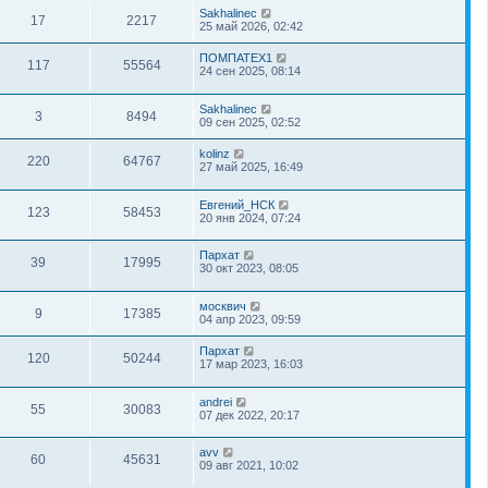
Sakhalinec
17
2217
25 май 2026, 02:42
ПОМПАТЕХ1
117
55564
24 сен 2025, 08:14
Sakhalinec
3
8494
09 сен 2025, 02:52
kolinz
220
64767
27 май 2025, 16:49
Евгений_НСК
123
58453
20 янв 2024, 07:24
Пархат
39
17995
30 окт 2023, 08:05
москвич
9
17385
04 апр 2023, 09:59
Пархат
120
50244
17 мар 2023, 16:03
andrei
55
30083
07 дек 2022, 20:17
avv
60
45631
09 авг 2021, 10:02