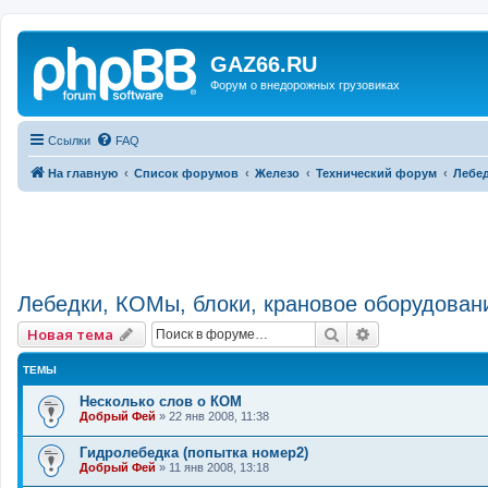
GAZ66.RU
Форум о внедорожных грузовиках
Ссылки
FAQ
На главную
Список форумов
Железо
Технический форум
Лебед
Лебедки, КОМы, блоки, крановое оборудован
Поиск
Расширенный 
Новая тема
ТЕМЫ
Несколько слов о КОМ
Добрый Фей
»
22 янв 2008, 11:38
Гидролебедка (попытка номер2)
Добрый Фей
»
11 янв 2008, 13:18