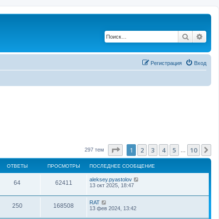
Поиск
Рас
Регистрация
Вход
Страница
1
из
10
1
2
3
4
5
10
С
297 тем
…
ОТВЕТЫ
ПРОСМОТРЫ
ПОСЛЕДНЕЕ СООБЩЕНИЕ
aleksey.pyastolov
64
62411
13 окт 2025, 18:47
RAT
250
168508
13 фев 2024, 13:42