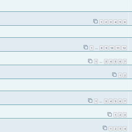
1
2
3
4
5
6
1
8
9
10
11
12
…
1
3
4
5
6
7
…
1
2
1
3
4
5
6
7
…
1
2
3
1
2
3
4