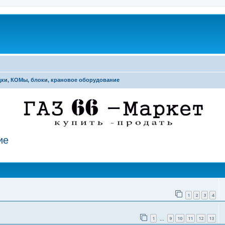
ки, КОМы, блоки, крановое оборудование
ие
поиск
1
2
3
4
1
9
10
11
12
13
…