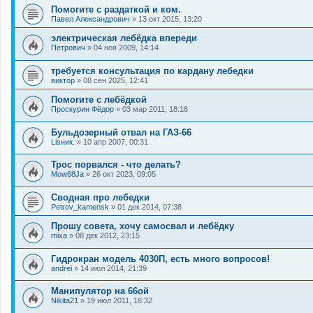
Помогите с раздаткой и ком.
Павел Александрович
»
13 окт 2015, 13:20
электрическая лебёдка впереди
Петрович
»
04 ноя 2009, 14:14
требуется консультация по кардану лебедки
виктор
»
08 сен 2025, 12:41
Помогите с лебёдкой
Проскурин Фёдор
»
03 мар 2011, 18:18
Бульдозерный отвал на ГАЗ-66
Lisник.
»
10 апр 2007, 00:31
Трос порвался - что делать?
Mow68Ja
»
26 окт 2023, 09:05
Сводная про лебедки
Petrov_kamensk
»
01 дек 2014, 07:38
Прошу совета, хочу самосвал и лебёдку
mixa
»
08 дек 2012, 23:15
Гидрокран модель 4030П, есть много вопросов!
andrei
»
14 июл 2014, 21:39
Манипулятор на 66ой
Nikita21
»
19 июл 2011, 16:32