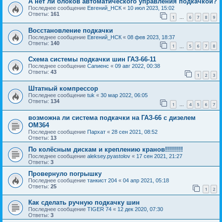
А нет ли блоков автоматического управления подкачкой?
Последнее сообщение
Евгений_НСК
«
10 июл 2023, 15:02
Ответы:
161
1
6
7
8
9
…
Восстановление подкачки
Последнее сообщение
Евгений_НСК
«
08 фев 2023, 18:37
Ответы:
140
1
5
6
7
8
…
Схема системы подкачки шин ГАЗ-66-11
Последнее сообщение
Сапиенс
«
09 авг 2022, 00:38
Ответы:
43
1
2
3
Штатный компрессор
Последнее сообщение
tuk
«
30 мар 2022, 06:05
Ответы:
134
1
4
5
6
7
…
возможна ли система подкачки на ГАЗ-66 с дизелем
ОМ364
Последнее сообщение
Пархат
«
28 сен 2021, 08:52
Ответы:
13
По колёсным дискам и креплению кранов!!!!!!!!!
Последнее сообщение
aleksey.pyastolov
«
17 сен 2021, 21:27
Ответы:
3
Провернуло погрышку
Последнее сообщение
танкист 204
«
04 апр 2021, 05:18
Ответы:
25
1
2
Как сделать ручную подкачку шин
Последнее сообщение
TIGER 74
«
12 дек 2020, 07:30
Ответы:
3