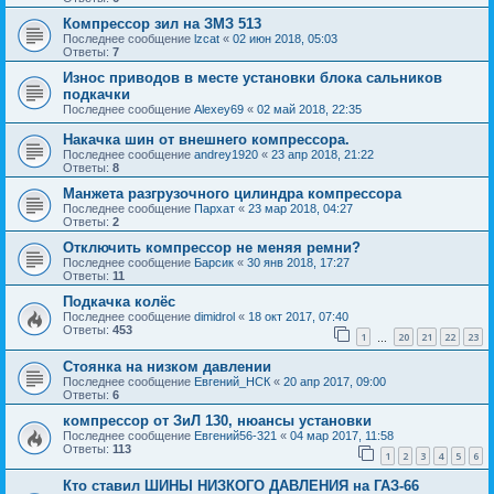
Компрессор зил на ЗМЗ 513
Последнее сообщение
lzcat
«
02 июн 2018, 05:03
Ответы:
7
Износ приводов в месте установки блока сальников
подкачки
Последнее сообщение
Alexey69
«
02 май 2018, 22:35
Накачка шин от внешнего компрессора.
Последнее сообщение
andrey1920
«
23 апр 2018, 21:22
Ответы:
8
Манжета разгрузочного цилиндра компрессора
Последнее сообщение
Пархат
«
23 мар 2018, 04:27
Ответы:
2
Отключить компрессор не меняя ремни?
Последнее сообщение
Барсик
«
30 янв 2018, 17:27
Ответы:
11
Подкачка колёс
Последнее сообщение
dimidrol
«
18 окт 2017, 07:40
Ответы:
453
1
20
21
22
23
…
Стоянка на низком давлении
Последнее сообщение
Евгений_НСК
«
20 апр 2017, 09:00
Ответы:
6
компрессор от ЗиЛ 130, нюансы установки
Последнее сообщение
Евгений56-321
«
04 мар 2017, 11:58
Ответы:
113
1
2
3
4
5
6
Кто ставил ШИНЫ НИЗКОГО ДАВЛЕНИЯ на ГАЗ-66