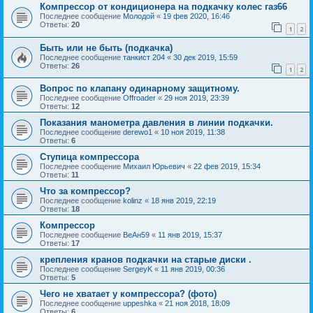
Компрессор от кондиционера на подкачку колес газ66
Последнее сообщение
Молодой
«
19 фев 2020, 16:46
Ответы:
20
1
2
Быть или не быть (подкачка)
Последнее сообщение
танкист 204
«
30 дек 2019, 15:59
Ответы:
26
1
2
Вопрос по клапану одинарному защитному.
Последнее сообщение
Offroader
«
29 ноя 2019, 23:39
Ответы:
12
Показания манометра давления в линии подкачки.
Последнее сообщение
derewo1
«
10 ноя 2019, 11:38
Ответы:
6
Ступица компрессора
Последнее сообщение
Михаил Юрьевич
«
22 фев 2019, 15:34
Ответы:
11
Что за компрессор?
Последнее сообщение
kolinz
«
18 янв 2019, 22:19
Ответы:
18
Компрессор
Последнее сообщение
ВеАн59
«
11 янв 2019, 15:37
Ответы:
17
крепления кранов подкачки на старые диски .
Последнее сообщение
SergeyK
«
11 янв 2019, 00:36
Ответы:
5
Чего не хватает у компрессора? (фото)
Последнее сообщение
uppeshka
«
21 ноя 2018, 18:09
Ответы:
6