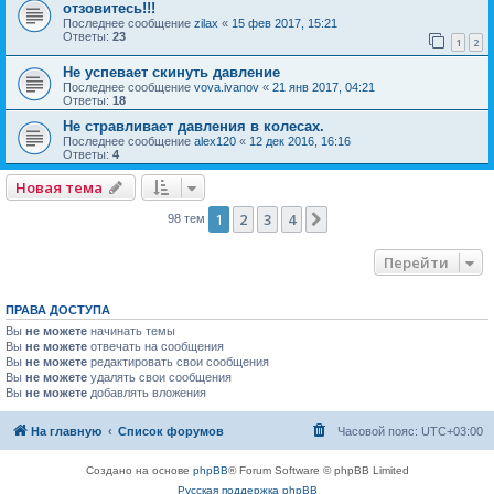
отзовитесь!!!
Последнее сообщение
zilax
«
15 фев 2017, 15:21
Ответы:
23
1
2
Не успевает скинуть давление
Последнее сообщение
vova.ivanov
«
21 янв 2017, 04:21
Ответы:
18
Не стравливает давления в колесах.
Последнее сообщение
alex120
«
12 дек 2016, 16:16
Ответы:
4
Новая тема
1
2
3
4
След.
98 тем
Перейти
ПРАВА ДОСТУПА
Вы
не можете
начинать темы
Вы
не можете
отвечать на сообщения
Вы
не можете
редактировать свои сообщения
Вы
не можете
удалять свои сообщения
Вы
не можете
добавлять вложения
На главную
Список форумов
Часовой пояс:
UTC+03:00
Создано на основе
phpBB
® Forum Software © phpBB Limited
Русская поддержка phpBB