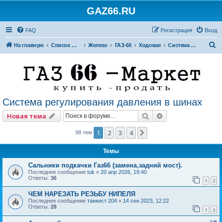
GAZ66.RU
FAQ
Регистрация
Вход
П
На главную
Список форумов
Железо
ГАЗ-66
Ходовая
Система регулирования давления в шинах
о
и
с
к
Система регулирования давления в шинах
Поиск
Расширенный по
Новая тема
1
2
3
4
След.
98 тем
Темы
Сальники подкачки Газ66 (замена,задний мост).
Последнее сообщение
tuk
«
20 апр 2026, 19:40
Ответы:
36
1
2
ЧЕМ НАРЕЗАТЬ РЕЗЬБУ НИПЕЛЯ
Последнее сообщение
танкист 204
«
14 сен 2023, 12:22
Ответы:
28
1
2