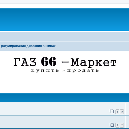
 регулирования давления в шинах
поиск
1
2
1
2