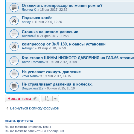
Отключить компрессор не меняя ремни?
Леонид К.
»
15 окт 2017, 22:32
Подкачка колёс
harley
»
11 янв 2006, 12:26
Стоянка на низком давлении
Анатолий
»
21 фев 2017, 21:58
компрессор от ЗиЛ 130, нюансы установки
AVenger
»
19 мар 2010, 07:59
Кто ставил ШИНЫ НИЗКОГО ДАВЛЕНИЯ на ГАЗ-66 отзовите
Anton-Romanov
»
19 ноя 2012, 00:09
Не успевает скинуть давление
vova.ivanov
»
19 янв 2017, 14:15
Не стравливает давления в колесах.
Владислав112
»
05 ноя 2015, 15:19
Новая тема
Вернуться к списку форумов
ПРАВА ДОСТУПА
Вы
не можете
начинать темы
Вы
не можете
отвечать на сообщения