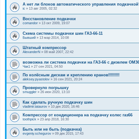
А нет ли блоков автоматического управления подкачкой
ic
»
13 авг 2005, 02:32
Восстановление подкачки
comandor
»
13 окт 2009, 19:07
Схема системы подкачки шин ГАЗ-66-11
Бывший
»
13 мар 2014, 10:08
Штатный компрессор
AlexanderN
»
08 май 2007, 22:42
возможна ли система подкачки на ГАЗ-66 с дизелем ОМ3
Чак1
»
27 сен 2021, 04:50
По колёсным дискам и креплению кранов!!!!!!!!!
aleksey.pyastolov
»
16 сен 2021, 20:24
Провернуло погрышку
smuggler
»
26 июн 2020, 13:10
Как сделать ручную подкачку шин
vladimir.tataurov
»
10 дек 2020, 16:46
Компрессор от кондиционера на подкачку колес газ66
toothpick
»
23 апр 2018, 16:30
Быть или не быть (подкачка)
evgeniy.schegurov
»
09 дек 2015, 17:43