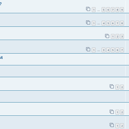
?
1
5
6
7
8
9
…
1
4
5
6
7
8
…
1
2
3
1
3
4
5
6
7
…
64
1
2
1
2
1
2