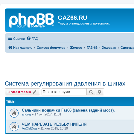
GAZ66.RU
Форум о внедорожных грузовиках
Ссылки
FAQ
На главную
Список форумов
Железо
ГАЗ-66
Ходовая
Система
Система регулирования давления в шинах
Поиск
Расширенный 
Новая тема
ТЕМЫ
Сальники подкачки Газ66 (замена,задний мост).
andrej
»
17 окт 2017, 11:31
ЧЕМ НАРЕЗАТЬ РЕЗЬБУ НИПЕЛЯ
AnOldDog
»
11 янв 2015, 13:19