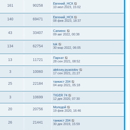
Евгений_НСК
161
90258
10 июл 2023, 15:02
Евгений_НСК
140
69471
08 фев 2023, 18:37
Сапиенс
43
33407
09 авг 2022, 00:38
tuk
134
62754
30 мар 2022, 06:05
Пархат
13
11721
28 сен 2021, 08:52
aleksey.pyastolov
3
10060
17 сен 2021, 21:27
танкист 204
25
22184
04 апр 2021, 05:18
TIGER 74
3
10699
12 дек 2020, 07:30
Молодой
20
20756
19 фев 2020, 16:46
танкист 204
26
21441
30 дек 2019, 15:59