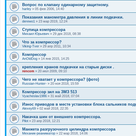
Вопрос по клапану одинарному защитному.
harley
»
05 фев 2006, 14:40
Показания манометра давления в линии подкачки.
derewo1
»
23 мар 2019, 12:24
Ступица компрессора
Михаил Юрьевич
»
29 дек 2018, 08:38
Что за компрессор?
Viking-Tver
»
29 апр 2011, 10:34
Компрессор
AnOldDog
»
14 янв 2015, 14:25
крепления кранов подкачки на старые диски .
rencom
»
20 июл 2009, 09:10
Чего не хватает у компрессора? (фото)
Russian-Hunter-
»
20 ноя 2018, 15:59
Компрессор зил на ЗМЗ 513
Vyacheslav1986
»
31 май 2018, 07:04
Износ приводов в месте установки блока сальников под
Alexey69
»
02 май 2018, 22:35
Накачка шин от внешнего компрессора.
Pilot
»
23 апр 2018, 12:21
Манжета разгрузочного цилиндра компрессора
Механик-реаниматор
»
22 мар 2018, 14:06