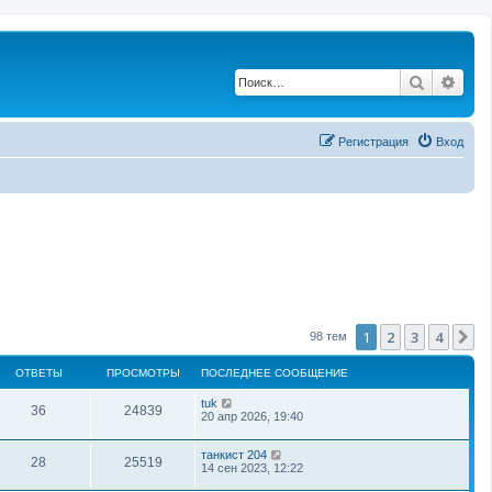
Поиск
Рас
Регистрация
Вход
1
2
3
4
С
98 тем
ОТВЕТЫ
ПРОСМОТРЫ
ПОСЛЕДНЕЕ СООБЩЕНИЕ
tuk
36
24839
20 апр 2026, 19:40
танкист 204
28
25519
14 сен 2023, 12:22