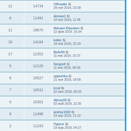
Offroader
12
14734
29 ноя 2019, 23:39
derewo1
6
11491
10 ноя 2019, 11:38
Михаил Юрьевич
11
19670
22 фев 2019, 15:34
kolinz
18
14184
18 янв 2019, 22:19
ВеАн59
17
12352
11 янв 2019, 15:37
SergeyK
5
12120
11 янв 2019, 00:36
uppeshka
6
10527
21 ноя 2018, 18:09
lzcat
7
10531
02 июн 2018, 05:03
Alexey69
0
10301
02 май 2018, 22:35
andrey1920
8
11496
23 апр 2018, 21:22
Пархат
2
11243
23 мар 2018, 04:27