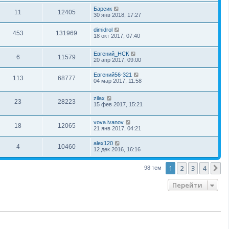
Барсик
11
12405
30 янв 2018, 17:27
dimidrol
453
131969
18 окт 2017, 07:40
Евгений_НСК
6
11579
20 апр 2017, 09:00
Евгений56-321
113
68777
04 мар 2017, 11:58
zilax
23
28223
15 фев 2017, 15:21
vova.ivanov
18
12065
21 янв 2017, 04:21
alex120
4
10460
12 дек 2016, 16:16
1
2
3
4
С
98 тем
Перейти