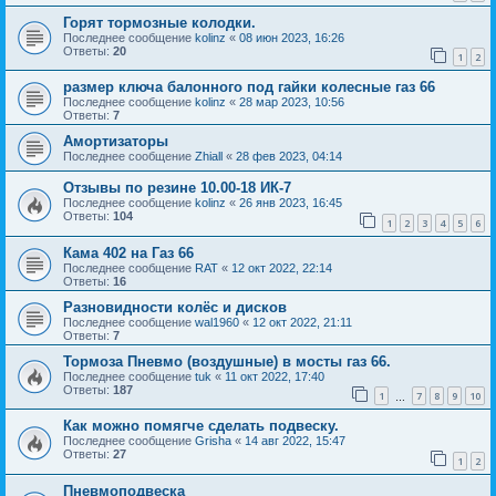
Горят тормозные колодки.
Последнее сообщение
kolinz
«
08 июн 2023, 16:26
Ответы:
20
1
2
размер ключа балонного под гайки колесные газ 66
Последнее сообщение
kolinz
«
28 мар 2023, 10:56
Ответы:
7
Амортизаторы
Последнее сообщение
Zhiall
«
28 фев 2023, 04:14
Отзывы по резине 10.00-18 ИК-7
Последнее сообщение
kolinz
«
26 янв 2023, 16:45
Ответы:
104
1
2
3
4
5
6
Кама 402 на Газ 66
Последнее сообщение
RAT
«
12 окт 2022, 22:14
Ответы:
16
Разновидности колёс и дисков
Последнее сообщение
wal1960
«
12 окт 2022, 21:11
Ответы:
7
Тормоза Пневмо (воздушные) в мосты газ 66.
Последнее сообщение
tuk
«
11 окт 2022, 17:40
Ответы:
187
1
7
8
9
10
…
Как можно помягче сделать подвеску.
Последнее сообщение
Grisha
«
14 авг 2022, 15:47
Ответы:
27
1
2
Пневмоподвеска