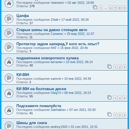
Последнее сообщение
темнокот
«
02 авг 2022, 19:06
Ответы:
178
1
6
7
8
9
…
Цапфа
Последнее сообщение
Zhiall
«
17 май 2022, 09:28
Ответы:
17
Старые шины на давно стоящем авто
Последнее сообщение
Сапиенс
«
29 мар 2022, 12:37
Ответы:
11
Протектор задом наперед.У кого есть опыт?
Последнее сообщение
RAT
«
15 фев 2022, 20:46
Ответы:
3
подшипники поворотного кулака
Последнее сообщение
виталян
«
23 янв 2022, 06:14
Ответы:
40
1
2
3
КИ-80Н
Последнее сообщение
samvel
«
10 янв 2022, 04:39
Ответы:
2
КИ 80Н на болтовые диски
Последнее сообщение
Oleg74
«
08 янв 2022, 19:23
Ответы:
55
1
2
3
Подскажите пожалуйста
Последнее сообщение
Sakhalinec
«
07 окт 2021, 03:30
Ответы:
41
1
2
3
Шины для снега
Последнее сообщение
andrey1920
«
01 сен 2021, 15:31