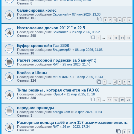
Ответы:
8
балансировка колёс
Последнее сообщение
Скромный
«
07 июн 2026, 13:38
Ответы:
101
1
2
3
4
5
6
Изготовление дисков 20" 21" и 22.5
Последнее сообщение
Sakhalinec
«
23 апр 2026, 03:52
Ответы:
298
1
12
13
14
15
…
Буфер-кронштейн Газ-3308
Последнее сообщение
Владимир54
«
06 апр 2026, 11:03
Ответы:
18
Расчет рессорной подвески за 5 минут :)
Последнее сообщение
RAT
«
25 янв 2026, 21:46
Колёса и Шины
Последнее сообщение
MERIDIANIX
«
10 апр 2025, 10:43
Ответы:
124
1
4
5
6
7
…
Типы резины , которая ставится на ГАЗ 66
Последнее сообщение
Юра04
«
11 мар 2025, 13:18
Ответы:
388
1
17
18
19
20
…
передние приводы
Последнее сообщение
serega.kam
«
08 фев 2024, 11:54
Ответы:
3
Распорные кольца газ66 и зил 157 ,взаимозаменяемость.
Последнее сообщение
RAT
«
26 окт 2023, 17:34
Ответы:
28
1
2