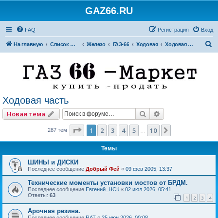
GAZ66.RU
FAQ
Регистрация
Вход
П
На главную
Список форумов
Железо
ГАЗ-66
Ходовая
Ходовая часть
о
и
с
к
Ходовая часть
Поиск
Расширенный по
Новая тема
Страница
1
из
10
1
2
3
4
5
10
След.
287 тем
…
Темы
ШИНЫ и ДИСКИ
Последнее сообщение
Добрый Фей
«
09 фев 2005, 13:37
Технические моменты установки мостов от БРДМ.
Последнее сообщение
Евгений_НСК
«
02 июл 2026, 05:41
Ответы:
63
1
2
3
4
Арочная резина.
Последнее сообщение
RAT
«
25 июн 2026, 00:08