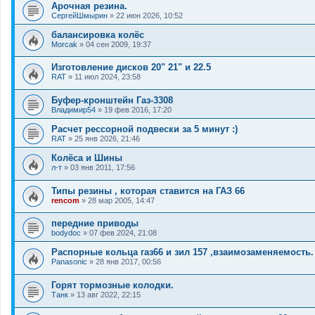
Арочная резина.
СергейШмырин
»
22 июн 2026, 10:52
балансировка колёс
Morcak
»
04 сен 2009, 19:37
Изготовление дисков 20" 21" и 22.5
RAT
»
11 июл 2024, 23:58
Буфер-кронштейн Газ-3308
Владимир54
»
19 фев 2016, 17:20
Расчет рессорной подвески за 5 минут :)
RAT
»
25 янв 2026, 21:46
Колёса и Шины
л-т
»
03 янв 2011, 17:56
Типы резины , которая ставится на ГАЗ 66
rencom
»
28 мар 2005, 14:47
передние приводы
bodydoc
»
07 фев 2024, 21:08
Распорные кольца газ66 и зил 157 ,взаимозаменяемость.
Panasonic
»
28 янв 2017, 00:56
Горят тормозные колодки.
Танк
»
13 авг 2022, 22:15