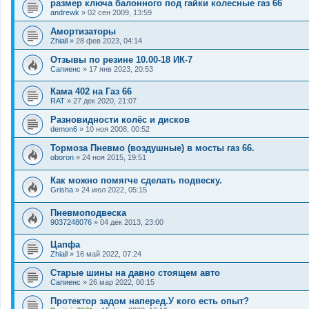
размер ключа балонного под гайки колесные газ 66
andrewk
»
02 сен 2009, 13:59
Амортизаторы
Zhiall
»
28 фев 2023, 04:14
Отзывы по резине 10.00-18 ИК-7
Сапиенс
»
17 янв 2023, 20:53
Кама 402 на Газ 66
RAT
»
27 дек 2020, 21:07
Разновидности колёс и дисков
demon6
»
10 ноя 2008, 00:52
Тормоза Пневмо (воздушные) в мосты газ 66.
oboron
»
24 ноя 2015, 19:51
Как можно помягче сделать подвеску.
Grisha
»
24 июл 2022, 05:15
Пневмоподвеска
9037248076
»
04 дек 2013, 23:00
Цапфа
Zhiall
»
16 май 2022, 07:24
Старые шины на давно стоящем авто
Сапиенс
»
26 мар 2022, 00:15
Протектор задом наперед.У кого есть опыт?