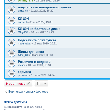
Dmitriy7171
»
15 фев 2022, 16:16
подшипники поворотного кулака
виталян
»
11 дек 2021, 18:20
КИ-80Н
samvel
»
09 янв 2022, 13:03
КИ 80Н на болтовые диски
Oleg138
»
10 сен 2017, 17:43
Подскажите пожалуйста
maksyaka
»
13 мар 2010, 20:21
Шины для снега
Allex_UI
»
30 авг 2021, 09:31
Различия в ходовой
lexser
»
01 ноя 2009, 19:34
тормоза
petsamo
»
18 июн 2021, 14:04
Новая тема
Вернуться к списку форумов
ПРАВА ДОСТУПА
Вы
не можете
начинать темы