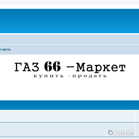
 часть
поиск
1
2
3
4