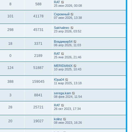
RAT
8
588
25 июн 2026, 00:08
Скромный
101
41178
07 июн 2026, 13:38
Sakhalinec
298
45731
23 апр 2026, 03:52
Владимир54
18
3371
06 апр 2026, 11:03
RAT
0
2189
25 янв 2026, 21:46
MERIDIANIX
124
51887
10 апр 2025, 10:43
Юра04
388
159045
11 мар 2025, 13:18
serega.kam
3
8841
08 фев 2024, 11:54
RAT
28
25721
26 окт 2023, 17:34
kolinz
20
19027
08 июн 2023, 16:26