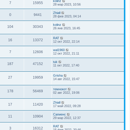
kolinz
7
15955
28 мар 2023, 10:56
Zhiall
0
9441
28 фев 2023, 04:14
kolinz
104
30343
26 янв 2023, 16:45
RAT
16
13372
12 окт 2022, 22:14
wal1960
7
12606
12 окт 2022, 21:11
tuk
187
47152
11 окт 2022, 17:40
Grisha
27
19959
14 авг 2022, 15:47
темнокот
178
56469
02 авг 2022, 19:06
Zhiall
17
11420
17 май 2022, 09:28
Сапиенс
11
10904
29 мар 2022, 12:37
RAT
3
16312
15 фев 2022, 20:46