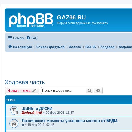
GAZ66.RU
Форум о внедорожных грузовиках
Ссылки
FAQ
На главную
Список форумов
Железо
ГАЗ-66
Ходовая
Ходовая
Ходовая часть
Поиск
Расширенный 
Новая тема
ТЕМЫ
ШИНЫ и ДИСКИ
Добрый Фей
»
09 фев 2005, 13:37
Технические моменты установки мостов от БРДМ.
ic
»
19 дек 2011, 02:45