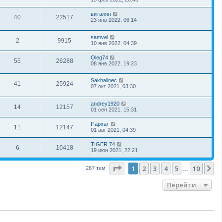
виталян
40
22517
23 янв 2022, 06:14
samvel
2
9915
10 янв 2022, 04:39
Oleg74
55
26288
08 янв 2022, 19:23
Sakhalinec
41
25924
07 окт 2021, 03:30
andrey1920
14
12157
01 сен 2021, 15:31
Пархат
11
12147
01 авг 2021, 04:39
TIGER 74
6
10418
19 июн 2021, 22:21
Страница
1
из
10
1
2
3
4
5
10
С
287 тем
…
Перейти