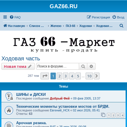
GAZ66.RU
FAQ
Регистрация
Вход
П
На главную
Список форумов
Железо
ГАЗ-66
Ходовая
Ходовая часть
о
и
с
к
Ходовая часть
Поиск
Расширенный по
Новая тема
Страница
1
из
10
1
2
3
4
5
10
След.
287 тем
…
Темы
ШИНЫ и ДИСКИ
Последнее сообщение
Добрый Фей
«
09 фев 2005, 13:37
Технические моменты установки мостов от БРДМ.
Последнее сообщение
Евгений_НСК
«
02 июл 2026, 05:41
Ответы:
63
1
2
3
4
Арочная резина.
Последнее сообщение
RAT
«
25 июн 2026, 00:08