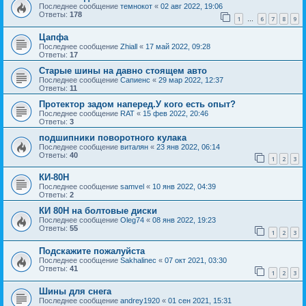
Последнее сообщение
темнокот
«
02 авг 2022, 19:06
Ответы:
178
1
6
7
8
9
…
Цапфа
Последнее сообщение
Zhiall
«
17 май 2022, 09:28
Ответы:
17
Старые шины на давно стоящем авто
Последнее сообщение
Сапиенс
«
29 мар 2022, 12:37
Ответы:
11
Протектор задом наперед.У кого есть опыт?
Последнее сообщение
RAT
«
15 фев 2022, 20:46
Ответы:
3
подшипники поворотного кулака
Последнее сообщение
виталян
«
23 янв 2022, 06:14
Ответы:
40
1
2
3
КИ-80Н
Последнее сообщение
samvel
«
10 янв 2022, 04:39
Ответы:
2
КИ 80Н на болтовые диски
Последнее сообщение
Oleg74
«
08 янв 2022, 19:23
Ответы:
55
1
2
3
Подскажите пожалуйста
Последнее сообщение
Sakhalinec
«
07 окт 2021, 03:30
Ответы:
41
1
2
3
Шины для снега
Последнее сообщение
andrey1920
«
01 сен 2021, 15:31