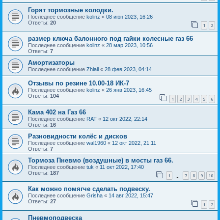
Горят тормозные колодки.
Последнее сообщение
kolinz
«
08 июн 2023, 16:26
Ответы:
20
1
2
размер ключа балонного под гайки колесные газ 66
Последнее сообщение
kolinz
«
28 мар 2023, 10:56
Ответы:
7
Амортизаторы
Последнее сообщение
Zhiall
«
28 фев 2023, 04:14
Отзывы по резине 10.00-18 ИК-7
Последнее сообщение
kolinz
«
26 янв 2023, 16:45
Ответы:
104
1
2
3
4
5
6
Кама 402 на Газ 66
Последнее сообщение
RAT
«
12 окт 2022, 22:14
Ответы:
16
Разновидности колёс и дисков
Последнее сообщение
wal1960
«
12 окт 2022, 21:11
Ответы:
7
Тормоза Пневмо (воздушные) в мосты газ 66.
Последнее сообщение
tuk
«
11 окт 2022, 17:40
Ответы:
187
1
7
8
9
10
…
Как можно помягче сделать подвеску.
Последнее сообщение
Grisha
«
14 авг 2022, 15:47
Ответы:
27
1
2
Пневмоподвеска