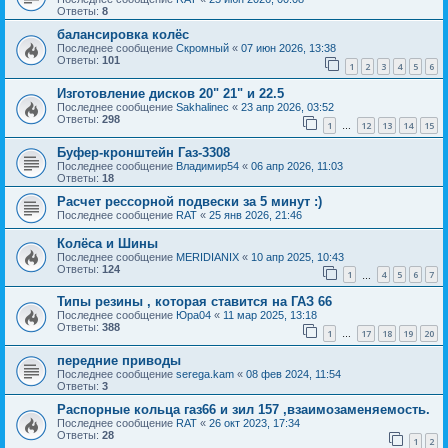
Ответы:
8
балансировка колёс
Последнее сообщение
Скромный
«
07 июн 2026, 13:38
Ответы:
101
1
2
3
4
5
6
Изготовление дисков 20" 21" и 22.5
Последнее сообщение
Sakhalinec
«
23 апр 2026, 03:52
Ответы:
298
1
12
13
14
15
…
Буфер-кронштейн Газ-3308
Последнее сообщение
Владимир54
«
06 апр 2026, 11:03
Ответы:
18
Расчет рессорной подвески за 5 минут :)
Последнее сообщение
RAT
«
25 янв 2026, 21:46
Колёса и Шины
Последнее сообщение
MERIDIANIX
«
10 апр 2025, 10:43
Ответы:
124
1
4
5
6
7
…
Типы резины , которая ставится на ГАЗ 66
Последнее сообщение
Юра04
«
11 мар 2025, 13:18
Ответы:
388
1
17
18
19
20
…
передние приводы
Последнее сообщение
serega.kam
«
08 фев 2024, 11:54
Ответы:
3
Распорные кольца газ66 и зил 157 ,взаимозаменяемость.
Последнее сообщение
RAT
«
26 окт 2023, 17:34
Ответы:
28
1
2