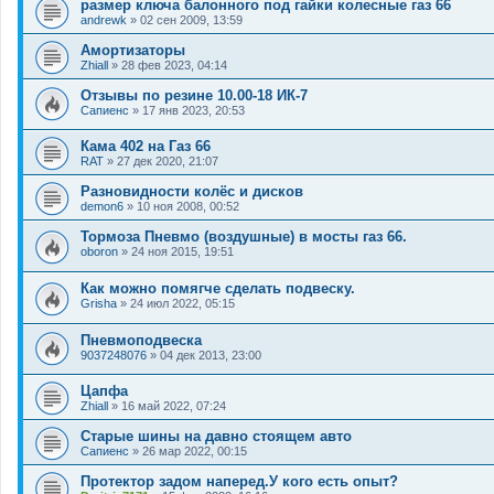
размер ключа балонного под гайки колесные газ 66
andrewk
»
02 сен 2009, 13:59
Амортизаторы
Zhiall
»
28 фев 2023, 04:14
Отзывы по резине 10.00-18 ИК-7
Сапиенс
»
17 янв 2023, 20:53
Кама 402 на Газ 66
RAT
»
27 дек 2020, 21:07
Разновидности колёс и дисков
demon6
»
10 ноя 2008, 00:52
Тормоза Пневмо (воздушные) в мосты газ 66.
oboron
»
24 ноя 2015, 19:51
Как можно помягче сделать подвеску.
Grisha
»
24 июл 2022, 05:15
Пневмоподвеска
9037248076
»
04 дек 2013, 23:00
Цапфа
Zhiall
»
16 май 2022, 07:24
Старые шины на давно стоящем авто
Сапиенс
»
26 мар 2022, 00:15
Протектор задом наперед.У кого есть опыт?