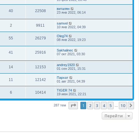
виталян
40
22508
23 янв 2022, 06:14
samvel
2
9911
10 янв 2022, 04:39
Oleg74
55
26279
08 янв 2022, 19:23
Sakhalinec
41
25916
07 окт 2021, 03:30
andrey1920
14
12153
01 сен 2021, 15:31
Пархат
11
12142
01 авг 2021, 04:39
TIGER 74
6
10414
19 июн 2021, 22:21
Страница
1
из
10
1
2
3
4
5
10
С
287 тем
…
Перейти