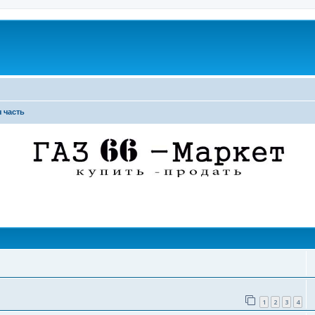
 часть
поиск
1
2
3
4