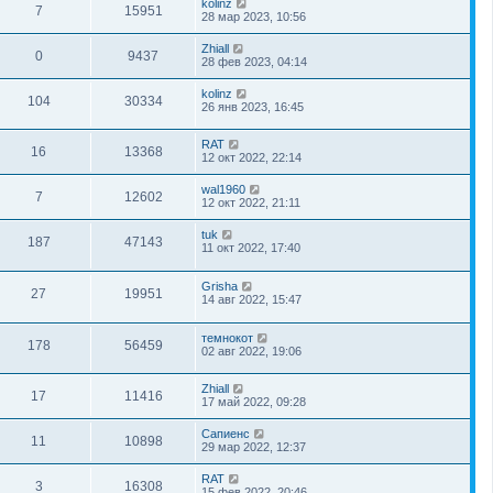
kolinz
7
15951
28 мар 2023, 10:56
Zhiall
0
9437
28 фев 2023, 04:14
kolinz
104
30334
26 янв 2023, 16:45
RAT
16
13368
12 окт 2022, 22:14
wal1960
7
12602
12 окт 2022, 21:11
tuk
187
47143
11 окт 2022, 17:40
Grisha
27
19951
14 авг 2022, 15:47
темнокот
178
56459
02 авг 2022, 19:06
Zhiall
17
11416
17 май 2022, 09:28
Сапиенс
11
10898
29 мар 2022, 12:37
RAT
3
16308
15 фев 2022, 20:46