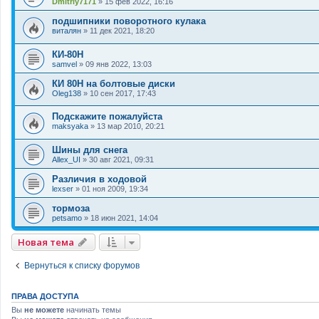
Dmitriy7171
»
15 фев 2022, 16:16
подшипники поворотного кулака
виталян
»
11 дек 2021, 18:20
КИ-80Н
samvel
»
09 янв 2022, 13:03
КИ 80Н на болтовые диски
Oleg138
»
10 сен 2017, 17:43
Подскажите пожалуйста
maksyaka
»
13 мар 2010, 20:21
Шины для снега
Allex_UI
»
30 авг 2021, 09:31
Различия в ходовой
lexser
»
01 ноя 2009, 19:34
тормоза
petsamo
»
18 июн 2021, 14:04
Новая тема
Вернуться к списку форумов
ПРАВА ДОСТУПА
Вы
не можете
начинать темы