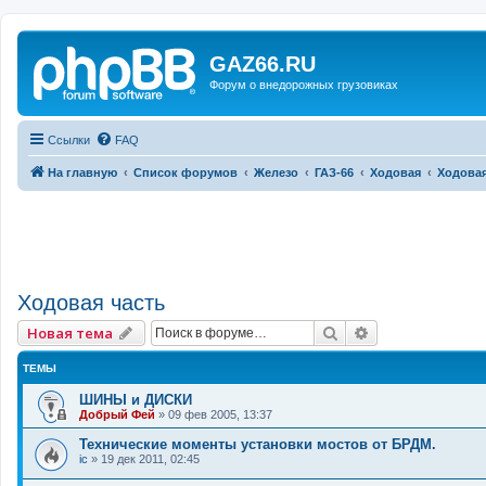
GAZ66.RU
Форум о внедорожных грузовиках
Ссылки
FAQ
На главную
Список форумов
Железо
ГАЗ-66
Ходовая
Ходовая
Ходовая часть
Поиск
Расширенный 
Новая тема
ТЕМЫ
ШИНЫ и ДИСКИ
Добрый Фей
»
09 фев 2005, 13:37
Технические моменты установки мостов от БРДМ.
ic
»
19 дек 2011, 02:45