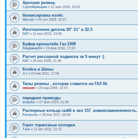
Арочная резина.
СергейШмырин
»
22 июн 2026, 10:52
балансировка колёс
Morcak
»
04 сен 2009, 19:37
Изготовление дисков 20" 21" и 22.5
RAT
»
11 июл 2024, 23:58
Буфер-кронштейн Газ-3308
Владимир54
»
19 фев 2016, 17:20
Расчет рессорной подвески за 5 минут :)
RAT
»
25 янв 2026, 21:46
Колёса и Шины
л-т
»
03 янв 2011, 17:56
Типы резины , которая ставится на ГАЗ 66
rencom
»
28 мар 2005, 14:47
передние приводы
bodydoc
»
07 фев 2024, 21:08
Распорные кольца газ66 и зил 157 ,взаимозаменяемость.
Panasonic
»
28 янв 2017, 00:56
Горят тормозные колодки.
Танк
»
13 авг 2022, 22:15