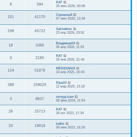
RAT
8
584
25 июн 2026, 00:08
Скромный
101
41170
07 июн 2026, 13:38
Sakhalinec
298
45722
23 апр 2026, 03:52
Владимир54
18
3366
06 апр 2026, 11:03
RAT
0
2185
25 янв 2026, 21:46
MERIDIANIX
124
51878
10 апр 2025, 10:43
Юра04
388
159029
11 мар 2025, 13:18
serega.kam
3
8837
08 фев 2024, 11:54
RAT
28
25713
26 окт 2023, 17:34
kolinz
20
19019
08 июн 2023, 16:26