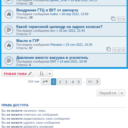
Ответы:
10
Внедрение ГТЦ и ВУТ от импорта
Последнее сообщение
kolinz
«
09 апр 2022, 13:59
Ответы:
28
1
2
Какой тормозной цилиндр на задних колесах?
Последнее сообщение
avv
«
18 окт 2021, 21:44
Ответы:
7
Масло в ГУР
Последнее сообщение
Planatan
«
23 сен 2021, 16:35
Ответы:
57
1
2
3
Давление вместо вакуума в усилитель
Последнее сообщение
RAT
«
14 июн 2021, 18:49
Ответы:
6
Новая тема
Страница
1
из
11
1
2
3
4
5
11
След.
316 тем
…
Перейти
ПРАВА ДОСТУПА
Вы
не можете
начинать темы
Вы
не можете
отвечать на сообщения
Вы
не можете
редактировать свои сообщения
Вы
не можете
удалять свои сообщения
Вы
не можете
добавлять вложения