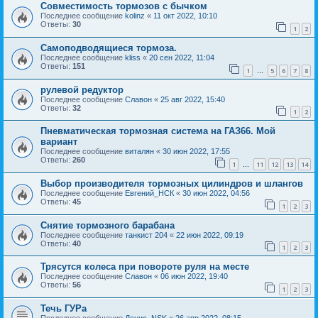
Совместимость тормозов с бычком
Последнее сообщение
kolinz
«
11 окт 2022, 10:10
Ответы:
30
1
2
Самоподводящиеся тормоза.
Последнее сообщение
kliss
«
20 сен 2022, 11:04
Ответы:
151
1
5
6
7
8
…
рулевой редуктор
Последнее сообщение
Славон
«
25 авг 2022, 15:40
Ответы:
32
1
2
Пневматическая тормозная система на ГАЗ66. Мой
вариант
Последнее сообщение
виталян
«
30 июн 2022, 17:55
Ответы:
260
1
11
12
13
14
…
Выбор производителя тормозных цилиндров и шлангов
Последнее сообщение
Евгений_НСК
«
30 июн 2022, 04:56
Ответы:
45
1
2
3
Снятие тормозного барабана
Последнее сообщение
танкист 204
«
22 июн 2022, 09:19
Ответы:
40
1
2
3
Трясутся колеса при повороте руля на месте
Последнее сообщение
Славон
«
06 июн 2022, 19:40
Ответы:
56
1
2
3
Течь ГУРа
Последнее сообщение
Денис_NSK
«
26 апр 2022, 08:15