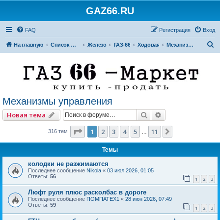
GAZ66.RU
FAQ
Регистрация
Вход
П
На главную
Список форумов
Железо
ГАЗ-66
Ходовая
Механизмы управления
о
и
с
к
Механизмы управления
Поиск
Расширенный по
Новая тема
Страница
1
из
11
1
2
3
4
5
11
След.
316 тем
…
Темы
колодки не разжимаются
Последнее сообщение
Nikola
«
03 июл 2026, 01:05
Ответы:
56
1
2
3
Люфт руля плюс расколбас в дороге
Последнее сообщение
ПОМПАТЕХ1
«
28 июн 2026, 07:49
Ответы:
59
1
2
3