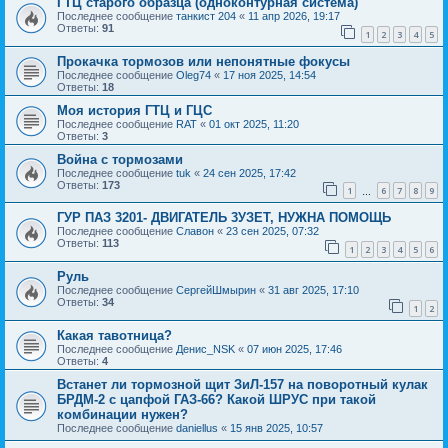
ГТЦ старого образца (одноконтурная система)
Последнее сообщение
танкист 204
«
11 апр 2026, 19:17
Ответы:
91
1
2
3
4
5
Прокачка тормозов или непонятные фокусы
Последнее сообщение
Oleg74
«
17 ноя 2025, 14:54
Ответы:
18
Моя история ГТЦ и ГЦС
Последнее сообщение
RAT
«
01 окт 2025, 11:20
Ответы:
3
Война с тормозами
Последнее сообщение
tuk
«
24 сен 2025, 17:42
Ответы:
173
1
6
7
8
9
…
ГУР ПАЗ 3201- ДВИГАТЕЛЬ 3УЗЕТ, НУЖНА ПОМОЩЬ
Последнее сообщение
Славон
«
23 сен 2025, 07:32
Ответы:
113
1
2
3
4
5
6
Руль
Последнее сообщение
СергейШмырин
«
31 авг 2025, 17:10
Ответы:
34
1
2
Какая тавотница?
Последнее сообщение
Денис_NSK
«
07 июн 2025, 17:46
Ответы:
4
Встанет ли тормозной щит ЗиЛ-157 на поворотный кулак
БРДМ-2 с цапфой ГАЗ-66? Какой ШРУС при такой
комбинации нужен?
Последнее сообщение
daniellus
«
15 янв 2025, 10:57