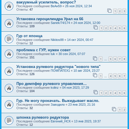
вакуумный усилитель, вопрос?
Последнее сообщение
ВеАн59
«
26 ноя 2024, 12:34
Ответы:
47
1
2
3
Установка гироцилиндра Урал на 66
Последнее сообщение
Sanek/74/174
«
24 ноя 2024, 12:00
Ответы:
109
1
2
3
4
5
6
Гур от японца
Последнее сообщение
Nikitos88
«
14 окт 2024, 00:47
Ответы:
12
проблема с ГУР, нужен совет
Последнее сообщение
tuk
«
30 сен 2024, 07:07
Ответы:
151
1
5
6
7
8
…
Установка рулевого редуктора "нового типа"
Последнее сообщение
ПОМПАТЕХ1
«
10 авг 2024, 23:27
Ответы:
126
1
4
5
6
7
…
Про демпфер рулевого управления...
Последнее сообщение
kolinz
«
04 ноя 2023, 17:29
Ответы:
104
1
2
3
4
5
6
Гур. Не могу прокачать. Выкидывает масло.
Последнее сообщение
Заводило
«
23 янв 2023, 21:16
Ответы:
32
1
2
шпонка рулевого редуктора
Последнее сообщение
Евгений_НСК
«
13 янв 2023, 19:37
Ответы:
12