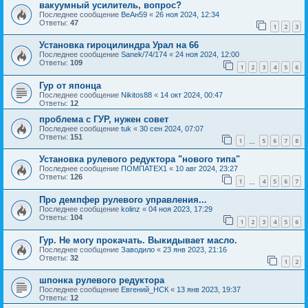
вакуумный усилитель, вопрос?
Последнее сообщение
ВеАн59
«
26 ноя 2024, 12:34
Ответы:
47
1
2
3
Установка гироцилиндра Урал на 66
Последнее сообщение
Sanek/74/174
«
24 ноя 2024, 12:00
Ответы:
109
1
2
3
4
5
6
Гур от японца
Последнее сообщение
Nikitos88
«
14 окт 2024, 00:47
Ответы:
12
проблема с ГУР, нужен совет
Последнее сообщение
tuk
«
30 сен 2024, 07:07
Ответы:
151
1
5
6
7
8
…
Установка рулевого редуктора "нового типа"
Последнее сообщение
ПОМПАТЕХ1
«
10 авг 2024, 23:27
Ответы:
126
1
4
5
6
7
…
Про демпфер рулевого управления...
Последнее сообщение
kolinz
«
04 ноя 2023, 17:29
Ответы:
104
1
2
3
4
5
6
Гур. Не могу прокачать. Выкидывает масло.
Последнее сообщение
Заводило
«
23 янв 2023, 21:16
Ответы:
32
1
2
шпонка рулевого редуктора
Последнее сообщение
Евгений_НСК
«
13 янв 2023, 19:37
Ответы:
12