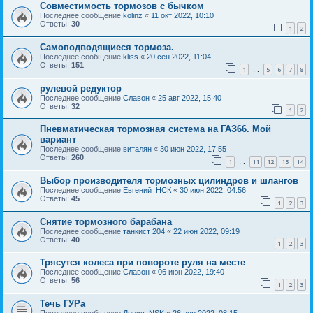
Совместимость тормозов с бычком
Последнее сообщение
kolinz
«
11 окт 2022, 10:10
Ответы:
30
1
2
Самоподводящиеся тормоза.
Последнее сообщение
kliss
«
20 сен 2022, 11:04
Ответы:
151
1
5
6
7
8
…
рулевой редуктор
Последнее сообщение
Славон
«
25 авг 2022, 15:40
Ответы:
32
1
2
Пневматическая тормозная система на ГАЗ66. Мой
вариант
Последнее сообщение
виталян
«
30 июн 2022, 17:55
Ответы:
260
1
11
12
13
14
…
Выбор производителя тормозных цилиндров и шлангов
Последнее сообщение
Евгений_НСК
«
30 июн 2022, 04:56
Ответы:
45
1
2
3
Снятие тормозного барабана
Последнее сообщение
танкист 204
«
22 июн 2022, 09:19
Ответы:
40
1
2
3
Трясутся колеса при повороте руля на месте
Последнее сообщение
Славон
«
06 июн 2022, 19:40
Ответы:
56
1
2
3
Течь ГУРа
Последнее сообщение
Денис_NSK
«
26 апр 2022, 08:15