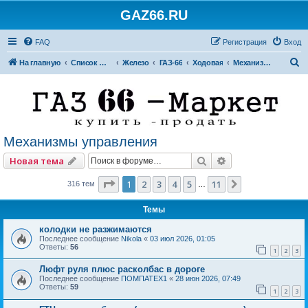
GAZ66.RU
FAQ
Регистрация
Вход
П
На главную
Список форумов
Железо
ГАЗ-66
Ходовая
Механизмы управления
о
и
с
к
Механизмы управления
Поиск
Расширенный по
Новая тема
Страница
1
из
11
1
2
3
4
5
11
След.
316 тем
…
Темы
колодки не разжимаются
Последнее сообщение
Nikola
«
03 июл 2026, 01:05
Ответы:
56
1
2
3
Люфт руля плюс расколбас в дороге
Последнее сообщение
ПОМПАТЕХ1
«
28 июн 2026, 07:49
Ответы:
59
1
2
3