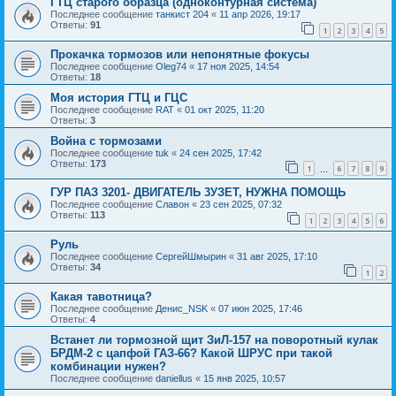
ГТЦ старого образца (одноконтурная система)
Последнее сообщение
танкист 204
«
11 апр 2026, 19:17
Ответы:
91
1
2
3
4
5
Прокачка тормозов или непонятные фокусы
Последнее сообщение
Oleg74
«
17 ноя 2025, 14:54
Ответы:
18
Моя история ГТЦ и ГЦС
Последнее сообщение
RAT
«
01 окт 2025, 11:20
Ответы:
3
Война с тормозами
Последнее сообщение
tuk
«
24 сен 2025, 17:42
Ответы:
173
1
6
7
8
9
…
ГУР ПАЗ 3201- ДВИГАТЕЛЬ 3УЗЕТ, НУЖНА ПОМОЩЬ
Последнее сообщение
Славон
«
23 сен 2025, 07:32
Ответы:
113
1
2
3
4
5
6
Руль
Последнее сообщение
СергейШмырин
«
31 авг 2025, 17:10
Ответы:
34
1
2
Какая тавотница?
Последнее сообщение
Денис_NSK
«
07 июн 2025, 17:46
Ответы:
4
Встанет ли тормозной щит ЗиЛ-157 на поворотный кулак
БРДМ-2 с цапфой ГАЗ-66? Какой ШРУС при такой
комбинации нужен?
Последнее сообщение
daniellus
«
15 янв 2025, 10:57