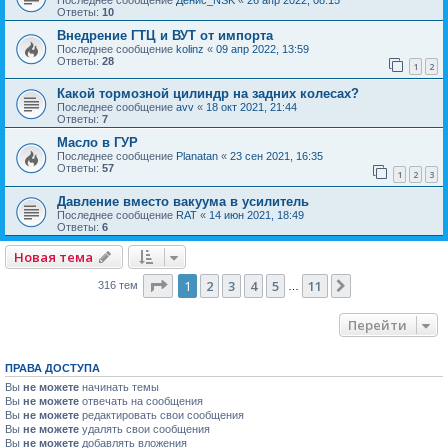
Ответы:
10
Внедрение ГТЦ и ВУТ от импорта
Последнее сообщение
kolinz
«
09 апр 2022, 13:59
Ответы:
28
1
2
Какой тормозной цилиндр на задних колесах?
Последнее сообщение
avv
«
18 окт 2021, 21:44
Ответы:
7
Масло в ГУР
Последнее сообщение
Planatan
«
23 сен 2021, 16:35
Ответы:
57
1
2
3
Давление вместо вакуума в усилитель
Последнее сообщение
RAT
«
14 июн 2021, 18:49
Ответы:
6
Новая тема
Страница
1
из
11
1
2
3
4
5
11
След.
316 тем
…
Перейти
ПРАВА ДОСТУПА
Вы
не можете
начинать темы
Вы
не можете
отвечать на сообщения
Вы
не можете
редактировать свои сообщения
Вы
не можете
удалять свои сообщения
Вы
не можете
добавлять вложения