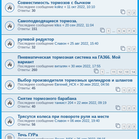
Совместимость тормозов с бычком
Последнее сообщение
kolinz
«
11 окт 2022, 10:10
Ответы:
30
1
2
Самоподводящиеся тормоза.
Последнее сообщение
kliss
«
20 сен 2022, 11:04
Ответы:
151
1
5
6
7
8
…
рулевой редуктор
Последнее сообщение
Славон
«
25 авг 2022, 15:40
Ответы:
32
1
2
Пневматическая тормозная система на ГАЗ66. Мой
вариант
Последнее сообщение
виталян
«
30 июн 2022, 17:55
Ответы:
260
1
11
12
13
14
…
Выбор производителя тормозных цилиндров и шлангов
Последнее сообщение
Евгений_НСК
«
30 июн 2022, 04:56
Ответы:
45
1
2
3
Снятие тормозного барабана
Последнее сообщение
танкист 204
«
22 июн 2022, 09:19
Ответы:
40
1
2
3
Трясутся колеса при повороте руля на месте
Последнее сообщение
Славон
«
06 июн 2022, 19:40
Ответы:
56
1
2
3
Течь ГУРа
Последнее сообщение
Денис_NSK
«
26 апр 2022, 08:15