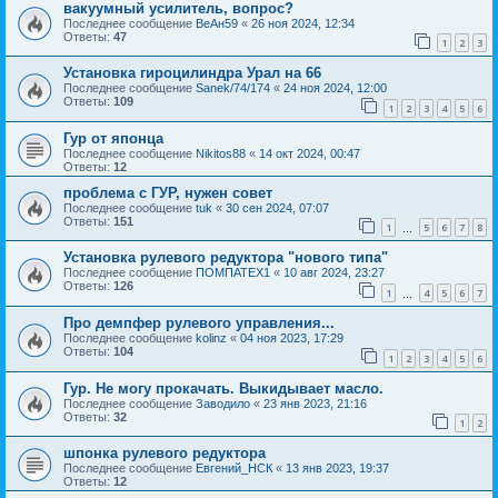
вакуумный усилитель, вопрос?
Последнее сообщение
ВеАн59
«
26 ноя 2024, 12:34
Ответы:
47
1
2
3
Установка гироцилиндра Урал на 66
Последнее сообщение
Sanek/74/174
«
24 ноя 2024, 12:00
Ответы:
109
1
2
3
4
5
6
Гур от японца
Последнее сообщение
Nikitos88
«
14 окт 2024, 00:47
Ответы:
12
проблема с ГУР, нужен совет
Последнее сообщение
tuk
«
30 сен 2024, 07:07
Ответы:
151
1
5
6
7
8
…
Установка рулевого редуктора "нового типа"
Последнее сообщение
ПОМПАТЕХ1
«
10 авг 2024, 23:27
Ответы:
126
1
4
5
6
7
…
Про демпфер рулевого управления...
Последнее сообщение
kolinz
«
04 ноя 2023, 17:29
Ответы:
104
1
2
3
4
5
6
Гур. Не могу прокачать. Выкидывает масло.
Последнее сообщение
Заводило
«
23 янв 2023, 21:16
Ответы:
32
1
2
шпонка рулевого редуктора
Последнее сообщение
Евгений_НСК
«
13 янв 2023, 19:37
Ответы:
12