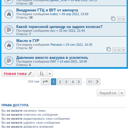
Ответы:
10
Внедрение ГТЦ и ВУТ от импорта
Последнее сообщение
kolinz
«
09 апр 2022, 13:59
Ответы:
28
1
2
Какой тормозной цилиндр на задних колесах?
Последнее сообщение
avv
«
18 окт 2021, 21:44
Ответы:
7
Масло в ГУР
Последнее сообщение
Planatan
«
23 сен 2021, 16:35
Ответы:
57
1
2
3
Давление вместо вакуума в усилитель
Последнее сообщение
RAT
«
14 июн 2021, 18:49
Ответы:
6
Новая тема
Страница
1
из
11
1
2
3
4
5
11
След.
316 тем
…
Перейти
ПРАВА ДОСТУПА
Вы
не можете
начинать темы
Вы
не можете
отвечать на сообщения
Вы
не можете
редактировать свои сообщения
Вы
не можете
удалять свои сообщения
Вы
не можете
добавлять вложения