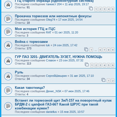
ГТЦ старого образца (одноконтурная система)
Последнее сообщение
танкист 204
«
11 апр 2026, 19:17
Ответы:
91
1
2
3
4
5
Прокачка тормозов или непонятные фокусы
Последнее сообщение
Oleg74
«
17 ноя 2025, 14:54
Ответы:
18
Моя история ГТЦ и ГЦС
Последнее сообщение
RAT
«
01 окт 2025, 11:20
Ответы:
3
Война с тормозами
Последнее сообщение
tuk
«
24 сен 2025, 17:42
Ответы:
173
1
6
7
8
9
…
ГУР ПАЗ 3201- ДВИГАТЕЛЬ 3УЗЕТ, НУЖНА ПОМОЩЬ
Последнее сообщение
Славон
«
23 сен 2025, 07:32
Ответы:
113
1
2
3
4
5
6
Руль
Последнее сообщение
СергейШмырин
«
31 авг 2025, 17:10
Ответы:
34
1
2
Какая тавотница?
Последнее сообщение
Денис_NSK
«
07 июн 2025, 17:46
Ответы:
4
Встанет ли тормозной щит ЗиЛ-157 на поворотный кулак
БРДМ-2 с цапфой ГАЗ-66? Какой ШРУС при такой
комбинации нужен?
Последнее сообщение
daniellus
«
15 янв 2025, 10:57