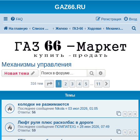
GAZ66.RU
FAQ
Регистрация
Вход
П
На главную
Список форумов
Железо
ГАЗ-66
Ходовая
Механизмы управления
о
и
с
к
Механизмы управления
Поиск
Расширенный по
Новая тема
Страница
1
из
11
1
2
3
4
5
11
След.
316 тем
…
Темы
колодки не разжимаются
Последнее сообщение
Nikola
«
03 июл 2026, 01:05
Ответы:
56
1
2
3
Люфт руля плюс расколбас в дороге
Последнее сообщение
ПОМПАТЕХ1
«
28 июн 2026, 07:49
Ответы:
59
1
2
3