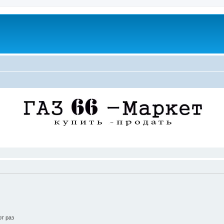
т раз