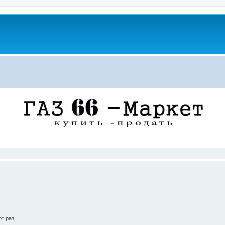
т раз