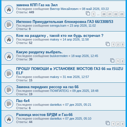
замена КПП Газ на Зил
Последнее сообщение
Виктор Михайлович
«
08 май 2026, 03:22
Ответы:
449
1
20
21
22
23
…
Ижтехно Принудительная блокировка ГАЗ 66/3308/53
Последнее сообщение
serega.kam
«
23 апр 2026, 11:02
Ответы:
9
Ком на раздатку , такой кто ни будь встречал ?
Последнее сообщение
makey
«
14 апр 2026, 11:58
Ответы:
52
1
2
3
Какую раздатку выбрать.
Последнее сообщение
buskermolen
«
18 мар 2026, 12:45
Ответы:
39
1
2
ПРОШУ ПОМОШИ в УСТАНОВКЕ МОСТОВ ГАЗ 66 на ISUZU
ELF
Последнее сообщение
makey
«
31 янв 2026, 12:57
Ответы:
15
Замена передних рессор на газ 66
Последнее сообщение
ПОМПАТЕХ1
«
09 дек 2025, 18:48
Ответы:
19
Паз 4х4
Последнее сообщение
daniellus
«
07 дек 2025, 05:21
Ответы:
6
Разница мостов БРДМ и Газ-66
Последнее сообщение
daniellus
«
07 дек 2025, 05:10
Ответы:
44
1
2
3