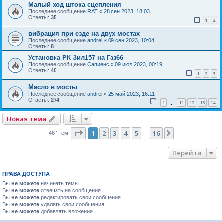
Малый ход штока сцепления
Последнее сообщение
RAT
«
28 сен 2023, 18:03
Ответы:
35
1
2
вибрация при езде на двух мостах
Последнее сообщение
andrei
«
09 сен 2023, 10:04
Ответы:
8
Установка РК Зил157 на Газ66
Последнее сообщение
Сапиенс
«
09 июл 2023, 00:19
Ответы:
40
1
2
3
Масло в мосты
Последнее сообщение
andrei
«
25 май 2023, 16:11
Ответы:
274
1
11
12
13
14
…
Новая тема
Страница
1
из
16
1
2
3
4
5
16
След.
467 тем
…
Перейти
ПРАВА ДОСТУПА
Вы
не можете
начинать темы
Вы
не можете
отвечать на сообщения
Вы
не можете
редактировать свои сообщения
Вы
не можете
удалять свои сообщения
Вы
не можете
добавлять вложения