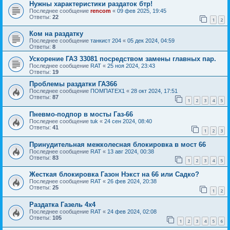
Нужны характеристики раздаток бтр!
Последнее сообщение
rencom
«
09 фев 2025, 19:45
Ответы:
22
1
2
Ком на раздатку
Последнее сообщение
танкист 204
«
05 дек 2024, 04:59
Ответы:
8
Ускорение ГАЗ 33081 посредством замены главных пар.
Последнее сообщение
RAT
«
25 ноя 2024, 23:43
Ответы:
19
Проблемы раздатки ГАЗ66
Последнее сообщение
ПОМПАТЕХ1
«
28 окт 2024, 17:51
Ответы:
87
1
2
3
4
5
Пневмо-подпор в мосты Газ-66
Последнее сообщение
tuk
«
24 сен 2024, 08:40
Ответы:
41
1
2
3
Принудительная межколесная блокировка в мост 66
Последнее сообщение
RAT
«
13 авг 2024, 00:38
Ответы:
83
1
2
3
4
5
Жесткая блокировка Газон Нэкст на 66 или Садко?
Последнее сообщение
RAT
«
26 фев 2024, 20:38
Ответы:
25
1
2
Раздатка Газель 4х4
Последнее сообщение
RAT
«
24 фев 2024, 02:08
Ответы:
105
1
2
3
4
5
6