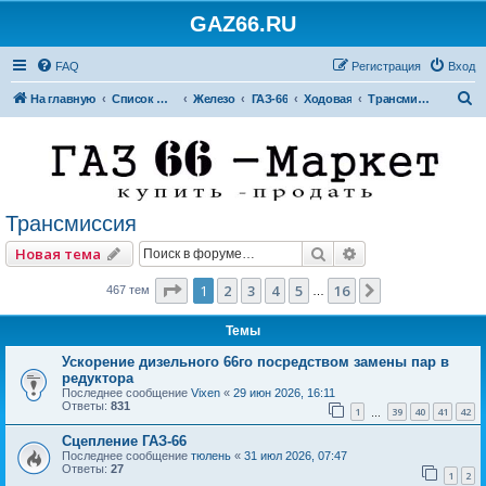
GAZ66.RU
FAQ
Регистрация
Вход
П
На главную
Список форумов
Железо
ГАЗ-66
Ходовая
Трансмиссия
о
и
с
к
Трансмиссия
Поиск
Расширенный по
Новая тема
Страница
1
из
16
1
2
3
4
5
16
След.
467 тем
…
Темы
Ускорение дизельного 66го посредством замены пар в
редуктора
Последнее сообщение
Vixen
«
29 июн 2026, 16:11
Ответы:
831
1
39
40
41
42
…
Сцепление ГАЗ-66
Последнее сообщение
тюлень
«
31 июл 2026, 07:47
Ответы:
27
1
2