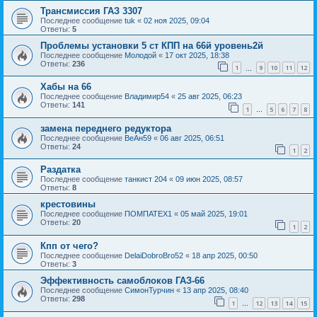
Трансмиссия ГАЗ 3307
Последнее сообщение
tuk
«
02 ноя 2025, 09:04
Ответы:
5
Проблемы установки 5 ст КПП на 66й уровень2й
Последнее сообщение
Молодой
«
17 окт 2025, 18:38
Ответы:
236
1
9
10
11
12
…
Хабы на 66
Последнее сообщение
Владимир54
«
25 авг 2025, 06:23
Ответы:
141
1
5
6
7
8
…
замена переднего редуктора
Последнее сообщение
ВеАн59
«
06 авг 2025, 06:51
Ответы:
24
1
2
Раздатка
Последнее сообщение
танкист 204
«
09 июн 2025, 08:57
Ответы:
8
крестовины
Последнее сообщение
ПОМПАТЕХ1
«
05 май 2025, 19:01
Ответы:
20
1
2
Кпп от чего?
Последнее сообщение
DelaiDobroBro52
«
18 апр 2025, 00:50
Ответы:
3
Эффективность самоблоков ГАЗ-66
Последнее сообщение
СимонТурчин
«
13 апр 2025, 08:40
Ответы:
298
1
12
13
14
15
…