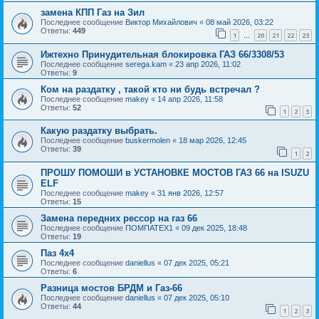
замена КПП Газ на Зил
Последнее сообщение
Виктор Михайлович
«
08 май 2026, 03:22
Ответы:
449
1
20
21
22
23
…
Ижтехно Принудительная блокировка ГАЗ 66/3308/53
Последнее сообщение
serega.kam
«
23 апр 2026, 11:02
Ответы:
9
Ком на раздатку , такой кто ни будь встречал ?
Последнее сообщение
makey
«
14 апр 2026, 11:58
Ответы:
52
1
2
3
Какую раздатку выбрать.
Последнее сообщение
buskermolen
«
18 мар 2026, 12:45
Ответы:
39
1
2
ПРОШУ ПОМОШИ в УСТАНОВКЕ МОСТОВ ГАЗ 66 на ISUZU
ELF
Последнее сообщение
makey
«
31 янв 2026, 12:57
Ответы:
15
Замена передних рессор на газ 66
Последнее сообщение
ПОМПАТЕХ1
«
09 дек 2025, 18:48
Ответы:
19
Паз 4х4
Последнее сообщение
daniellus
«
07 дек 2025, 05:21
Ответы:
6
Разница мостов БРДМ и Газ-66
Последнее сообщение
daniellus
«
07 дек 2025, 05:10
Ответы:
44
1
2
3