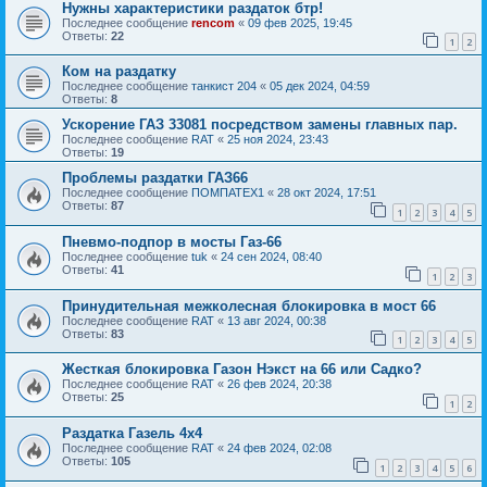
Нужны характеристики раздаток бтр!
Последнее сообщение
rencom
«
09 фев 2025, 19:45
Ответы:
22
1
2
Ком на раздатку
Последнее сообщение
танкист 204
«
05 дек 2024, 04:59
Ответы:
8
Ускорение ГАЗ 33081 посредством замены главных пар.
Последнее сообщение
RAT
«
25 ноя 2024, 23:43
Ответы:
19
Проблемы раздатки ГАЗ66
Последнее сообщение
ПОМПАТЕХ1
«
28 окт 2024, 17:51
Ответы:
87
1
2
3
4
5
Пневмо-подпор в мосты Газ-66
Последнее сообщение
tuk
«
24 сен 2024, 08:40
Ответы:
41
1
2
3
Принудительная межколесная блокировка в мост 66
Последнее сообщение
RAT
«
13 авг 2024, 00:38
Ответы:
83
1
2
3
4
5
Жесткая блокировка Газон Нэкст на 66 или Садко?
Последнее сообщение
RAT
«
26 фев 2024, 20:38
Ответы:
25
1
2
Раздатка Газель 4х4
Последнее сообщение
RAT
«
24 фев 2024, 02:08
Ответы:
105
1
2
3
4
5
6