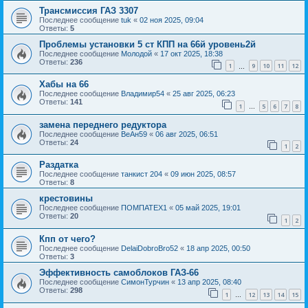
Трансмиссия ГАЗ 3307
Последнее сообщение
tuk
«
02 ноя 2025, 09:04
Ответы:
5
Проблемы установки 5 ст КПП на 66й уровень2й
Последнее сообщение
Молодой
«
17 окт 2025, 18:38
Ответы:
236
1
9
10
11
12
…
Хабы на 66
Последнее сообщение
Владимир54
«
25 авг 2025, 06:23
Ответы:
141
1
5
6
7
8
…
замена переднего редуктора
Последнее сообщение
ВеАн59
«
06 авг 2025, 06:51
Ответы:
24
1
2
Раздатка
Последнее сообщение
танкист 204
«
09 июн 2025, 08:57
Ответы:
8
крестовины
Последнее сообщение
ПОМПАТЕХ1
«
05 май 2025, 19:01
Ответы:
20
1
2
Кпп от чего?
Последнее сообщение
DelaiDobroBro52
«
18 апр 2025, 00:50
Ответы:
3
Эффективность самоблоков ГАЗ-66
Последнее сообщение
СимонТурчин
«
13 апр 2025, 08:40
Ответы:
298
1
12
13
14
15
…