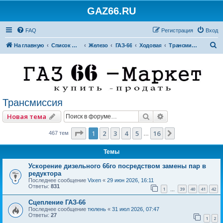
GAZ66.RU
FAQ
Регистрация
Вход
П
На главную
Список форумов
Железо
ГАЗ-66
Ходовая
Трансмиссия
о
и
с
к
Трансмиссия
Поиск
Расширенный по
Новая тема
Страница
1
из
16
1
2
3
4
5
16
След.
467 тем
…
Темы
Ускорение дизельного 66го посредством замены пар в
редуктора
Последнее сообщение
Vixen
«
29 июн 2026, 16:11
Ответы:
831
1
39
40
41
42
…
Сцепление ГАЗ-66
Последнее сообщение
тюлень
«
31 июл 2026, 07:47
Ответы:
27
1
2