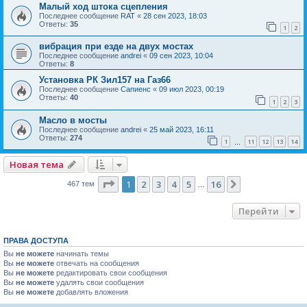
Малый ход штока сцепления
Последнее сообщение
RAT
«
28 сен 2023, 18:03
Ответы:
35
1
2
вибрация при езде на двух мостах
Последнее сообщение
andrei
«
09 сен 2023, 10:04
Ответы:
8
Установка РК Зил157 на Газ66
Последнее сообщение
Сапиенс
«
09 июл 2023, 00:19
Ответы:
40
1
2
3
Масло в мосты
Последнее сообщение
andrei
«
25 май 2023, 16:11
Ответы:
274
1
11
12
13
14
…
Новая тема
Страница
1
из
16
1
2
3
4
5
16
След.
467 тем
…
Перейти
ПРАВА ДОСТУПА
Вы
не можете
начинать темы
Вы
не можете
отвечать на сообщения
Вы
не можете
редактировать свои сообщения
Вы
не можете
удалять свои сообщения
Вы
не можете
добавлять вложения