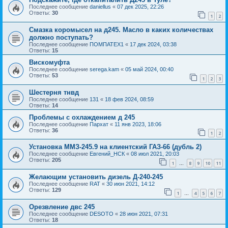
Последнее сообщение
daniellus
«
07 дек 2025, 22:26
Ответы:
30
1
2
Смазка коромысел на д245. Масло в каких количествах
должно поступать?
Последнее сообщение
ПОМПАТЕХ1
«
17 дек 2024, 03:38
Ответы:
15
Вискомуфта
Последнее сообщение
serega.kam
«
05 май 2024, 00:40
Ответы:
53
1
2
3
Шестерня тнвд
Последнее сообщение
131
«
18 фев 2024, 08:59
Ответы:
14
Проблемы с охлаждением д 245
Последнее сообщение
Пархат
«
11 янв 2023, 18:06
Ответы:
36
1
2
Установка ММЗ-245.9 на клиентский ГАЗ-66 (дубль 2)
Последнее сообщение
Евгений_НСК
«
08 июл 2021, 20:03
Ответы:
205
1
8
9
10
11
…
Желающим установить дизель Д-240-245
Последнее сообщение
RAT
«
30 июн 2021, 14:12
Ответы:
129
1
4
5
6
7
…
Орезвление двс 245
Последнее сообщение
DESOTO
«
28 июн 2021, 07:31
Ответы:
18