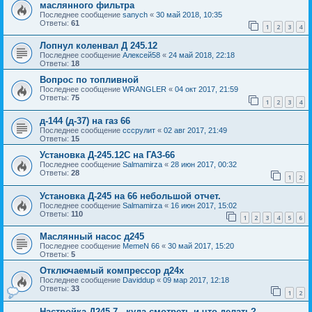
маслянного фильтра
Последнее сообщение
sanych
«
30 май 2018, 10:35
Ответы:
61
1
2
3
4
Лопнул коленвал Д 245.12
Последнее сообщение
Алексей58
«
24 май 2018, 22:18
Ответы:
18
Вопрос по топливной
Последнее сообщение
WRANGLER
«
04 окт 2017, 21:59
Ответы:
75
1
2
3
4
д-144 (д-37) на газ 66
Последнее сообщение
сссрулит
«
02 авг 2017, 21:49
Ответы:
15
Установка Д-245.12С на ГАЗ-66
Последнее сообщение
Salmamirza
«
28 июн 2017, 00:32
Ответы:
28
1
2
Установка Д-245 на 66 небольшой отчет.
Последнее сообщение
Salmamirza
«
16 июн 2017, 15:02
Ответы:
110
1
2
3
4
5
6
Маслянный насос д245
Последнее сообщение
MemeN 66
«
30 май 2017, 15:20
Ответы:
5
Отключаемый компрессор д24х
Последнее сообщение
Daviddup
«
09 мар 2017, 12:18
Ответы:
33
1
2
Настройка Д245.7 - куда смотреть и что делать?