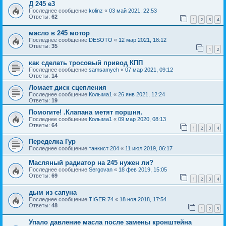
Д 245 е3
Последнее сообщение
kolinz
«
03 май 2021, 22:53
Ответы:
62
1
2
3
4
масло в 245 мотор
Последнее сообщение
DESOTO
«
12 мар 2021, 18:12
Ответы:
35
1
2
как сделать тросовый привод КПП
Последнее сообщение
samsamych
«
07 мар 2021, 09:12
Ответы:
14
Ломает диск сцепления
Последнее сообщение
Колыма1
«
26 янв 2021, 12:24
Ответы:
19
Помогите! .Клапана метят поршня.
Последнее сообщение
Колыма1
«
09 мар 2020, 08:13
Ответы:
64
1
2
3
4
Переделка Гур
Последнее сообщение
танкист 204
«
11 июл 2019, 06:17
Масляный радиатор на 245 нужен ли?
Последнее сообщение
Sergovan
«
18 фев 2019, 15:05
Ответы:
69
1
2
3
4
дым из сапуна
Последнее сообщение
TIGER 74
«
18 ноя 2018, 17:54
Ответы:
48
1
2
3
Упало давление масла после замены кронштейна