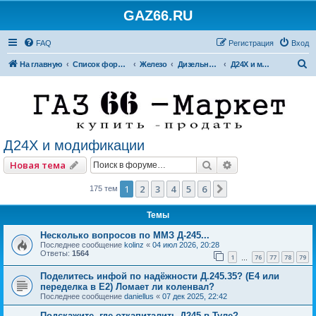
GAZ66.RU
FAQ
Регистрация
Вход
П
На главную
Список форумов
Железо
Дизельные двигатели
Д24Х и модификации
о
и
с
к
Д24Х и модификации
Поиск
Расширенный по
Новая тема
1
2
3
4
5
6
След.
175 тем
Темы
Несколько вопросов по ММЗ Д-245...
Последнее сообщение
kolinz
«
04 июл 2026, 20:28
Ответы:
1564
1
76
77
78
79
…
Поделитесь инфой по надёжности Д.245.35? (Е4 или
переделка в Е2) Ломает ли коленвал?
Последнее сообщение
daniellus
«
07 дек 2025, 22:42
Подскажите, где откапиталить Д245 в Туле?