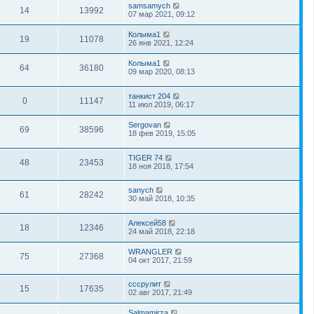
samsamych
14
13992
07 мар 2021, 09:12
Колыма1
19
11078
26 янв 2021, 12:24
Колыма1
64
36180
09 мар 2020, 08:13
танкист 204
0
11147
11 июл 2019, 06:17
Sergovan
69
38596
18 фев 2019, 15:05
TIGER 74
48
23453
18 ноя 2018, 17:54
sanych
61
28242
30 май 2018, 10:35
Алексей58
18
12346
24 май 2018, 22:18
WRANGLER
75
27368
04 окт 2017, 21:59
сссрулит
15
17635
02 авг 2017, 21:49
Salmamirza