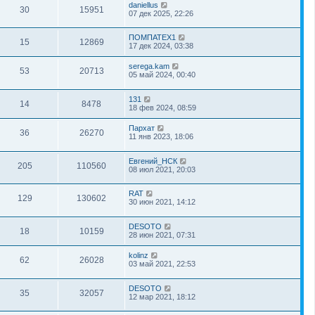
daniellus
30
15951
07 дек 2025, 22:26
ПОМПАТЕХ1
15
12869
17 дек 2024, 03:38
serega.kam
53
20713
05 май 2024, 00:40
131
14
8478
18 фев 2024, 08:59
Пархат
36
26270
11 янв 2023, 18:06
Евгений_НСК
205
110560
08 июл 2021, 20:03
RAT
129
130602
30 июн 2021, 14:12
DESOTO
18
10159
28 июн 2021, 07:31
kolinz
62
26028
03 май 2021, 22:53
DESOTO
35
32057
12 мар 2021, 18:12