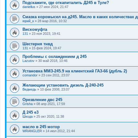
Подскажите, где откапиталить Д245 в Туле?
daniellus
»
27 июн 2024, 21:47
Смазка коромысел на д245. Масло в каких количествах 
юрий_к
»
28 мар 2016, 10:32
Вискомуфта
131
»
23 ноя 2023, 19:41
Шестерня тнвд
131
»
15 фев 2024, 19:47
Проблемы с охлаждением д 245
Lazutov
»
30 май 2018, 10:46
Установка ММЗ-245.9 на клиентский ГАЗ-66 (дубль 2)
comandor
»
23 сен 2011, 23:07
Желающим установить дизель Д-240-245
Ведмедь
»
10 фев 2008, 23:07
Орезвление двс 245
Grisha
»
08 апр 2021, 17:59
Д 245 е3
Шкода
»
25 окт 2020, 11:38
масло в 245 мотор
WRANGLER
»
14 июл 2012, 21:44