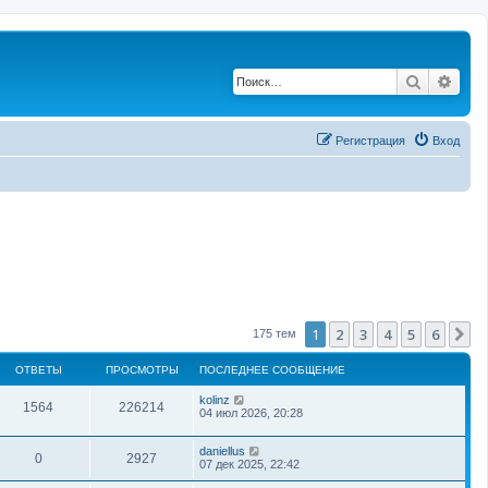
Поиск
Рас
Регистрация
Вход
1
2
3
4
5
6
С
175 тем
ОТВЕТЫ
ПРОСМОТРЫ
ПОСЛЕДНЕЕ СООБЩЕНИЕ
kolinz
1564
226214
04 июл 2026, 20:28
daniellus
0
2927
07 дек 2025, 22:42