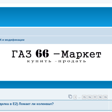
Х и модификации
поиск
1
75
76
77
78
79
…
делка в Е2) Ломает ли коленвал?