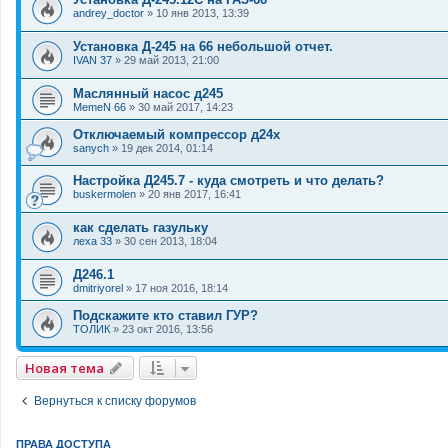
andrey_doctor
»
10 янв 2013, 13:39
Установка Д-245 на 66 небольшой отчет.
IVAN 37
»
29 май 2013, 21:00
Маслянный насос д245
MemeN 66
»
30 май 2017, 14:23
Отключаемый компрессор д24х
sanych
»
19 дек 2014, 01:14
Настройка Д245.7 - куда смотреть и что делать?
buskermolen
»
20 янв 2017, 16:41
как сделать газульку
леха 33
»
30 сен 2013, 18:04
Д246.1
dmitriyorel
»
17 ноя 2016, 18:14
Подскажите кто ставил ГУР?
ТОЛИК
»
23 окт 2016, 13:56
Новая тема
Вернуться к списку форумов
ПРАВА ДОСТУПА