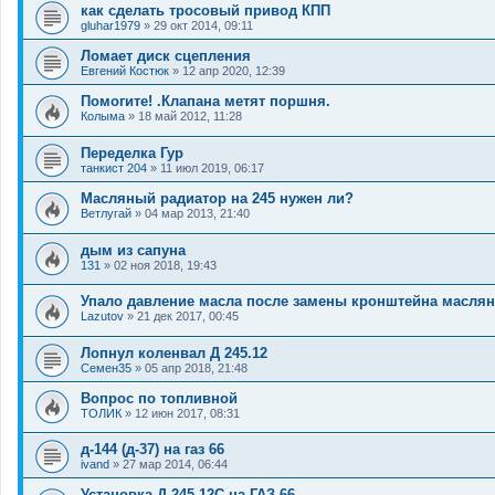
как сделать тросовый привод КПП
gluhar1979
»
29 окт 2014, 09:11
Ломает диск сцепления
Евгений Костюк
»
12 апр 2020, 12:39
Помогите! .Клапана метят поршня.
Колыма
»
18 май 2012, 11:28
Переделка Гур
танкист 204
»
11 июл 2019, 06:17
Масляный радиатор на 245 нужен ли?
Ветлугай
»
04 мар 2013, 21:40
дым из сапуна
131
»
02 ноя 2018, 19:43
Упало давление масла после замены кронштейна маслян
Lazutov
»
21 дек 2017, 00:45
Лопнул коленвал Д 245.12
Семен35
»
05 апр 2018, 21:48
Вопрос по топливной
ТОЛИК
»
12 июн 2017, 08:31
д-144 (д-37) на газ 66
ivand
»
27 мар 2014, 06:44
Установка Д-245.12С на ГАЗ-66