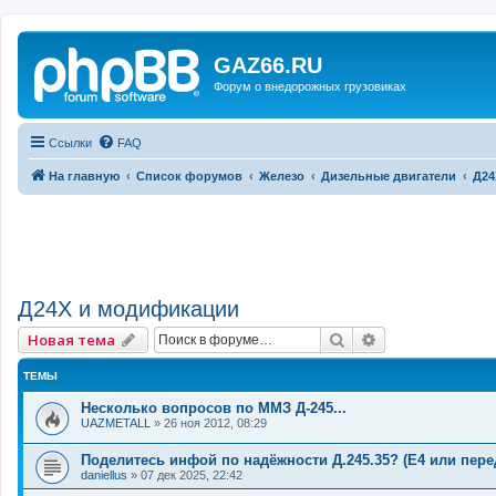
GAZ66.RU
Форум о внедорожных грузовиках
Ссылки
FAQ
На главную
Список форумов
Железо
Дизельные двигатели
Д24
Д24Х и модификации
Поиск
Расширенный 
Новая тема
ТЕМЫ
Несколько вопросов по ММЗ Д-245...
UAZMETALL
»
26 ноя 2012, 08:29
Поделитесь инфой по надёжности Д.245.35? (Е4 или пере
daniellus
»
07 дек 2025, 22:42