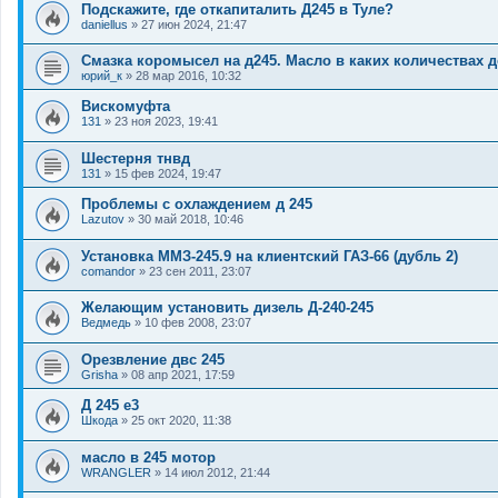
Подскажите, где откапиталить Д245 в Туле?
daniellus
»
27 июн 2024, 21:47
Смазка коромысел на д245. Масло в каких количествах 
юрий_к
»
28 мар 2016, 10:32
Вискомуфта
131
»
23 ноя 2023, 19:41
Шестерня тнвд
131
»
15 фев 2024, 19:47
Проблемы с охлаждением д 245
Lazutov
»
30 май 2018, 10:46
Установка ММЗ-245.9 на клиентский ГАЗ-66 (дубль 2)
comandor
»
23 сен 2011, 23:07
Желающим установить дизель Д-240-245
Ведмедь
»
10 фев 2008, 23:07
Орезвление двс 245
Grisha
»
08 апр 2021, 17:59
Д 245 е3
Шкода
»
25 окт 2020, 11:38
масло в 245 мотор
WRANGLER
»
14 июл 2012, 21:44