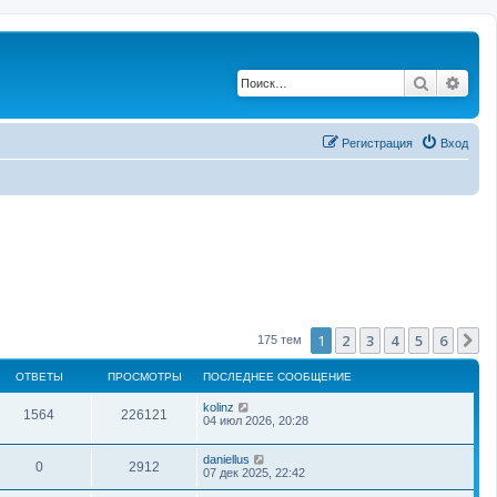
Поиск
Рас
Регистрация
Вход
1
2
3
4
5
6
С
175 тем
ОТВЕТЫ
ПРОСМОТРЫ
ПОСЛЕДНЕЕ СООБЩЕНИЕ
kolinz
1564
226121
04 июл 2026, 20:28
daniellus
0
2912
07 дек 2025, 22:42