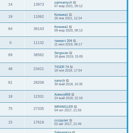
samsamych
14
13973
07 мар 2021, 09:12
Колыма1
19
11062
26 янв 2021, 12:24
Колыма1
64
36143
09 мар 2020, 08:13
танкист 204
0
11132
11 июл 2019, 06:17
Sergovan
69
38562
18 фев 2019, 15:05
TIGER 74
48
23421
18 ноя 2018, 17:54
sanych
61
28208
30 май 2018, 10:35
Алексей58
18
12331
24 май 2018, 22:18
WRANGLER
75
27335
04 окт 2017, 21:59
сссрулит
15
17619
02 авг 2017, 21:49
Salmamirza