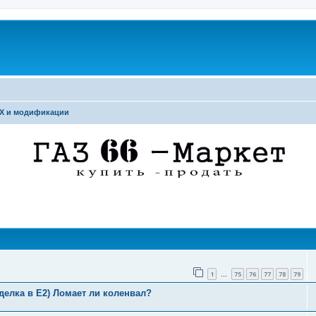
Х и модификации
поиск
1
75
76
77
78
79
…
делка в Е2) Ломает ли коленвал?