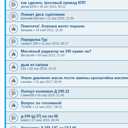
как сделать тросовый привод КПП
gluhar1979
»
29 окт 2014, 09:11
Ломает диск сцепления
Евгений Костюк
»
12 апр 2020, 12:39
Помогите! .Клапана метят поршня.
Колыма
»
18 май 2012, 11:28
Переделка Гур
танкист 204
»
11 июл 2019, 06:17
Масляный радиатор на 245 нужен ли?
Ветлугай
»
04 мар 2013, 21:40
дым из сапуна
131
»
02 ноя 2018, 19:43
Упало давление масла после замены кронштейна маслян
Lazutov
»
21 дек 2017, 00:45
Лопнул коленвал Д 245.12
Семен35
»
05 апр 2018, 21:48
Вопрос по топливной
ТОЛИК
»
12 июн 2017, 08:31
д-144 (д-37) на газ 66
ivand
»
27 мар 2014, 06:44
Установка Д-245.12С на ГАЗ-66