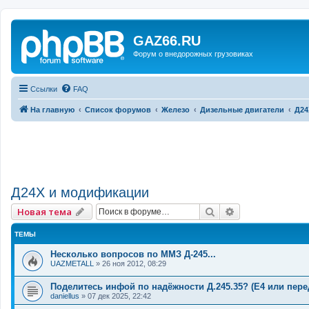
GAZ66.RU
Форум о внедорожных грузовиках
Ссылки
FAQ
На главную
Список форумов
Железо
Дизельные двигатели
Д24
Д24Х и модификации
Поиск
Расширенный 
Новая тема
ТЕМЫ
Несколько вопросов по ММЗ Д-245...
UAZMETALL
»
26 ноя 2012, 08:29
Поделитесь инфой по надёжности Д.245.35? (Е4 или пере
daniellus
»
07 дек 2025, 22:42