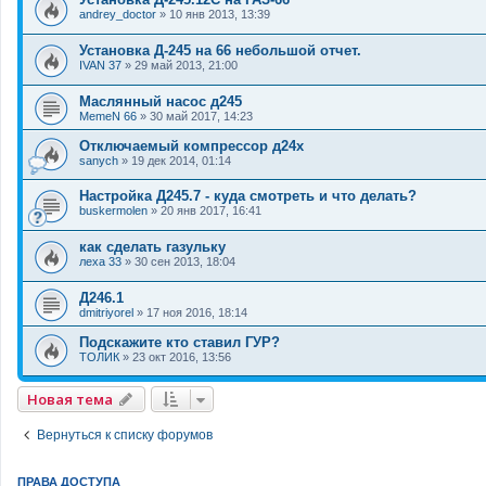
andrey_doctor
»
10 янв 2013, 13:39
Установка Д-245 на 66 небольшой отчет.
IVAN 37
»
29 май 2013, 21:00
Маслянный насос д245
MemeN 66
»
30 май 2017, 14:23
Отключаемый компрессор д24х
sanych
»
19 дек 2014, 01:14
Настройка Д245.7 - куда смотреть и что делать?
buskermolen
»
20 янв 2017, 16:41
как сделать газульку
леха 33
»
30 сен 2013, 18:04
Д246.1
dmitriyorel
»
17 ноя 2016, 18:14
Подскажите кто ставил ГУР?
ТОЛИК
»
23 окт 2016, 13:56
Новая тема
Вернуться к списку форумов
ПРАВА ДОСТУПА