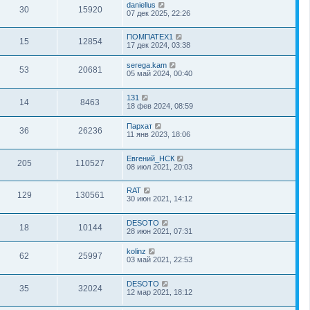
daniellus
30
15920
07 дек 2025, 22:26
ПОМПАТЕХ1
15
12854
17 дек 2024, 03:38
serega.kam
53
20681
05 май 2024, 00:40
131
14
8463
18 фев 2024, 08:59
Пархат
36
26236
11 янв 2023, 18:06
Евгений_НСК
205
110527
08 июл 2021, 20:03
RAT
129
130561
30 июн 2021, 14:12
DESOTO
18
10144
28 июн 2021, 07:31
kolinz
62
25997
03 май 2021, 22:53
DESOTO
35
32024
12 мар 2021, 18:12