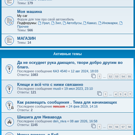
Темы:
179
Моя машина
My car
Форум для тем про свой автомобиль
Подфорумы:
Урал
,
Зил
,
Автобусы
,
Камаз
,
Иномарки
,
Прочее
Темы:
566
МАГАЗИН
Темы:
14
Активные темы
Да не оскудеет рука дающего, твори добро другим во
благо.
Последнее сообщение
КАЗ 4540
«
12 авг 2024, 18:03
Ответы:
1083
1
52
53
54
55
…
Клещи и всё что с ними связанно
Последнее сообщение
musli
«
19 июл 2023, 23:10
Ответы:
121
1
4
5
6
7
…
Как размещать сообщения . Тема для начинающих
Последнее сообщение
rencom
«
24 фев 2019, 14:16
Ответы:
2
Шишига для Нивавода
Последнее сообщение
den_niva
«
08 авг 2026, 16:58
Ответы:
1145
1
55
56
57
58
…
Нужна помощь в Екб.