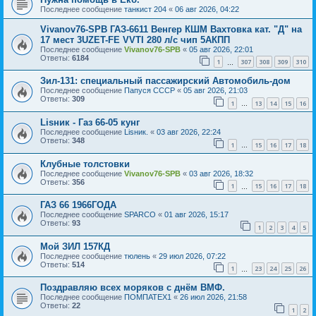
Последнее сообщение
танкист 204
«
06 авг 2026, 04:22
Vivanov76-SPB ГАЗ-6611 Венгер КШМ Вахтовка кат. "Д" на
17 мест 3UZET-FE VVTI 280 л/с чип 5АКПП
Последнее сообщение
Vivanov76-SPB
«
05 авг 2026, 22:01
Ответы:
6184
1
307
308
309
310
…
Зил-131: специальный пассажирский Автомобиль-дом
Последнее сообщение
Папуся СССР
«
05 авг 2026, 21:03
Ответы:
309
1
13
14
15
16
…
Lisник - Газ 66-05 кунг
Последнее сообщение
Lisник.
«
03 авг 2026, 22:24
Ответы:
348
1
15
16
17
18
…
Клубные толстовки
Последнее сообщение
Vivanov76-SPB
«
03 авг 2026, 18:32
Ответы:
356
1
15
16
17
18
…
ГАЗ 66 1966ГОДА
Последнее сообщение
SPARCO
«
01 авг 2026, 15:17
Ответы:
93
1
2
3
4
5
Мой ЗИЛ 157КД
Последнее сообщение
тюлень
«
29 июл 2026, 07:22
Ответы:
514
1
23
24
25
26
…
Поздравляю всех моряков с днём ВМФ.
Последнее сообщение
ПОМПАТЕХ1
«
26 июл 2026, 21:58
Ответы:
22
1
2