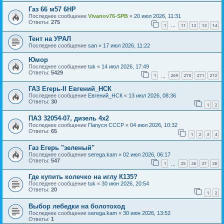
Газ 66 м57 6HP
Последнее сообщение
Vivanov76-SPB
«
20 июл 2026, 11:31
Ответы:
275
1
11
12
13
14
…
Тент на УРАЛ
Последнее сообщение
san
«
17 июл 2026, 11:22
Юмор
Последнее сообщение
tuk
«
14 июл 2026, 17:49
Ответы:
5429
1
269
270
271
272
…
ГАЗ Егерь-II Евгений_НСК
Последнее сообщение
Евгений_НСК
«
13 июл 2026, 08:36
Ответы:
30
1
2
ПАЗ 32054-07, дизель 4х2
Последнее сообщение
Папуся СССР
«
04 июл 2026, 10:32
Ответы:
65
1
2
3
4
Газ Егерь "зеленый"
Последнее сообщение
serega.kam
«
02 июл 2026, 06:17
Ответы:
547
1
25
26
27
28
…
Где купить колечко на иглу К135?
Последнее сообщение
tuk
«
30 июн 2026, 20:54
Ответы:
20
1
2
Выбор лебедки на болотоход
Последнее сообщение
serega.kam
«
30 июн 2026, 13:52
Ответы:
1