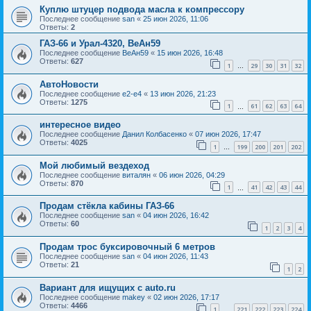
Куплю штуцер подвода масла к компрессору
Последнее сообщение
san
«
25 июн 2026, 11:06
Ответы:
2
ГАЗ-66 и Урал-4320, ВеАн59
Последнее сообщение
ВеАн59
«
15 июн 2026, 16:48
Ответы:
627
1
29
30
31
32
…
АвтоНовости
Последнее сообщение
e2-e4
«
13 июн 2026, 21:23
Ответы:
1275
1
61
62
63
64
…
интересное видео
Последнее сообщение
Данил Колбасенко
«
07 июн 2026, 17:47
Ответы:
4025
1
199
200
201
202
…
Мой любимый вездеход
Последнее сообщение
виталян
«
06 июн 2026, 04:29
Ответы:
870
1
41
42
43
44
…
Продам стёкла кабины ГАЗ-66
Последнее сообщение
san
«
04 июн 2026, 16:42
Ответы:
60
1
2
3
4
Продам трос буксировочный 6 метров
Последнее сообщение
san
«
04 июн 2026, 11:43
Ответы:
21
1
2
Вариант для ищущих с auto.ru
Последнее сообщение
makey
«
02 июн 2026, 17:17
Ответы:
4466
1
221
222
223
224
…