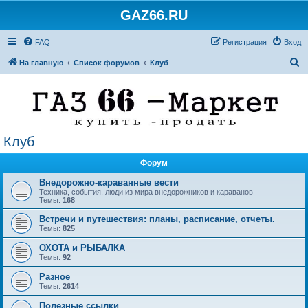
GAZ66.RU
FAQ
Регистрация
Вход
П
На главную
Список форумов
Клуб
о
и
с
к
Клуб
Форум
Внедорожно-караванные вести
Техника, события, люди из мира внедорожников и караванов
Темы:
168
Встречи и путешествия: планы, расписание, отчеты.
Темы:
825
ОХОТА и РЫБАЛКА
Темы:
92
Разное
Темы:
2614
Полезные ссылки