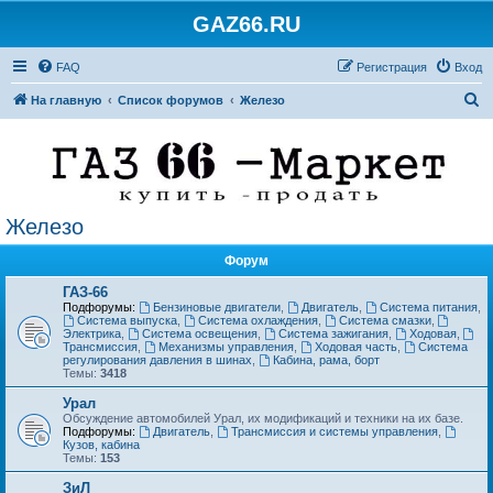
GAZ66.RU
FAQ
Регистрация
Вход
П
На главную
Список форумов
Железо
о
и
с
к
Железо
Форум
ГАЗ-66
Подфорумы:
Бензиновые двигатели
,
Двигатель
,
Система питания
,
Система выпуска
,
Система охлаждения
,
Система смазки
,
Электрика
,
Система освещения
,
Система зажигания
,
Ходовая
,
Трансмиссия
,
Механизмы управления
,
Ходовая часть
,
Система
регулирования давления в шинах
,
Кабина, рама, борт
Темы:
3418
Урал
Обсуждение автомобилей Урал, их модификаций и техники на их базе.
Подфорумы:
Двигатель
,
Трансмиссия и системы управления
,
Кузов, кабина
Темы:
153
ЗиЛ