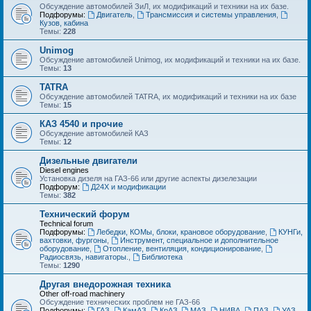
Обсуждение автомобилей ЗиЛ, их модификаций и техники на их базе.
Подфорумы:
Двигатель
,
Трансмиссия и системы управления
,
Кузов, кабина
Темы:
228
Unimog
Обсуждение автомобилей Unimog, их модификаций и техники на их базе.
Темы:
13
TATRA
Обсуждение автомобилей TATRA, их модификаций и техники на их базе
Темы:
15
КАЗ 4540 и прочие
Обсуждение автомобилей КАЗ
Темы:
12
Дизельные двигатели
Diesel engines
Установка дизеля на ГАЗ-66 или другие аспекты дизелезации
Подфорум:
Д24Х и модификации
Темы:
382
Технический форум
Technical forum
Подфорумы:
Лебедки, КОМы, блоки, крановое оборудование
,
КУНГи,
вахтовки, фургоны
,
Инструмент, специальное и дополнительное
оборудование
,
Отопление, вентиляция, кондиционирование
,
Радиосвязь, навигаторы.
,
Библиотека
Темы:
1290
Другая внедорожная техника
Other off-road machinery
Обсуждение технических проблем не ГАЗ-66
Подфорумы:
ГАЗ
,
КамАЗ
,
КрАЗ
,
МАЗ
,
НИВА
,
ПАЗ
,
УАЗ
,