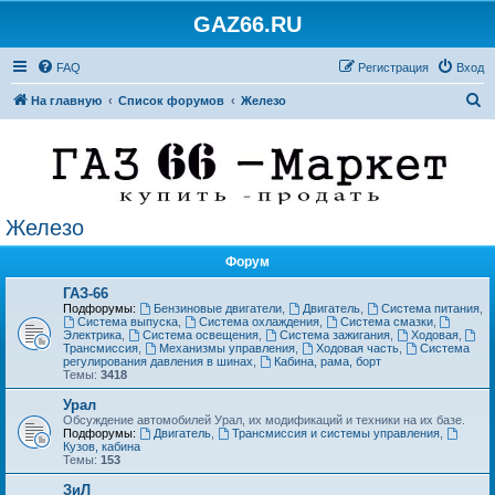
GAZ66.RU
FAQ
Регистрация
Вход
П
На главную
Список форумов
Железо
о
и
с
к
Железо
Форум
ГАЗ-66
Подфорумы:
Бензиновые двигатели
,
Двигатель
,
Система питания
,
Система выпуска
,
Система охлаждения
,
Система смазки
,
Электрика
,
Система освещения
,
Система зажигания
,
Ходовая
,
Трансмиссия
,
Механизмы управления
,
Ходовая часть
,
Система
регулирования давления в шинах
,
Кабина, рама, борт
Темы:
3418
Урал
Обсуждение автомобилей Урал, их модификаций и техники на их базе.
Подфорумы:
Двигатель
,
Трансмиссия и системы управления
,
Кузов, кабина
Темы:
153
ЗиЛ