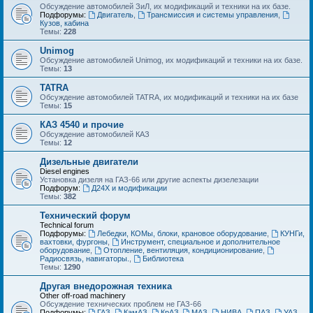
Обсуждение автомобилей ЗиЛ, их модификаций и техники на их базе.
Подфорумы:
Двигатель
,
Трансмиссия и системы управления
,
Кузов, кабина
Темы:
228
Unimog
Обсуждение автомобилей Unimog, их модификаций и техники на их базе.
Темы:
13
TATRA
Обсуждение автомобилей TATRA, их модификаций и техники на их базе
Темы:
15
КАЗ 4540 и прочие
Обсуждение автомобилей КАЗ
Темы:
12
Дизельные двигатели
Diesel engines
Установка дизеля на ГАЗ-66 или другие аспекты дизелезации
Подфорум:
Д24Х и модификации
Темы:
382
Технический форум
Technical forum
Подфорумы:
Лебедки, КОМы, блоки, крановое оборудование
,
КУНГи,
вахтовки, фургоны
,
Инструмент, специальное и дополнительное
оборудование
,
Отопление, вентиляция, кондиционирование
,
Радиосвязь, навигаторы.
,
Библиотека
Темы:
1290
Другая внедорожная техника
Other off-road machinery
Обсуждение технических проблем не ГАЗ-66
Подфорумы:
ГАЗ
,
КамАЗ
,
КрАЗ
,
МАЗ
,
НИВА
,
ПАЗ
,
УАЗ
,