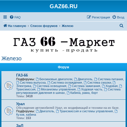
GAZ66.RU
FAQ
Регистрация
Вход
П
На главную
Список форумов
Железо
о
и
с
к
Железо
Форум
ГАЗ-66
Подфорумы:
Бензиновые двигатели
,
Двигатель
,
Система питания
,
Система выпуска
,
Система охлаждения
,
Система смазки
,
Электрика
,
Система освещения
,
Система зажигания
,
Ходовая
,
Трансмиссия
,
Механизмы управления
,
Ходовая часть
,
Система
регулирования давления в шинах
,
Кабина, рама, борт
Темы:
3418
Урал
Обсуждение автомобилей Урал, их модификаций и техники на их базе.
Подфорумы:
Двигатель
,
Трансмиссия и системы управления
,
Кузов, кабина
Темы:
153
ЗиЛ