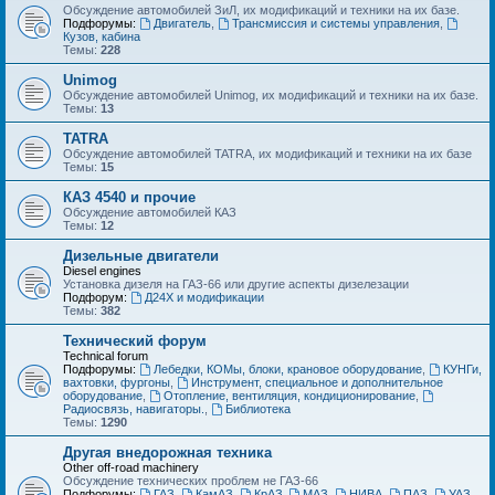
Обсуждение автомобилей ЗиЛ, их модификаций и техники на их базе.
Подфорумы:
Двигатель
,
Трансмиссия и системы управления
,
Кузов, кабина
Темы:
228
Unimog
Обсуждение автомобилей Unimog, их модификаций и техники на их базе.
Темы:
13
TATRA
Обсуждение автомобилей TATRA, их модификаций и техники на их базе
Темы:
15
КАЗ 4540 и прочие
Обсуждение автомобилей КАЗ
Темы:
12
Дизельные двигатели
Diesel engines
Установка дизеля на ГАЗ-66 или другие аспекты дизелезации
Подфорум:
Д24Х и модификации
Темы:
382
Технический форум
Technical forum
Подфорумы:
Лебедки, КОМы, блоки, крановое оборудование
,
КУНГи,
вахтовки, фургоны
,
Инструмент, специальное и дополнительное
оборудование
,
Отопление, вентиляция, кондиционирование
,
Радиосвязь, навигаторы.
,
Библиотека
Темы:
1290
Другая внедорожная техника
Other off-road machinery
Обсуждение технических проблем не ГАЗ-66
Подфорумы:
ГАЗ
,
КамАЗ
,
КрАЗ
,
МАЗ
,
НИВА
,
ПАЗ
,
УАЗ
,