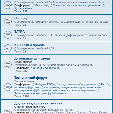
Обсуждение автомобилей ЗиЛ, их модификаций и техники на их базе.
Подфорумы:
Двигатель
,
Трансмиссия и системы управления
,
Кузов, кабина
Темы:
228
Unimog
Обсуждение автомобилей Unimog, их модификаций и техники на их базе.
Темы:
13
TATRA
Обсуждение автомобилей TATRA, их модификаций и техники на их базе
Темы:
15
КАЗ 4540 и прочие
Обсуждение автомобилей КАЗ
Темы:
12
Дизельные двигатели
Diesel engines
Установка дизеля на ГАЗ-66 или другие аспекты дизелезации
Подфорум:
Д24Х и модификации
Темы:
382
Технический форум
Technical forum
Подфорумы:
Лебедки, КОМы, блоки, крановое оборудование
,
КУНГи,
вахтовки, фургоны
,
Инструмент, специальное и дополнительное
оборудование
,
Отопление, вентиляция, кондиционирование
,
Радиосвязь, навигаторы.
,
Библиотека
Темы:
1290
Другая внедорожная техника
Other off-road machinery
Обсуждение технических проблем не ГАЗ-66
Подфорумы:
ГАЗ
,
КамАЗ
,
КрАЗ
,
МАЗ
,
НИВА
,
ПАЗ
,
УАЗ
,