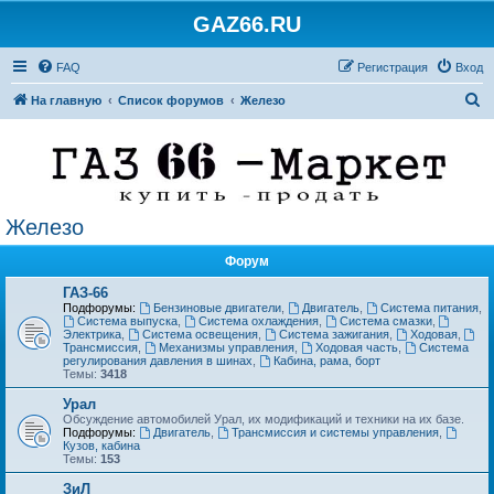
GAZ66.RU
FAQ
Регистрация
Вход
П
На главную
Список форумов
Железо
о
и
с
к
Железо
Форум
ГАЗ-66
Подфорумы:
Бензиновые двигатели
,
Двигатель
,
Система питания
,
Система выпуска
,
Система охлаждения
,
Система смазки
,
Электрика
,
Система освещения
,
Система зажигания
,
Ходовая
,
Трансмиссия
,
Механизмы управления
,
Ходовая часть
,
Система
регулирования давления в шинах
,
Кабина, рама, борт
Темы:
3418
Урал
Обсуждение автомобилей Урал, их модификаций и техники на их базе.
Подфорумы:
Двигатель
,
Трансмиссия и системы управления
,
Кузов, кабина
Темы:
153
ЗиЛ