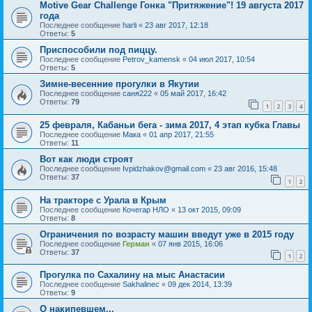
Motive Gear Challenge Гонка "Притяжение"! 19 августа 2017
года
Последнее сообщение
harli
«
23 авг 2017, 12:18
Ответы:
5
Приспособили под пиццу.
Последнее сообщение
Petrov_kamensk
«
04 июл 2017, 10:54
Ответы:
5
Зимне-весенние прогулки в Якутии
Последнее сообщение
саня222
«
05 май 2017, 16:42
Ответы:
79
1
2
3
4
25 февраля, Кабаньи бега - зима 2017, 4 этап кубка Главы
Последнее сообщение
Мака
«
01 апр 2017, 21:55
Ответы:
11
Вот как люди строят
Последнее сообщение
Ivpidzhakov@gmail.com
«
23 авг 2016, 15:48
Ответы:
37
1
2
На тракторе с Урала в Крым
Последнее сообщение
Кочегар НЛО
«
13 окт 2015, 09:09
Ответы:
8
Ограничения по возрасту машин введут уже в 2015 году
Последнее сообщение
Герман
«
07 янв 2015, 16:06
Ответы:
37
1
2
Прогулка по Сахалину на мыс Анастасии
Последнее сообщение
Sakhalinec
«
09 дек 2014, 13:39
Ответы:
9
О накипевшем...