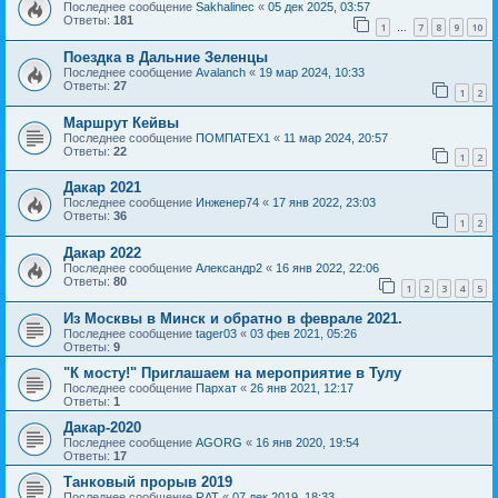
Последнее сообщение
Sakhalinec
«
05 дек 2025, 03:57
Ответы:
181
1
7
8
9
10
…
Поездка в Дальние Зеленцы
Последнее сообщение
Avalanch
«
19 мар 2024, 10:33
Ответы:
27
1
2
Маршрут Кейвы
Последнее сообщение
ПОМПАТЕХ1
«
11 мар 2024, 20:57
Ответы:
22
1
2
Дакар 2021
Последнее сообщение
Инженер74
«
17 янв 2022, 23:03
Ответы:
36
1
2
Дакар 2022
Последнее сообщение
Александр2
«
16 янв 2022, 22:06
Ответы:
80
1
2
3
4
5
Из Москвы в Минск и обратно в феврале 2021.
Последнее сообщение
tager03
«
03 фев 2021, 05:26
Ответы:
9
"К мосту!" Приглашаем на мероприятие в Тулу
Последнее сообщение
Пархат
«
26 янв 2021, 12:17
Ответы:
1
Дакар-2020
Последнее сообщение
AGORG
«
16 янв 2020, 19:54
Ответы:
17
Танковый прорыв 2019
Последнее сообщение
RAT
«
07 дек 2019, 18:33