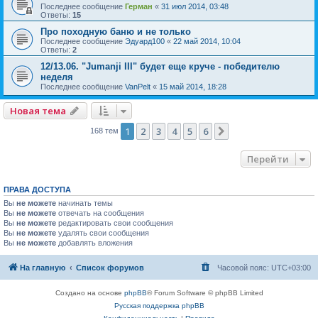
Последнее сообщение
Герман
«
31 июл 2014, 03:48
Ответы:
15
Про походную баню и не только
Последнее сообщение
Эдуард100
«
22 май 2014, 10:04
Ответы:
2
12/13.06. "Jumanji III" будет еще круче - победителю
неделя
Последнее сообщение
VanPelt
«
15 май 2014, 18:28
Новая тема
1
2
3
4
5
6
След.
168 тем
Перейти
ПРАВА ДОСТУПА
Вы
не можете
начинать темы
Вы
не можете
отвечать на сообщения
Вы
не можете
редактировать свои сообщения
Вы
не можете
удалять свои сообщения
Вы
не можете
добавлять вложения
На главную
Список форумов
Часовой пояс:
UTC+03:00
Создано на основе
phpBB
® Forum Software © phpBB Limited
Русская поддержка phpBB