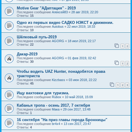
Motive Gear "AДаптация" - 2019
Последнее сообщение
Алексей83
«
28 авг 2019, 22:20
Ответы:
15
Одно из первых видео САДКО НЭКСТ в движении.
Последнее сообщение
Autobus
«
22 июл 2019, 18:33
Ответы:
10
Шёлковый путь-2019
Последнее сообщение
AGORG
«
18 июл 2019, 22:17
Ответы:
22
1
2
Дакар-2019
Последнее сообщение
AGORG
«
01 фев 2019, 02:42
Ответы:
30
1
2
Чтобы водить UAZ Hunter, понадобятся права
тракториста
Последнее сообщение
Kizzbass
«
03 июн 2018, 22:22
Ответы:
45
1
2
3
Ищу вахтовки для туризма.
Последнее сообщение
Rubox
«
10 май 2018, 15:09
Кабанья тропа - осень 2017, 7 октября
Последнее сообщение
Мака
«
29 сен 2017, 13:48
Ответы:
1
16 сентября "На приз главы города Бронницы"
Последнее сообщение
br4x4
«
13 сен 2017, 23:47
Ответы:
4