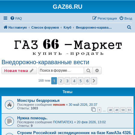
GAZ66.RU
FAQ
Регистрация
Вход
П
На главную
Список форумов
Клуб
Внедорожно-караванные вести
о
и
с
к
Внедорожно-караванные вести
Поиск
Расширенный по
Новая тема
1
2
3
4
5
6
След.
168 тем
Темы
Монстры бездорожья
Последнее сообщение
rencom
«
30 май 2026, 20:37
Ответы:
1003
1
48
49
50
51
…
Нужна помощь.
Последнее сообщение
ПОМПАТЕХ1
«
20 фев 2026, 13:02
Ответы:
9
Строим Российский экспедиционник на базе КамАЗа 4326.