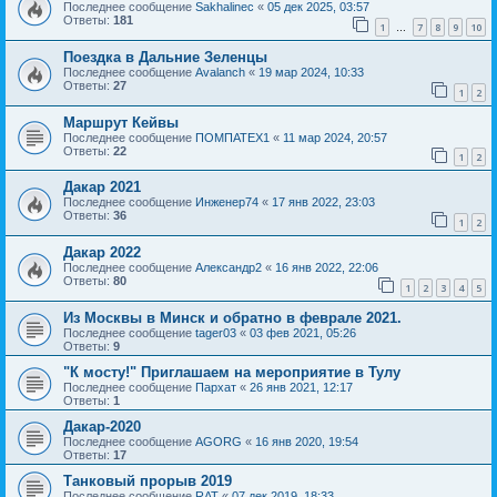
Последнее сообщение
Sakhalinec
«
05 дек 2025, 03:57
Ответы:
181
1
7
8
9
10
…
Поездка в Дальние Зеленцы
Последнее сообщение
Avalanch
«
19 мар 2024, 10:33
Ответы:
27
1
2
Маршрут Кейвы
Последнее сообщение
ПОМПАТЕХ1
«
11 мар 2024, 20:57
Ответы:
22
1
2
Дакар 2021
Последнее сообщение
Инженер74
«
17 янв 2022, 23:03
Ответы:
36
1
2
Дакар 2022
Последнее сообщение
Александр2
«
16 янв 2022, 22:06
Ответы:
80
1
2
3
4
5
Из Москвы в Минск и обратно в феврале 2021.
Последнее сообщение
tager03
«
03 фев 2021, 05:26
Ответы:
9
"К мосту!" Приглашаем на мероприятие в Тулу
Последнее сообщение
Пархат
«
26 янв 2021, 12:17
Ответы:
1
Дакар-2020
Последнее сообщение
AGORG
«
16 янв 2020, 19:54
Ответы:
17
Танковый прорыв 2019
Последнее сообщение
RAT
«
07 дек 2019, 18:33