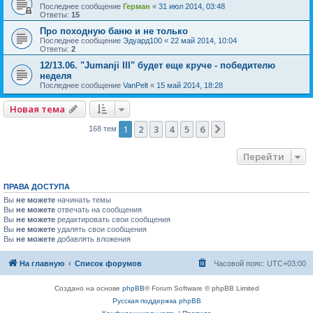
Последнее сообщение
Герман
«
31 июл 2014, 03:48
Ответы:
15
Про походную баню и не только
Последнее сообщение
Эдуард100
«
22 май 2014, 10:04
Ответы:
2
12/13.06. "Jumanji III" будет еще круче - победителю
неделя
Последнее сообщение
VanPelt
«
15 май 2014, 18:28
Новая тема
1
2
3
4
5
6
След.
168 тем
Перейти
ПРАВА ДОСТУПА
Вы
не можете
начинать темы
Вы
не можете
отвечать на сообщения
Вы
не можете
редактировать свои сообщения
Вы
не можете
удалять свои сообщения
Вы
не можете
добавлять вложения
На главную
Список форумов
Часовой пояс:
UTC+03:00
Создано на основе
phpBB
® Forum Software © phpBB Limited
Русская поддержка phpBB