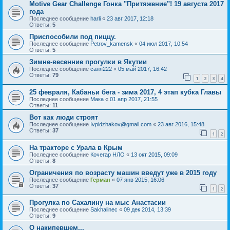
Motive Gear Challenge Гонка "Притяжение"! 19 августа 2017
года
Последнее сообщение
harli
«
23 авг 2017, 12:18
Ответы:
5
Приспособили под пиццу.
Последнее сообщение
Petrov_kamensk
«
04 июл 2017, 10:54
Ответы:
5
Зимне-весенние прогулки в Якутии
Последнее сообщение
саня222
«
05 май 2017, 16:42
Ответы:
79
1
2
3
4
25 февраля, Кабаньи бега - зима 2017, 4 этап кубка Главы
Последнее сообщение
Мака
«
01 апр 2017, 21:55
Ответы:
11
Вот как люди строят
Последнее сообщение
Ivpidzhakov@gmail.com
«
23 авг 2016, 15:48
Ответы:
37
1
2
На тракторе с Урала в Крым
Последнее сообщение
Кочегар НЛО
«
13 окт 2015, 09:09
Ответы:
8
Ограничения по возрасту машин введут уже в 2015 году
Последнее сообщение
Герман
«
07 янв 2015, 16:06
Ответы:
37
1
2
Прогулка по Сахалину на мыс Анастасии
Последнее сообщение
Sakhalinec
«
09 дек 2014, 13:39
Ответы:
9
О накипевшем...