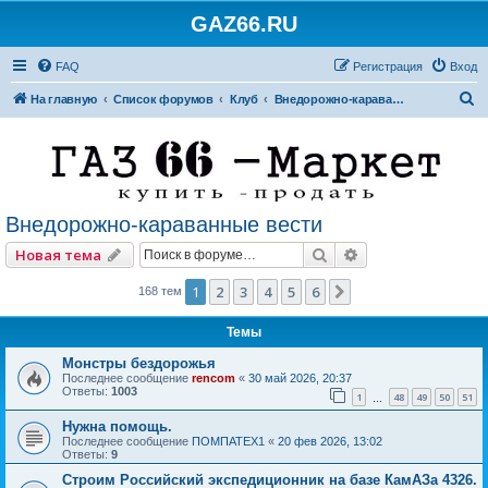
GAZ66.RU
FAQ
Регистрация
Вход
П
На главную
Список форумов
Клуб
Внедорожно-караванные вести
о
и
с
к
Внедорожно-караванные вести
Поиск
Расширенный по
Новая тема
1
2
3
4
5
6
След.
168 тем
Темы
Монстры бездорожья
Последнее сообщение
rencom
«
30 май 2026, 20:37
Ответы:
1003
1
48
49
50
51
…
Нужна помощь.
Последнее сообщение
ПОМПАТЕХ1
«
20 фев 2026, 13:02
Ответы:
9
Строим Российский экспедиционник на базе КамАЗа 4326.