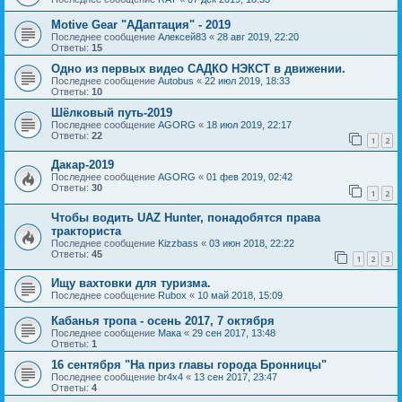
Motive Gear "AДаптация" - 2019
Последнее сообщение
Алексей83
«
28 авг 2019, 22:20
Ответы:
15
Одно из первых видео САДКО НЭКСТ в движении.
Последнее сообщение
Autobus
«
22 июл 2019, 18:33
Ответы:
10
Шёлковый путь-2019
Последнее сообщение
AGORG
«
18 июл 2019, 22:17
Ответы:
22
1
2
Дакар-2019
Последнее сообщение
AGORG
«
01 фев 2019, 02:42
Ответы:
30
1
2
Чтобы водить UAZ Hunter, понадобятся права
тракториста
Последнее сообщение
Kizzbass
«
03 июн 2018, 22:22
Ответы:
45
1
2
3
Ищу вахтовки для туризма.
Последнее сообщение
Rubox
«
10 май 2018, 15:09
Кабанья тропа - осень 2017, 7 октября
Последнее сообщение
Мака
«
29 сен 2017, 13:48
Ответы:
1
16 сентября "На приз главы города Бронницы"
Последнее сообщение
br4x4
«
13 сен 2017, 23:47
Ответы:
4