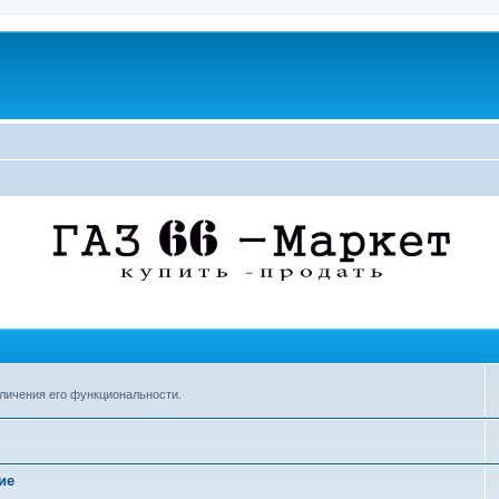
личения его функциональности.
ие