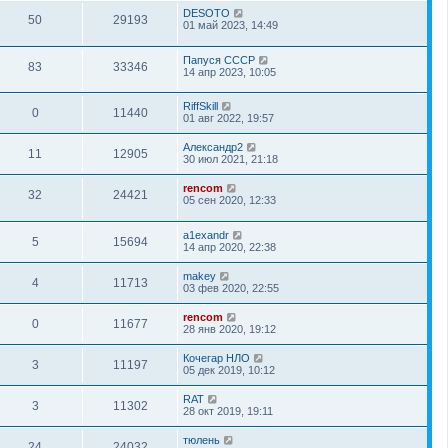
DESOTO
50
29193
01 май 2023, 14:49
Папуся СССР
83
33346
14 апр 2023, 10:05
RiffSkill
0
11440
01 авг 2022, 19:57
Александр2
11
12905
30 июл 2021, 21:18
rencom
32
24421
05 сен 2020, 12:33
a1exandr
5
15694
14 апр 2020, 22:38
makey
4
11713
03 фев 2020, 22:55
rencom
0
11677
28 янв 2020, 19:12
Кочегар НЛО
3
11197
05 дек 2019, 10:12
RAT
3
11302
28 окт 2019, 19:11
тюлень
24
24032