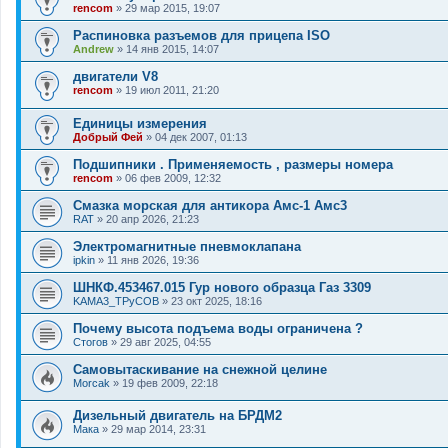
rencom
»
29 мар 2015, 19:07
Распиновка разъемов для прицепа ISO
Andrew
»
14 янв 2015, 14:07
двигатели V8
rencom
»
19 июл 2011, 21:20
Единицы измерения
Добрый Фей
»
04 дек 2007, 01:13
Подшипники . Применяемость , размеры номера
rencom
»
06 фев 2009, 12:32
Смазка морская для антикора Амс-1 Амс3
RAT
»
20 апр 2026, 21:23
Электромагнитные пневмоклапана
ipkin
»
11 янв 2026, 19:36
ШНКФ.453467.015 Гур нового образца Газ 3309
KAMA3_TPyCOB
»
23 окт 2025, 18:16
Почему высота подъема воды ограничена ?
Стогов
»
29 авг 2025, 04:55
Самовытаскивание на снежной целине
Morcak
»
19 фев 2009, 22:18
Дизельный двигатель на БРДМ2
Мака
»
29 мар 2014, 23:31