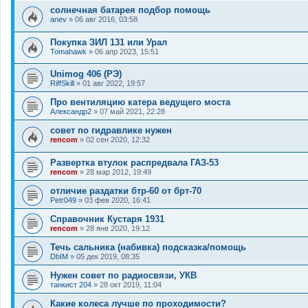
солнечная батарея подбор помощь
anev
»
06 авг 2016, 03:58
Покупка ЗИЛ 131 или Урал
Tomahawk
»
06 апр 2023, 15:51
Unimog 406 (РЭ)
RiffSkill
»
01 авг 2022, 19:57
Про вентиляцию катера ведущего моста
Александр2
»
07 май 2021, 22:28
совет по гидравлике нужен
rencom
»
02 сен 2020, 12:32
Развертка втулок распредвала ГАЗ-53
rencom
»
28 мар 2012, 19:49
отличие раздатки бтр-60 от брт-70
Petr049
»
03 фев 2020, 16:41
Справочник Кустаря 1931
rencom
»
28 янв 2020, 19:12
Течь сальника (набивка) подсказка/помощь
DbIM
»
05 дек 2019, 08:35
Нужен совет по радиосвязи, УКВ
танкист 204
»
28 окт 2019, 11:04
Какие колеса лучше по проходимости?