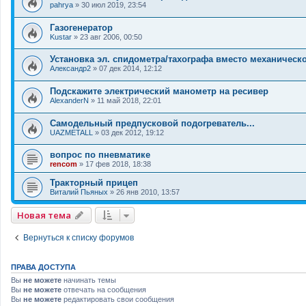
pahrya
»
30 июл 2019, 23:54
Газогенератор
Kustar
»
23 авг 2006, 00:50
Установка эл. спидометра/тахографа вместо механическ
Александр2
»
07 дек 2014, 12:12
Подскажите электрический манометр на ресивер
AlexanderN
»
11 май 2018, 22:01
Самодельный предпусковой подогреватель...
UAZMETALL
»
03 дек 2012, 19:12
вопрос по пневматике
rencom
»
17 фев 2018, 18:38
Тракторный прицеп
Виталий Пьяных
»
26 янв 2010, 13:57
Новая тема
Вернуться к списку форумов
ПРАВА ДОСТУПА
Вы
не можете
начинать темы
Вы
не можете
отвечать на сообщения
Вы
не можете
редактировать свои сообщения