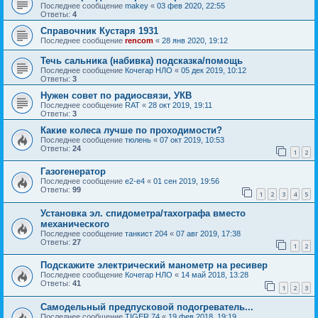
Последнее сообщение
makey
«
03 фев 2020, 22:55
Ответы:
4
Справочник Кустаря 1931
Последнее сообщение
rencom
«
28 янв 2020, 19:12
Течь сальника (набивка) подсказка/помощь
Последнее сообщение
Кочегар НЛО
«
05 дек 2019, 10:12
Ответы:
3
Нужен совет по радиосвязи, УКВ
Последнее сообщение
RAT
«
28 окт 2019, 19:11
Ответы:
3
Какие колеса лучше по проходимости?
Последнее сообщение
тюлень
«
07 окт 2019, 10:53
Ответы:
24
1
2
Газогенератор
Последнее сообщение
e2-e4
«
01 сен 2019, 19:56
Ответы:
99
1
2
3
4
5
Установка эл. спидометра/тахографа вместо
механического
Последнее сообщение
танкист 204
«
07 авг 2019, 17:38
Ответы:
27
1
2
Подскажите электрический манометр на ресивер
Последнее сообщение
Кочегар НЛО
«
14 май 2018, 13:28
Ответы:
41
1
2
3
Самодельный предпусковой подогреватель...
Последнее сообщение
TIGER 74
«
19 фев 2018, 19:19