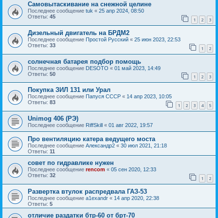
Самовытаскивание на снежной целине
Последнее сообщение
tuk
«
25 апр 2024, 08:50
Ответы:
45
1
2
3
Дизельный двигатель на БРДМ2
Последнее сообщение
Простой Русский
«
25 июн 2023, 22:53
Ответы:
33
1
2
солнечная батарея подбор помощь
Последнее сообщение
DESOTO
«
01 май 2023, 14:49
Ответы:
50
1
2
3
Покупка ЗИЛ 131 или Урал
Последнее сообщение
Папуся СССР
«
14 апр 2023, 10:05
Ответы:
83
1
2
3
4
5
Unimog 406 (РЭ)
Последнее сообщение
RiffSkill
«
01 авг 2022, 19:57
Про вентиляцию катера ведущего моста
Последнее сообщение
Александр2
«
30 июл 2021, 21:18
Ответы:
11
совет по гидравлике нужен
Последнее сообщение
rencom
«
05 сен 2020, 12:33
Ответы:
32
1
2
Развертка втулок распредвала ГАЗ-53
Последнее сообщение
a1exandr
«
14 апр 2020, 22:38
Ответы:
5
отличие раздатки бтр-60 от брт-70