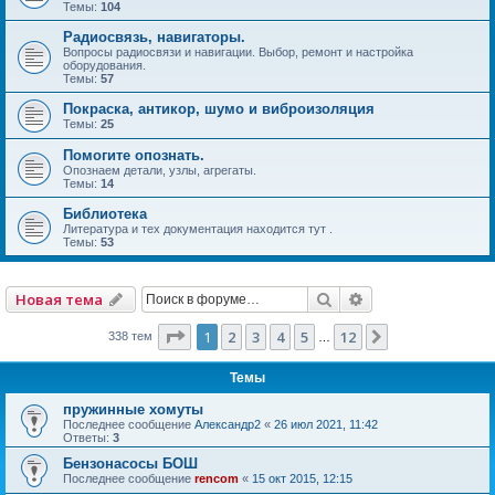
Темы:
104
Радиосвязь, навигаторы.
Вопросы радиосвязи и навигации. Выбор, ремонт и настройка
оборудования.
Темы:
57
Покраска, антикор, шумо и виброизоляция
Темы:
25
Помогите опознать.
Опознаем детали, узлы, агрегаты.
Темы:
14
Библиотека
Литература и тех документация находится тут .
Темы:
53
Поиск
Расширенный по
Новая тема
Страница
1
из
12
1
2
3
4
5
12
След.
338 тем
…
Темы
пружинные хомуты
Последнее сообщение
Александр2
«
26 июл 2021, 11:42
Ответы:
3
Бензонасосы БОШ
Последнее сообщение
rencom
«
15 окт 2015, 12:15