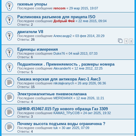
газовые упоры
Последнее сообщение
rencom
«
29 мар 2015, 19:07
Распиновка разъемов для прицепа ISO
Последнее сообщение
Добрый Фей
«
22 янв 2015, 09:04
Ответы:
2
двигатели V8
Последнее сообщение
Александр2
«
03 фев 2014, 20:29
Ответы:
26
1
2
Единицы измерения
Последнее сообщение
Duke76
«
04 май 2013, 07:33
Ответы:
6
Подшипники . Применяемость , размеры номера
Последнее сообщение
AlexanderN
«
12 янв 2012, 22:25
Ответы:
5
Смазка морская для антикора Амс-1 Амс3
Последнее сообщение
nikolajivanych
«
26 апр 2026, 06:36
Ответы:
15
Электромагнитные пневмоклапана
Последнее сообщение
MERIDIANIX
«
12 янв 2026, 11:21
Ответы:
4
ШНКФ.453467.015 Гур нового образца Газ 3309
Последнее сообщение
KAMA3_TPyCOB
«
24 окт 2025, 19:32
Ответы:
3
Почему высота подъема воды ограничена ?
Последнее сообщение
tuk
«
30 авг 2025, 07:09
Ответы:
4