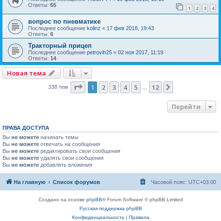
Ответы:
65
1
2
3
4
вопрос по пневматике
Последнее сообщение
kolinz
«
17 фев 2018, 19:43
Ответы:
6
Тракторный прицеп
Последнее сообщение
petrovih25
«
02 ноя 2017, 11:19
Ответы:
14
Новая тема
Страница
1
из
12
1
2
3
4
5
12
След.
338 тем
…
Перейти
ПРАВА ДОСТУПА
Вы
не можете
начинать темы
Вы
не можете
отвечать на сообщения
Вы
не можете
редактировать свои сообщения
Вы
не можете
удалять свои сообщения
Вы
не можете
добавлять вложения
На главную
Список форумов
Часовой пояс:
UTC+03:00
Создано на основе
phpBB
® Forum Software © phpBB Limited
Русская поддержка phpBB
Конфиденциальность
|
Правила