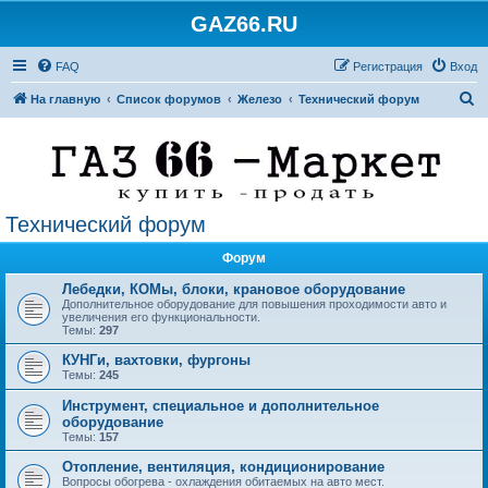
GAZ66.RU
FAQ
Регистрация
Вход
П
На главную
Список форумов
Железо
Технический форум
о
и
с
к
Технический форум
Форум
Лебедки, КОМы, блоки, крановое оборудование
Дополнительное оборудование для повышения проходимости авто и
увеличения его функциональности.
Темы:
297
КУНГи, вахтовки, фургоны
Темы:
245
Инструмент, специальное и дополнительное
оборудование
Темы:
157
Отопление, вентиляция, кондиционирование
Вопросы обогрева - охлаждения обитаемых на авто мест.