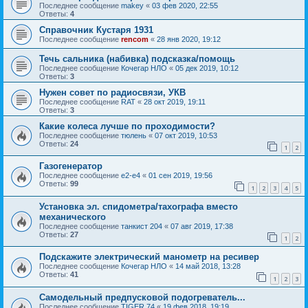
Последнее сообщение
makey
«
03 фев 2020, 22:55
Ответы:
4
Справочник Кустаря 1931
Последнее сообщение
rencom
«
28 янв 2020, 19:12
Течь сальника (набивка) подсказка/помощь
Последнее сообщение
Кочегар НЛО
«
05 дек 2019, 10:12
Ответы:
3
Нужен совет по радиосвязи, УКВ
Последнее сообщение
RAT
«
28 окт 2019, 19:11
Ответы:
3
Какие колеса лучше по проходимости?
Последнее сообщение
тюлень
«
07 окт 2019, 10:53
Ответы:
24
1
2
Газогенератор
Последнее сообщение
e2-e4
«
01 сен 2019, 19:56
Ответы:
99
1
2
3
4
5
Установка эл. спидометра/тахографа вместо
механического
Последнее сообщение
танкист 204
«
07 авг 2019, 17:38
Ответы:
27
1
2
Подскажите электрический манометр на ресивер
Последнее сообщение
Кочегар НЛО
«
14 май 2018, 13:28
Ответы:
41
1
2
3
Самодельный предпусковой подогреватель...
Последнее сообщение
TIGER 74
«
19 фев 2018, 19:19