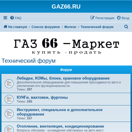
GAZ66.RU
FAQ
Регистрация
Вход
П
На главную
Список форумов
Железо
Технический форум
о
и
с
к
Технический форум
Форум
Лебедки, КОМы, блоки, крановое оборудование
Дополнительное оборудование для повышения проходимости авто и
увеличения его функциональности.
Темы:
297
КУНГи, вахтовки, фургоны
Темы:
245
Инструмент, специальное и дополнительное
оборудование
Темы:
157
Отопление, вентиляция, кондиционирование
Вопросы обогрева - охлаждения обитаемых на авто мест.