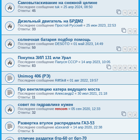
Самовытаскивание на снежной целине
Последнее сообщение
tuk
«
25 апр 2024, 08:50
Ответы:
45
1
2
3
Дизельный двигатель на БРДМ2
Последнее сообщение
Простой Русский
«
25 июн 2023, 22:53
Ответы:
33
1
2
солнечная батарея подбор помощь
Последнее сообщение
DESOTO
«
01 май 2023, 14:49
Ответы:
50
1
2
3
Покупка ЗИЛ 131 или Урал
Последнее сообщение
Папуся СССР
«
14 апр 2023, 10:05
Ответы:
83
1
2
3
4
5
Unimog 406 (РЭ)
Последнее сообщение
RiffSkill
«
01 авг 2022, 19:57
Про вентиляцию катера ведущего моста
Последнее сообщение
Александр2
«
30 июл 2021, 21:18
Ответы:
11
совет по гидравлике нужен
Последнее сообщение
rencom
«
05 сен 2020, 12:33
Ответы:
32
1
2
Развертка втулок распредвала ГАЗ-53
Последнее сообщение
a1exandr
«
14 апр 2020, 22:38
Ответы:
5
отличие раздатки бтр-60 от брт-70