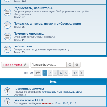
Темы:
104
Радиосвязь, навигаторы.
Вопросы радиосвязи и навигации. Выбор, ремонт и настройка
оборудования.
Темы:
57
Покраска, антикор, шумо и виброизоляция
Темы:
25
Помогите опознать.
Опознаем детали, узлы, агрегаты.
Темы:
14
Библиотека
Литература и тех документация находится тут .
Темы:
53
Поиск
Расширенный по
Новая тема
Страница
1
из
12
1
2
3
4
5
12
След.
338 тем
…
Темы
пружинные хомуты
Последнее сообщение
Александр2
«
26 июл 2021, 11:42
Ответы:
3
Бензонасосы БОШ
Последнее сообщение
rencom
«
15 окт 2015, 12:15