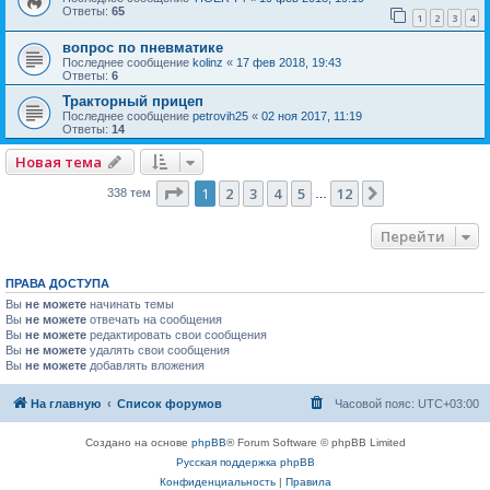
Ответы:
65
1
2
3
4
вопрос по пневматике
Последнее сообщение
kolinz
«
17 фев 2018, 19:43
Ответы:
6
Тракторный прицеп
Последнее сообщение
petrovih25
«
02 ноя 2017, 11:19
Ответы:
14
Новая тема
Страница
1
из
12
1
2
3
4
5
12
След.
338 тем
…
Перейти
ПРАВА ДОСТУПА
Вы
не можете
начинать темы
Вы
не можете
отвечать на сообщения
Вы
не можете
редактировать свои сообщения
Вы
не можете
удалять свои сообщения
Вы
не можете
добавлять вложения
На главную
Список форумов
Часовой пояс:
UTC+03:00
Создано на основе
phpBB
® Forum Software © phpBB Limited
Русская поддержка phpBB
Конфиденциальность
|
Правила