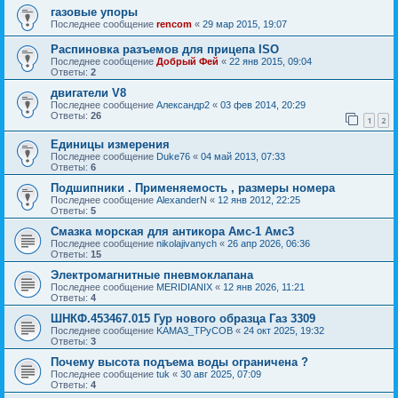
газовые упоры
Последнее сообщение
rencom
«
29 мар 2015, 19:07
Распиновка разъемов для прицепа ISO
Последнее сообщение
Добрый Фей
«
22 янв 2015, 09:04
Ответы:
2
двигатели V8
Последнее сообщение
Александр2
«
03 фев 2014, 20:29
Ответы:
26
1
2
Единицы измерения
Последнее сообщение
Duke76
«
04 май 2013, 07:33
Ответы:
6
Подшипники . Применяемость , размеры номера
Последнее сообщение
AlexanderN
«
12 янв 2012, 22:25
Ответы:
5
Смазка морская для антикора Амс-1 Амс3
Последнее сообщение
nikolajivanych
«
26 апр 2026, 06:36
Ответы:
15
Электромагнитные пневмоклапана
Последнее сообщение
MERIDIANIX
«
12 янв 2026, 11:21
Ответы:
4
ШНКФ.453467.015 Гур нового образца Газ 3309
Последнее сообщение
KAMA3_TPyCOB
«
24 окт 2025, 19:32
Ответы:
3
Почему высота подъема воды ограничена ?
Последнее сообщение
tuk
«
30 авг 2025, 07:09
Ответы:
4