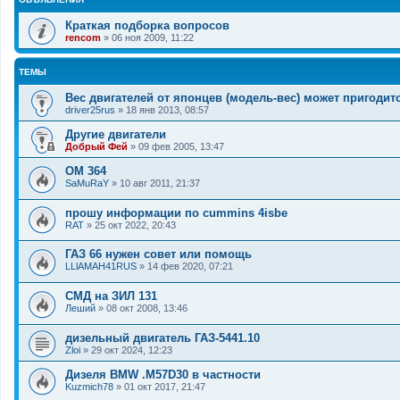
Краткая подборка вопросов
rencom
»
06 ноя 2009, 11:22
ТЕМЫ
Вес двигателей от японцев (модель-вес) может пригодит
driver25rus
»
18 янв 2013, 08:57
Другие двигатели
Добрый Фей
»
09 фев 2005, 13:47
OM 364
SaMuRaY
»
10 авг 2011, 21:37
прошу информации по cummins 4isbe
RAT
»
25 окт 2022, 20:43
ГАЗ 66 нужен совет или помощь
LLlAMAH41RUS
»
14 фев 2020, 07:21
СМД на ЗИЛ 131
Леший
»
08 окт 2008, 13:46
дизельный двигатель ГАЗ-5441.10
Zloi
»
29 окт 2024, 12:23
Дизеля BMW .M57D30 в частности
Kuzmich78
»
01 окт 2017, 21:47