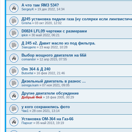
А что там ЯМЗ 534?
SergeyK
»
19 дек 2022, 14:34
Д245 установка педали газа (ну солярки если лингвистич
Grisha
»
03 окт 2020, 12:02
D0824 LFL09 чертежи с размерами
ipkin
»
30 май 2022, 06:21
Д 245 е2. Давит масло из под фильтра.
Заводило
»
23 мар 2022, 10:28
Выбор мощного двигателя на 66й
comandor
»
12 апр 2015, 07:55
Om 364 & Д 240
Butsefal
»
16 фев 2022, 21:46
Дизельный двигатель в разнос ...
serega.kam
»
07 ноя 2021, 09:05
Другие двигатели обсуждение
Добрый Фей
»
18 фев 2005, 00:29
у кого сохранились фото
Чак1
»
28 сен 2021, 13:14
Установка ОМ-364 на Газ-66
Пархат
»
05 май 2013, 19:19