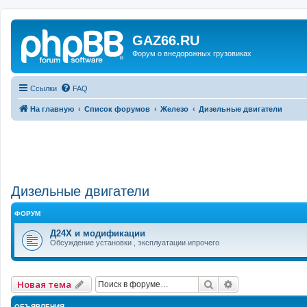
GAZ66.RU
Форум о внедорожных грузовиках
Ссылки
FAQ
На главную
Список форумов
Железо
Дизельные двигатели
Дизельные двигатели
ФОРУМ
Д24Х и модификации
Обсуждение установки , эксплуатации ипрочего
Поиск
Расширенный 
Новая тема
ОБЪЯВЛЕНИЯ