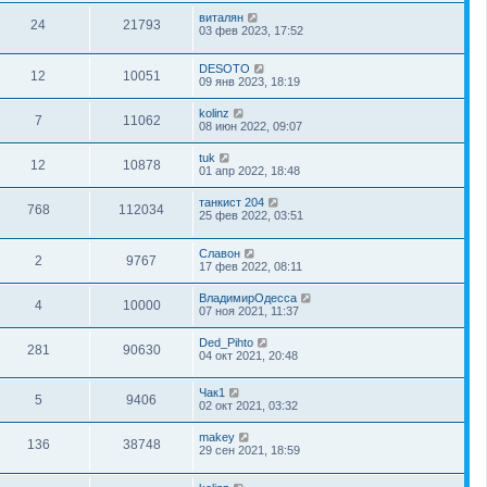
виталян
24
21793
03 фев 2023, 17:52
DESOTO
12
10051
09 янв 2023, 18:19
kolinz
7
11062
08 июн 2022, 09:07
tuk
12
10878
01 апр 2022, 18:48
танкист 204
768
112034
25 фев 2022, 03:51
Славон
2
9767
17 фев 2022, 08:11
ВладимирОдесса
4
10000
07 ноя 2021, 11:37
Ded_Pihto
281
90630
04 окт 2021, 20:48
Чак1
5
9406
02 окт 2021, 03:32
makey
136
38748
29 сен 2021, 18:59