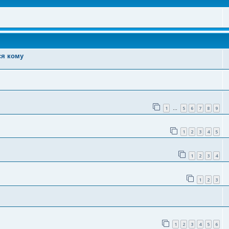
ся кому
1
5
6
7
8
9
…
1
2
3
4
5
1
2
3
4
1
2
3
1
2
3
4
5
6