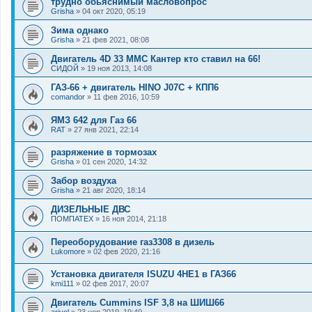
трудно обьяснимый масловопрос
Grisha
»
04 окт 2020, 05:19
Зима однако
Grisha
»
21 фев 2021, 08:08
Двигатель 4D 33 MMC Кантер кто ставил на 66!
СИДОЙ
»
19 ноя 2013, 14:08
ГАЗ-66 + двигатель HINO J07C + КПП6
comandor
»
11 фев 2016, 10:59
ЯМЗ 642 для Газ 66
RAT
»
27 янв 2021, 22:14
разряжение в тормозах
Grisha
»
01 сен 2020, 14:32
Забор воздуха
Grisha
»
21 авг 2020, 18:14
ДИЗЕЛЬНЫЕ ДВС
ПОМПАТЕХ
»
16 ноя 2014, 21:18
Переоборудование газ3308 в дизель
Lukomore
»
02 фев 2020, 21:16
Установка двигателя ISUZU 4HE1 в ГАЗ66
kmi111
»
02 фев 2017, 20:07
Двигатель Cummins ISF 3,8 на ШИШ66